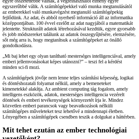
egyre összetettebbé válnak, a végfelhasználói élmény egyre
egyszerűbbé válik. A számítógépekkel való munka megtanulásától
az emberekkel való munkavégzést megtanuló számítógépekig
fejlődünk. Az adat, és abból nyerhető információ áll az informatika
középpontjában. 100 évvel ezelőtt az adat nagyjából a matematikát
jelentette. Strukturált adatok létrehozásával kezdtük, egyre gyorsabb
és jobb módszereket találunk az adatok összegyűjtésére, elemzésére,
sőt még arra is, hogy megtanítsuk a számítógépeket az önálló
gondolkodásra.
Mi baj lehet egy olyan tanítható mesterséges intelligenciával, amely
emberi jellemvonásokat képes utánozni?
– teszi fel a kérdést
minden sci-fi mozi.
A számítógépek jövője nem lenne teljes számítási képesség, logikai
és döntéshozatali folyamat nélkül, amely a bemeneteket
kimenetekké alakítja. Az ambient computing tág fogalom, amely
intelligens eszközök, adatok, mesterséges intelligencia vezérelt
döntések és emberi tevékenységek környezetét írja le. Mindez
közvetlen emberi parancsok vagy beavatkozások nélküli
számítógépes műveleteket tesz lehetővé a mindennapi életben.
Lényegében a számítógépek csendben teszik a dolgukat a háttérben.
Mit tehet ezután az ember technológiai
vezetőként?