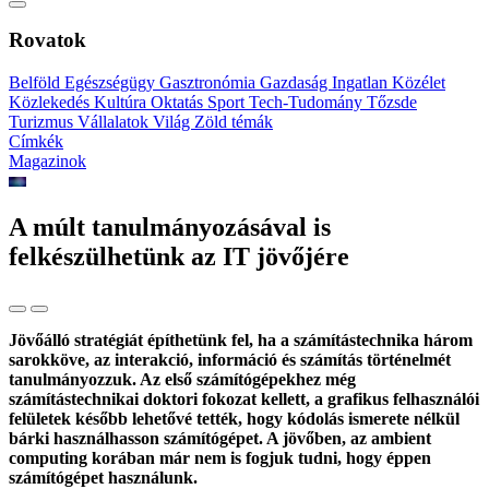
Rovatok
Belföld
Egészségügy
Gasztronómia
Gazdaság
Ingatlan
Közélet
Közlekedés
Kultúra
Oktatás
Sport
Tech-Tudomány
Tőzsde
Turizmus
Vállalatok
Világ
Zöld témák
Címkék
Magazinok
A múlt tanulmányozásával is
felkészülhetünk az IT jövőjére
Jövőálló stratégiát építhetünk fel, ha a számítástechnika három
sarokköve, az interakció, információ és számítás történelmét
tanulmányozzuk. Az első számítógépekhez még
számítástechnikai doktori fokozat kellett, a grafikus felhasználói
felületek később lehetővé tették, hogy kódolás ismerete nélkül
bárki használhasson számítógépet. A jövőben, az ambient
computing korában már nem is fogjuk tudni, hogy éppen
számítógépet használunk.