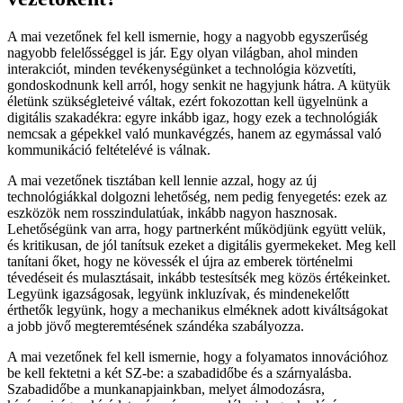
A mai vezetőnek fel kell ismernie, hogy a nagyobb egyszerűség
nagyobb felelősséggel is jár. Egy olyan világban, ahol minden
interakciót, minden tevékenységünket a technológia közvetíti,
gondoskodnunk kell arról, hogy senkit ne hagyjunk hátra. A kütyük
életünk szükségleteivé váltak, ezért fokozottan kell ügyelnünk a
digitális szakadékra: egyre inkább igaz, hogy ezek a technológiák
nemcsak a gépekkel való munkavégzés, hanem az egymással való
kommunikáció feltételévé is válnak.
A mai vezetőnek tisztában kell lennie azzal, hogy az új
technológiákkal dolgozni lehetőség, nem pedig fenyegetés: ezek az
eszközök nem rosszindulatúak, inkább nagyon hasznosak.
Lehetőségünk van arra, hogy partnerként működjünk együtt velük,
és kritikusan, de jól tanítsuk ezeket a digitális gyermekeket. Meg kell
tanítani őket, hogy ne kövessék el újra az emberek történelmi
tévedéseit és mulasztásait, inkább testesítsék meg közös értékeinket.
Legyünk igazságosak, legyünk inkluzívak, és mindenekelőtt
érthetők legyünk, hogy a mechanikus elméknek adott kiváltságokat
a jobb jövő megteremtésének szándéka szabályozza.
A mai vezetőnek fel kell ismernie, hogy a folyamatos innovációhoz
be kell fektetni a két SZ-be: a szabadidőbe és a szárnyalásba.
Szabadidőbe a munkanapjainkban, melyet álmodozásra,