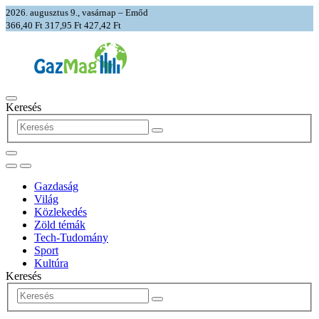
2026. augusztus 9., vasárnap – Emőd
366,40 Ft
317,95 Ft
427,42 Ft
Keresés
Gazdaság
Világ
Közlekedés
Zöld témák
Tech-Tudomány
Sport
Kultúra
Keresés