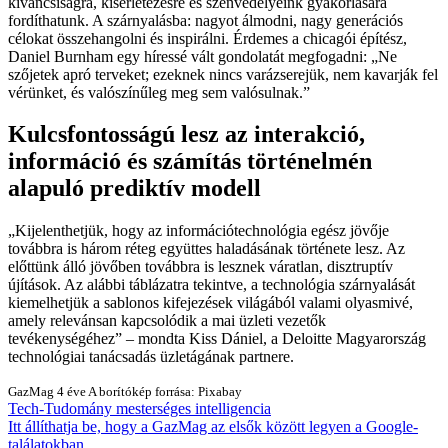
kíváncsiságra, kísérletezésre és szenvedélyeink gyakorlására
fordíthatunk. A szárnyalásba: nagyot álmodni, nagy generációs
célokat összehangolni és inspirálni. Érdemes a chicagói építész,
Daniel Burnham egy híressé vált gondolatát megfogadni:
Ne
szőjetek apró terveket; ezeknek nincs varázserejük, nem kavarják fel
vérünket, és valószínűleg meg sem valósulnak.
Kulcsfontosságú lesz az interakció,
információ és számítás történelmén
alapuló prediktív modell
Kijelenthetjük, hogy az információtechnológia egész jövője
továbbra is három réteg együttes haladásának története lesz. Az
előttünk álló jövőben továbbra is lesznek váratlan, disztruptív
újítások. Az alábbi táblázatra tekintve, a technológia szárnyalását
kiemelhetjük a sablonos kifejezések világából valami olyasmivé,
amely relevánsan kapcsolódik a mai üzleti vezetők
tevékenységéhez
– mondta Kiss Dániel, a Deloitte Magyarország
technológiai tanácsadás üzletágának partnere.
GazMag
4 éve
A borítókép forrása: Pixabay
Tech-Tudomány
mesterséges intelligencia
Itt állíthatja be, hogy a GazMag az elsők között legyen a Google-
találatokban.