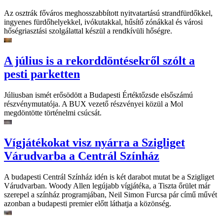
Az osztrák főváros meghosszabbított nyitvatartású strandfürdőkkel,
ingyenes fürdőhelyekkel, ivókutakkal, hűsítő zónákkal és városi
hőségriasztási szolgálattal készül a rendkívüli hőségre.
A július is a rekorddöntésekről szólt a
pesti parketten
Júliusban ismét erősödött a Budapesti Értéktőzsde elsőszámú
részvénymutatója. A BUX vezető részvényei közül a Mol
megdöntötte történelmi csúcsát.
Vígjátékokat visz nyárra a Szigliget
Várudvarba a Centrál Színház
A budapesti Centrál Színház idén is két darabot mutat be a Szigliget
Várudvarban. Woody Allen legújabb vígjátéka, a Tiszta őrület már
szerepel a színház programjában, Neil Simon Furcsa pár című művét
azonban a budapesti premier előtt láthatja a közönség.