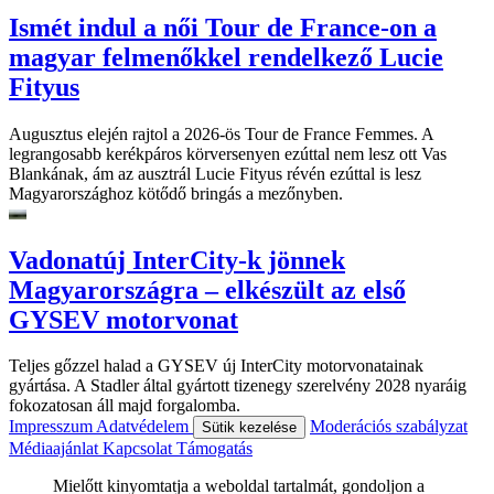
Ismét indul a női Tour de France-on a
magyar felmenőkkel rendelkező Lucie
Fityus
Augusztus elején rajtol a 2026-ös Tour de France Femmes. A
legrangosabb kerékpáros körversenyen ezúttal nem lesz ott Vas
Blankának, ám az ausztrál Lucie Fityus révén ezúttal is lesz
Magyarországhoz kötődő bringás a mezőnyben.
Vadonatúj InterCity-k jönnek
Magyarországra – elkészült az első
GYSEV motorvonat
Teljes gőzzel halad a GYSEV új InterCity motorvonatainak
gyártása. A Stadler által gyártott tizenegy szerelvény 2028 nyaráig
fokozatosan áll majd forgalomba.
Impresszum
Adatvédelem
Moderációs szabályzat
Sütik kezelése
Médiaajánlat
Kapcsolat
Támogatás
Mielőtt kinyomtatja a weboldal tartalmát, gondoljon a