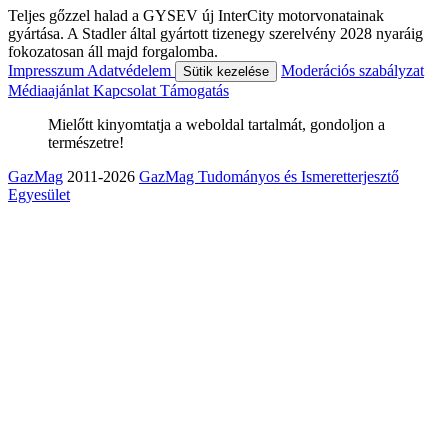
Teljes gőzzel halad a GYSEV új InterCity motorvonatainak
gyártása. A Stadler által gyártott tizenegy szerelvény 2028 nyaráig
fokozatosan áll majd forgalomba.
Impresszum
Adatvédelem
Moderációs szabályzat
Sütik kezelése
Médiaajánlat
Kapcsolat
Támogatás
Mielőtt kinyomtatja a weboldal tartalmát, gondoljon a
természetre!
GazMag
2011-2026
GazMag Tudományos és Ismeretterjesztő
Egyesület