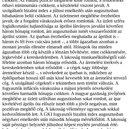
csökken. Az eladási pozíció megítélése kissé romlott, a rendeléseké
öthavi minimumára csökkent, a készleteké viszont javult. A
szolgáltatói bizalmi index a júliusi emelkedés után augusztusban
hibahatáron belül csökkent. Az üzletmenet megítélése érezhetően
javult, de a forgalmi várakozások erősen romlottak.
Az üzleti szféra
foglalkoztatási hajlandósága az áprilisi látványos javulást követően
három hónapig romlott, ám augusztusban ismét visszaerősödött az
áprilisi szintre. Az iparban érezhetően meghaladta az áprilisit is –
három és fél éves csúcsára jutott –, a többi ágazatban azonban a
mostani javulás ellenére elmaradt attól. Hónapok óta minden
ágazatban több cég készült a létszám bővítésére, mint csökkentésére,
legkevésbé a kereskedelemben. A lakosság munkanélküliségtől való
félelme azonban három hónapja erősödik. Az áremelési törekvés a
kereskedelemben sokat erősödött – a cégek nagy többsége
áremelésre készül –, s növekedett az iparban is, miközben az
építőiparban hosszú idő után kissé kevesebb lett az áremelést tervező
cég. A szolgáltató cégeknél e tekintetben nem történt változás. A
fogyasztók inflációs várakozása a májusi jelentős növekedést
követően harmadik hónapja csökken. A magyar gazdaság jövőjének
megítélése az üzleti szférában augusztusban sokat romlott, az ipar
kivételével április óta először ismét több a jövőt negatívan, mint
pozitívan megítélő cég. A lakosság véleménye ugyancsak sokkal
kedvezőtlenebb lett.
A GKI fogyasztói bizalmi index augusztusban
négyhavi emelkedés után második hónapja mérséklődött. A lakosság
saját pénzügyi helyzetét júliushoz képest enyhén javulónak érté-