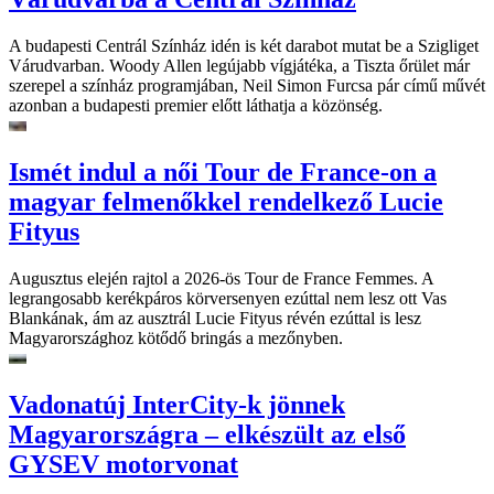
A budapesti Centrál Színház idén is két darabot mutat be a Szigliget
Várudvarban. Woody Allen legújabb vígjátéka, a Tiszta őrület már
szerepel a színház programjában, Neil Simon Furcsa pár című művét
azonban a budapesti premier előtt láthatja a közönség.
Ismét indul a női Tour de France-on a
magyar felmenőkkel rendelkező Lucie
Fityus
Augusztus elején rajtol a 2026-ös Tour de France Femmes. A
legrangosabb kerékpáros körversenyen ezúttal nem lesz ott Vas
Blankának, ám az ausztrál Lucie Fityus révén ezúttal is lesz
Magyarországhoz kötődő bringás a mezőnyben.
Vadonatúj InterCity-k jönnek
Magyarországra – elkészült az első
GYSEV motorvonat