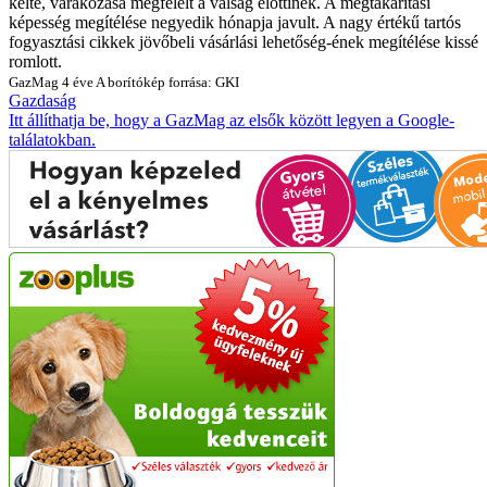
kelte, várakozása megfelelt a válság előttinek. A megtakarítási
képesség megítélése negyedik hónapja javult. A nagy értékű tartós
fogyasztási cikkek jövőbeli vásárlási lehetőség-ének megítélése kissé
romlott.
GazMag
4 éve
A borítókép forrása: GKI
Gazdaság
Itt állíthatja be, hogy a GazMag az elsők között legyen a Google-
találatokban.