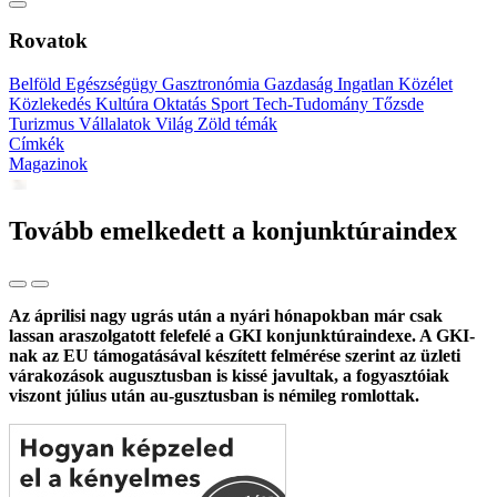
Rovatok
Belföld
Egészségügy
Gasztronómia
Gazdaság
Ingatlan
Közélet
Közlekedés
Kultúra
Oktatás
Sport
Tech-Tudomány
Tőzsde
Turizmus
Vállalatok
Világ
Zöld témák
Címkék
Magazinok
Tovább emelkedett a konjunktúraindex
Az áprilisi nagy ugrás után a nyári hónapokban már csak
lassan araszolgatott felefelé a GKI konjunktúraindexe. A GKI-
nak az EU támogatásával készített felmérése szerint az üzleti
várakozások augusztusban is kissé javultak, a fogyasztóiak
viszont július után au-gusztusban is némileg romlottak.