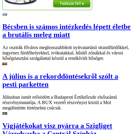
Bécsben is számos intézkedés lépett életbe
a brutális meleg miatt
Az osztrák főváros meghosszabbított nyitvatartású strandfürdőkkel,
ingyenes fürdőhelyekkel, ivókutakkal, hűsítő zónákkal és városi
hőségriasztási szolgálattal készül a rendkívüli hőségre.
A július is a rekorddöntésekről szólt a
pesti parketten
Júliusban ismét erősödött a Budapesti Értéktőzsde elsőszámú
részvénymutatója. A BUX vezető részvényei közül a Mol
megdöntötte történelmi csúcsát.
Vígjátékokat visz nyárra a Szigliget
Várudvarba a Centrál Színház