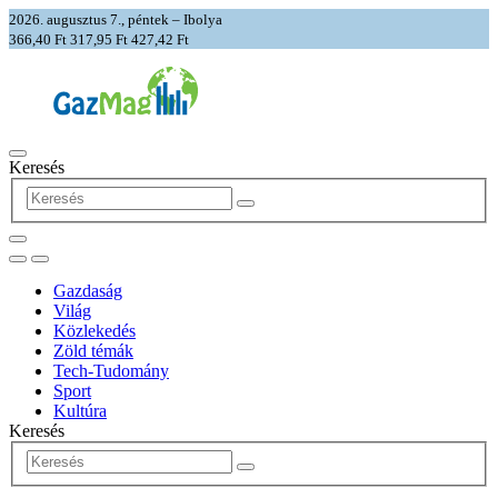
2026. augusztus 7., péntek – Ibolya
366,40 Ft
317,95 Ft
427,42 Ft
Keresés
Gazdaság
Világ
Közlekedés
Zöld témák
Tech-Tudomány
Sport
Kultúra
Keresés