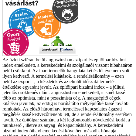
Az üzleti szférán belül augusztusban az ipari és építőipar bizalmi
index emelkedett, a kereskedelmi és szolgáltatói viszont hibahatáron
belül csökkent. Az ipari termelők hangulata két és fél éve nem volt
ilyen kedvező. A termelési kilátások, a rendelésállomány – ezen
belül az export –, a készletek és az elmúlt időszaki termelés
értékelése egyaránt javult. Az építőipari bizalmi index – a júliusi
jelentős csökkenés után - augusztusban emelkedett, s ismét kissé
több az optimista, mint a pesszimista cég. A magasépítő cégek
kilátásai javultak, az eddig is borúlátóbb mélyépítőké kissé tovább
romlottak. Az előző háromhavi termeléssel kapcsolatos ágazati
megítélés kissé kedvezőtlenebb lett, de a rendelésállomány esetében
javult. Az építőipar számára a két legfontosabb növekedési korlát a
munkaerő-, illetve az anyag- és kapacitáshiány. A kereskedelmi
bizalmi index öthavi emelkedést követően második hónapja