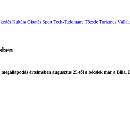
ekedés
Kultúra
Oktatás
Sport
Tech-Tudomány
Tőzsde
Turizmus
Vállal
csben
 megállapodás értelmében augusztus 25-től a bécsiek már a Billa, 