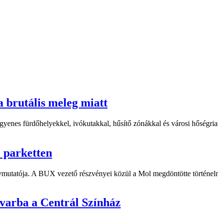
a brutális meleg miatt
yenes fürdőhelyekkel, ivókutakkal, hűsítő zónákkal és városi hőségriasz
i parketten
ymutatója. A BUX vezető részvényei közül a Mol megdöntötte történelm
dvarba a Centrál Színház