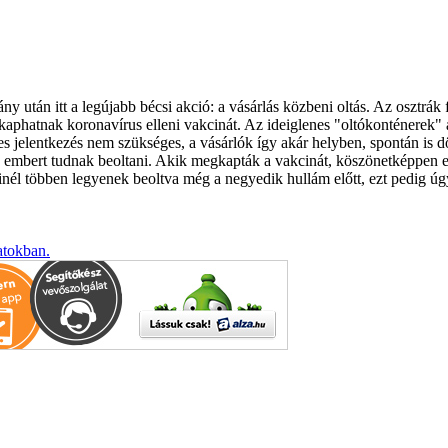
ány után itt a legújabb bécsi akció: a vásárlás közbeni oltás. Az osz
 kaphatnak koronavírus elleni vakcinát. Az ideiglenes "oltókonténerek" 
zetes jelentkezés nem szükséges, a vásárlók így akár helyben, spontán is
0 embert tudnak beoltani. Akik megkapták a vakcinát, köszönetképpen 
nél többen legyenek beoltva még a negyedik hullám előtt, ezt pedig úgy
atokban.