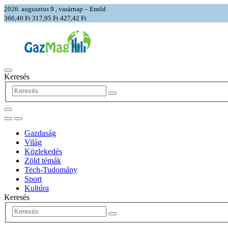
2026. augusztus 9., vasárnap – Emőd
366,40 Ft
317,95 Ft
427,42 Ft
Keresés
Gazdaság
Világ
Közlekedés
Zöld témák
Tech-Tudomány
Sport
Kultúra
Keresés