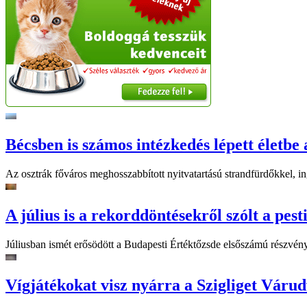
Bécsben is számos intézkedés lépett életbe 
Az osztrák főváros meghosszabbított nyitvatartású strandfürdőkkel, ing
A július is a rekorddöntésekről szólt a pest
Júliusban ismét erősödött a Budapesti Értéktőzsde elsőszámú részvén
Vígjátékokat visz nyárra a Szigliget Váru