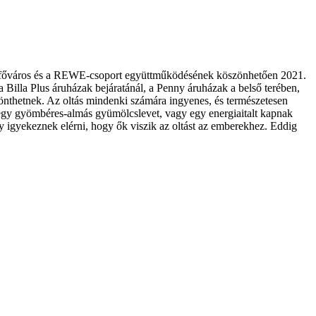
trák főváros és a REWE-csoport együttműködésének köszönhetően 2021.
a Billa Plus áruházak bejáratánál, a Penny áruházak a belső terében,
 dönthetnek. Az oltás mindenki számára ingyenes, és természetesen
egy gyömbéres-almás gyümölcslevet, vagy egy energiaitalt kapnak
 igyekeznek elérni, hogy ők viszik az oltást az emberekhez. Eddig