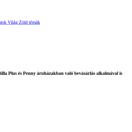
atok
Világ
Zöld témák
Billa Plus és Penny áruházakban való bevásárlás alkalmával is