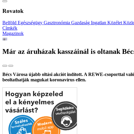
Rovatok
Belföld
Egészségügy
Gasztronómia
Gazdaság
Ingatlan
Közélet
Közl
Címkék
Magazinok
Már az áruházak kasszáinál is oltanak Bé
Bécs Városa újabb oltási akciót indított. A REWE-csoporttal való
beoltathatják magukat koronavírus ellen.