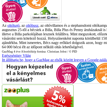
Az
oltóhajó
, az
oltóbusz
, az oltóvillamos és a stephansdomi oltókamp
augusztus 25-től a bécsiek a Billa, Billa Plus és Penny áruházaknál is
illetve a Billa parkolójában lesznek felállítva. Mint megszokott, elő
vásárolni sem kötelező hozzá. Helyszínenként naponta körülbelül 15
ajándékba. Mint ismeretes, Bécs nagy erőkkel dolgozik azon, hogy mi
64 000 bécsi élt az időpont nélküli oltás lehetőségével.
GazMag
4 éve
A borítókép forrása: Christian Jobst / © PID
Egészségügy
Világ
Itt állíthatja be, hogy a GazMag az elsők között legyen a Google-talál