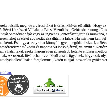
t viselik meg, de a városi fákat is óriási kihívás elé állítja. Hogy a
. A Bécsi Kertészeti Vállalat, a Bécsi Vízmű és a Gebietsbetreuung „Önt
 saját öntözőkannáját vagy az ingyenes „öntözőszatyrot” és munkába, bo
sen lehet az életet adó nedűt elszállítani a fához. Ha már nem kell, fel 
et kérni. És hogy a szatyrokat könnyű legyen megtölteni vízzel, a Bécsi 
 öntözőrendszer működik és naponta 50 locsolójármű, valamint a Kertés
zi a fiatal fákat: ezeket három éven át legalább hetente egyszer megloc
nak. Az osztrák fővárosban ezen kívül arra is ügyelnek, hogy csak olyan
 amelyek ellenállnak a forgalommal, kötött talajjal, beszorított gyökérze
atokban.