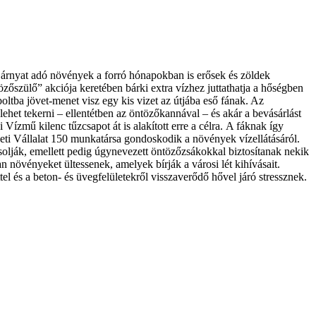
z árnyat adó növények a forró hónapokban is erősek és zöldek
özőszülő” akciója keretében bárki extra vízhez juttathatja a hőségben
ltba jövet-menet visz egy kis vizet az útjába eső fának. Az
lehet tekerni – ellentétben az öntözőkannával – és akár a bevásárlást
Vízmű kilenc tűzcsapot át is alakított erre a célra.
A fáknak így
zeti Vállalat 150 munkatársa gondoskodik a növények vízellátásáról.
solják, emellett pedig úgynevezett öntözőzsákokkal biztosítanak nekik
 növényeket ültessenek, amelyek bírják a városi lét kihívásait.
ttel és a beton- és üvegfelületekről visszaverődő hővel járó stressznek.