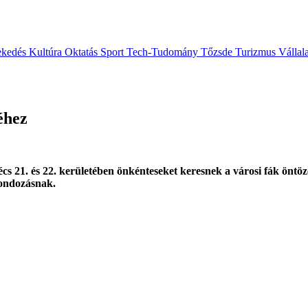
ekedés
Kultúra
Oktatás
Sport
Tech-Tudomány
Tőzsde
Turizmus
Vállal
éhez
 21. és 22. kerületében önkénteseket keresnek a városi fák öntözé
gondozásnak.