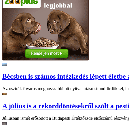
Bécsben is számos intézkedés lépett életbe 
Az osztrák főváros meghosszabbított nyitvatartású strandfürdőkkel, ing
A július is a rekorddöntésekről szólt a pest
Júliusban ismét erősödött a Budapesti Értéktőzsde elsőszámú részvén