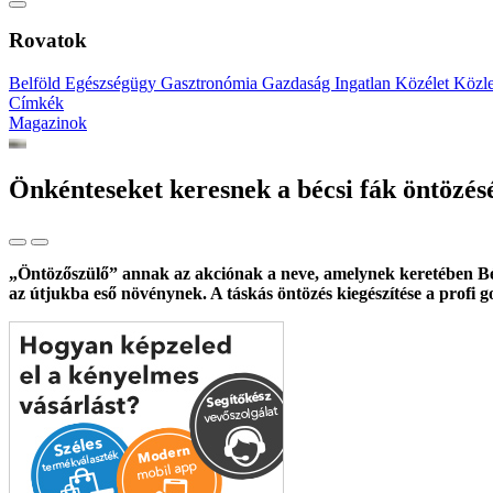
Rovatok
Belföld
Egészségügy
Gasztronómia
Gazdaság
Ingatlan
Közélet
Közl
Címkék
Magazinok
Önkénteseket keresnek a bécsi fák öntözés
„Öntözőszülő” annak az akciónak a neve, amelynek keretében Bécs
az útjukba eső növénynek. A táskás öntözés kiegészítése a profi 