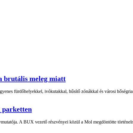
a brutális meleg miatt
yenes fürdőhelyekkel, ivókutakkal, hűsítő zónákkal és városi hőségriasz
i parketten
ymutatója. A BUX vezető részvényei közül a Mol megdöntötte történelm