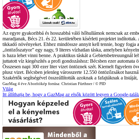
Az egyre gyakoribbá és hosszabbá váló hőhullámok nemcsak az embereke
maradjanak, Bécs 21. és 22. kerületében kísérleti projektet indítottak
tikkadó növényeket.
Ehhez mindössze annyit kell tennie, hogy fogja a
„öntözőszatyor” egy nagy, 9 literes vízhatlan táska, amelyben kényelme
is haza lehet vinni benne. A praktikus táskát a Gebietsbetreuungnál leh
juttatott víz kiegészítés a profi gondozáshoz: Bécsben ezer automata
Összesen napi 300 ezer liter vizet öntöznek szét.
Kiemelt figyelem öve
plusz vizet. Bécsben jelenleg városszerte 12.550 öntözőzsákot használ
Szakértők segítségével összeállították azoknak a fafajtáknak a listáját,
GazMag
4 éve
A borítókép forrása: Christian Fürthner / © PID
Világ
Itt állíthatja be, hogy a GazMag az elsők között legyen a Google-talál