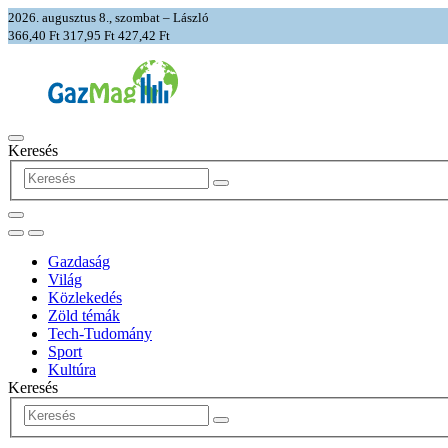
2026. augusztus 8., szombat – László
366,40 Ft
317,95 Ft
427,42 Ft
Keresés
Gazdaság
Világ
Közlekedés
Zöld témák
Tech-Tudomány
Sport
Kultúra
Keresés