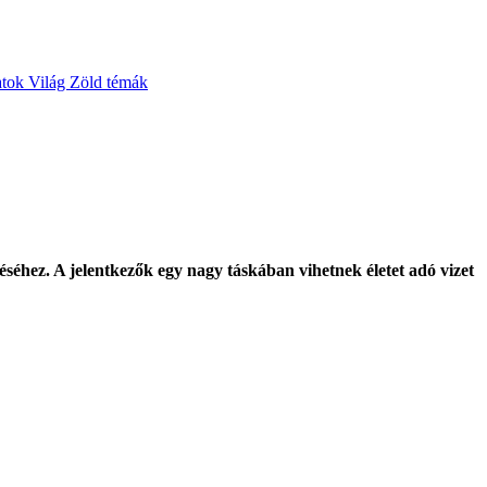
atok
Világ
Zöld témák
séhez. A jelentkezők egy nagy táskában vihetnek életet adó vizet