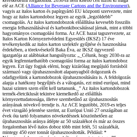
kereskedelmi forgalomba. 2030-ra nem kisebb célt tűzött ki maga
elé az ACE (
Alliance for Beverage Cartons and the Environment
),
vagyis az italos karton és papírgyártó EU központi szervezete, mint
hogy az italos kartondoboz legyen az egyik „legzöldebb”
csomagolás. Az italos kartondobozok előállítása kevesebb fosszilis
energia felhasználásával és karbonkibocsátással járnak, mint a többi
hagyományos csomagolási forma. Az ACE hazai tagszervezete, az
Italos Karton Környezetvédelmi Egyesülés (IKSZ) 17 éve
tevékenykedik az italos karton szelektív gyűjtése és hasznosítása
érdekében, a törekvésekről Baka Éva, az IKSZ ügyvezető
igazgatója az alábbiakat hangsúlyozta: „_Célunk, hogy 2030-ra az
egyik legfenntarthatóbb csomagolási forma az italos kartondoboz
legyen. Ezt úgy fogjuk elérni, hogy kizárólag megújuló forrásból
származó vagy újrahasznosított alapanyagból dolgozunk és
odafigyelünk a kartondobozok újrahasznosítására is. A feldolgozás
alapja a hatékony begyűjtés és a válogatás, ezt mind európai, mind
hazai szinten szem előtt kell tartanunk._” Az italos kartondobozok
termék-életciklusát tekintve kiemelkedő az előállítás
környezettudatossága, illetve szembetűnő az újrahasznosítás
arányának növekvő trendje is. Az ACE legutóbbi, 2019-es teljes
évet vizsgáló jelentése szerint, az Európai Unió 27 országában az
évek óta tartó folyamatos növekedésnek köszönhetően az
újrahasznosítás aránya átlépte az 50 százalékot és már az összes
forgalomban lévő italos doboz több mint felét, 51 százalékát,
mintegy 450 ezer tonnát újrahasznosították. Például: *