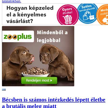
találatokban.
Bécsben is számos intézkedés lépett életbe
a brutális meleg miatt