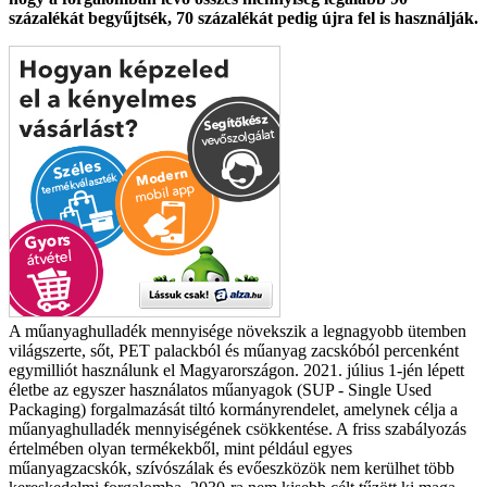
százalékát begyűjtsék, 70 százalékát pedig újra fel is használják.
A műanyaghulladék mennyisége növekszik a legnagyobb ütemben
világszerte, sőt, PET palackból és műanyag zacskóból percenként
egymilliót használunk el Magyarországon. 2021. július 1-jén lépett
életbe az egyszer használatos műanyagok (SUP - Single Used
Packaging) forgalmazását tiltó kormányrendelet, amelynek célja a
műanyaghulladék mennyiségének csökkentése. A friss szabályozás
értelmében olyan termékekből, mint például egyes
műanyagzacskók, szívószálak és evőeszközök nem kerülhet több