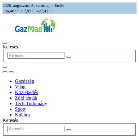
2026. augusztus 9., vasárnap – Emőd
366,40 Ft
317,95 Ft
427,42 Ft
Keresés
Gazdaság
Világ
Közlekedés
Zöld témák
Tech-Tudomány
Sport
Kultúra
Keresés