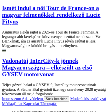
Ismét indul a női Tour de France-on a
magyar felmenőkkel rendelkező Lucie
Fityus
Augusztus elején rajtol a 2026-ös Tour de France Femmes. A
legrangosabb kerékpáros körversenyen ezúttal nem lesz ott Vas
Blankának, ám az ausztrál Lucie Fityus révén ezúttal is lesz
Magyarországhoz kötődő bringás a mezőnyben.
Vadonatúj InterCity-k jönnek
Magyarországra – elkészült az első
GYSEV motorvonat
Teljes gőzzel halad a GYSEV új InterCity motorvonatainak
gyártása. A Stadler által gyártott tizenegy szerelvény 2028 nyaráig
fokozatosan áll majd forgalomba.
Impresszum
Adatvédelem
Moderációs szabályzat
Sütik kezelése
Médiaajánlat
Kapcsolat
Támogatás