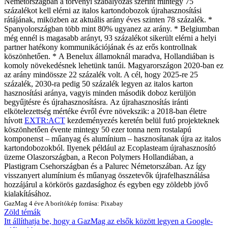
Németországban a törvényi szabályozás szerint mintegy 75
százalékot kell elérni az italos kartondobozok újrahasznosítási
rátájának, miközben az aktuális arány éves szinten 78 százalék.
*
Spanyolországban több mint 80% ugyanez az arány.
*
Belgiumban
még ennél is magasabb arányt, 93 százalékot sikerült elérni a helyi
partner hatékony kommunikációjának és az erős kontrollnak
köszönhetően.
*
A Benelux államoknál maradva, Hollandiában is
komoly növekedésnek lehetünk tanúi. Magyarországon 2020-ban ez
az arány mindössze 22 százalék volt. A cél, hogy 2025-re 25
százalék, 2030-ra pedig 50 százalék legyen az italos karton
hasznosítási aránya, vagyis minden második doboz kerüljön
begyűjtésre és újrahasznosításra.
Az újrahasznosítás iránti
elkötelezettség mértéke évről évre növekszik: a 2018-ban életre
hívott
EXTR:ACT
kezdeményezés keretén belül futó projekteknek
köszönhetően évente mintegy 50 ezer tonna nem rostalapú
komponenst – műanyag és alumínium – hasznosítanak újra az italos
kartondobozokból. Ilyenek például az Ecoplasteam újrahasznosító
üzeme Olaszországban, a Recon Polymers Hollandiában, a
Plastigram Csehországban és a Palurec Németorszában. Az így
visszanyert alumínium és műanyag összetevők újrafelhasználása
hozzájárul a körkörös gazdasághoz és egyben egy zöldebb jövő
kialakításához.
GazMag
4 éve
A borítókép forrása: Pixabay
Zöld témák
Itt állíthatja be, hogy a GazMag az elsők között legyen a Google-