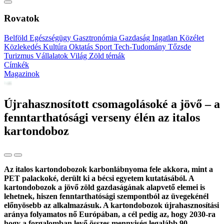
Rovatok
Belföld
Egészségügy
Gasztronómia
Gazdaság
Ingatlan
Közélet
Közlekedés
Kultúra
Oktatás
Sport
Tech-Tudomány
Tőzsde
Turizmus
Vállalatok
Világ
Zöld témák
Címkék
Magazinok
Újrahasznosított csomagolásoké a jövő – a
fenntarthatósági verseny élén az italos
kartondoboz
Az italos kartondobozok karbonlábnyoma fele akkora, mint a
PET palackoké, derült ki a bécsi egyetem kutatásából. A
kartondobozok a jövő zöld gazdaságának alapvető elemei is
lehetnek, hiszen fenntarthatósági szempontból az üvegekénél
előnyösebb az alkalmazásuk. A kartondobozok újrahasznosítási
aránya folyamatos nő Európában, a cél pedig az, hogy 2030-ra
hogy a forgalomban levő összes mennyiség legalább 90