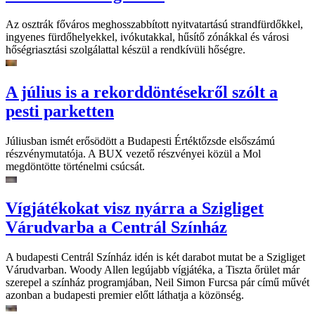
Az osztrák főváros meghosszabbított nyitvatartású strandfürdőkkel,
ingyenes fürdőhelyekkel, ivókutakkal, hűsítő zónákkal és városi
hőségriasztási szolgálattal készül a rendkívüli hőségre.
A július is a rekorddöntésekről szólt a
pesti parketten
Júliusban ismét erősödött a Budapesti Értéktőzsde elsőszámú
részvénymutatója. A BUX vezető részvényei közül a Mol
megdöntötte történelmi csúcsát.
Vígjátékokat visz nyárra a Szigliget
Várudvarba a Centrál Színház
A budapesti Centrál Színház idén is két darabot mutat be a Szigliget
Várudvarban. Woody Allen legújabb vígjátéka, a Tiszta őrület már
szerepel a színház programjában, Neil Simon Furcsa pár című művét
azonban a budapesti premier előtt láthatja a közönség.