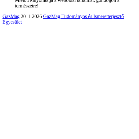
Mielőtt kinyomtatja a weboldal tartalmát, gondoljon a
természetre!
GazMag
2011-2026
GazMag Tudományos és Ismeretterjesztő
Egyesület