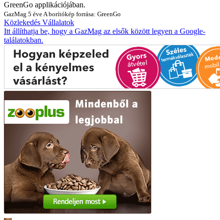
GreenGo applikációjában.
GazMag
5 éve
A borítókép forrása: GreenGo
Közlekedés
Vállalatok
Itt állíthatja be, hogy a GazMag az elsők között legyen a Google-
találatokban.