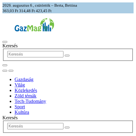
2026. augusztus 6., csütörtök – Berta, Bettina
363,03 Ft
314,48 Ft
423,45 Ft
Keresés
Gazdaság
Világ
Közlekedés
Zöld témák
Tech-Tudomány
Sport
Kultúra
Keresés