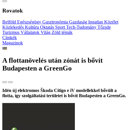
Rovatok
Belföld
Egészségügy
Gasztronómia
Gazdaság
Ingatlan
Közélet
Közlekedés
Kultúra
Oktatás
Sport
Tech-Tudomány
Tőzsde
Turizmus
Vállalatok
Világ
Zöld témák
Címkék
Magazinok
A flottanövelés után zónát is bővít
Budapesten a GreenGo
Idén új elektromos Škoda Citigo e iV modellekkel bővült a
flotta, így szolgáltatási területet is bővít Budapesten a GreenGo.