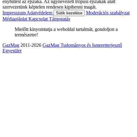
enyhülést az éjszaka. Az úgynevezett trópusi éjszakák alatt
szervezetünk képtelen rendesen kipihenni magát.
Impresszum
Adatvédelem
Moderációs szabályzat
Sütik kezelése
Médiaajánlat
Kapcsolat
Támogatás
Mielőtt kinyomtatja a weboldal tartalmát, gondoljon a
természetre!
GazMag
2011-2026
GazMag Tudományos és Ismeretterjesztő
Egyesület