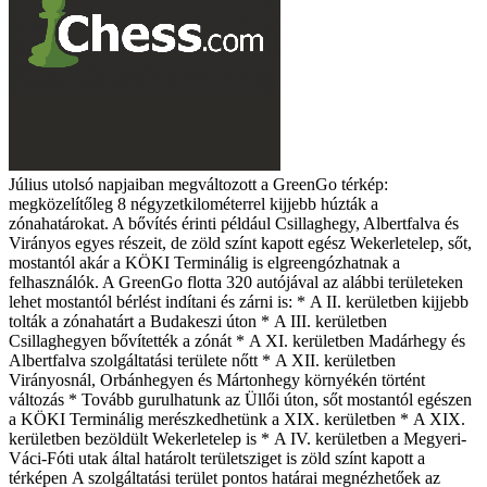
Július utolsó napjaiban megváltozott a GreenGo térkép:
megközelítőleg 8 négyzetkilométerrel kijjebb húzták a
zónahatárokat. A bővítés érinti például Csillaghegy, Albertfalva és
Virányos egyes részeit, de zöld színt kapott egész Wekerletelep, sőt,
mostantól akár a KÖKI Terminálig is elgreengózhatnak a
felhasználók. A GreenGo flotta 320 autójával az alábbi területeken
lehet mostantól bérlést indítani és zárni is: *
A II. kerületben kijjebb
tolták a zónahatárt a Budakeszi úton
*
A III. kerületben
Csillaghegyen bővítették a zónát
*
A XI. kerületben Madárhegy és
Albertfalva szolgáltatási területe nőtt
*
A XII. kerületben
Virányosnál, Orbánhegyen és Mártonhegy környékén történt
változás
*
Tovább gurulhatunk az Üllői úton, sőt mostantól egészen
a KÖKI Terminálig merészkedhetünk a XIX. kerületben
*
A XIX.
kerületben bezöldült Wekerletelep is
*
A IV. kerületben a Megyeri-
Váci-Fóti utak által határolt területsziget is zöld színt kapott a
térképen
A szolgáltatási terület pontos határai megnézhetőek az