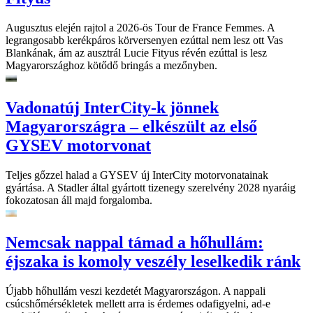
Augusztus elején rajtol a 2026-ös Tour de France Femmes. A
legrangosabb kerékpáros körversenyen ezúttal nem lesz ott Vas
Blankának, ám az ausztrál Lucie Fityus révén ezúttal is lesz
Magyarországhoz kötődő bringás a mezőnyben.
Vadonatúj InterCity-k jönnek
Magyarországra – elkészült az első
GYSEV motorvonat
Teljes gőzzel halad a GYSEV új InterCity motorvonatainak
gyártása. A Stadler által gyártott tizenegy szerelvény 2028 nyaráig
fokozatosan áll majd forgalomba.
Nemcsak nappal támad a hőhullám:
éjszaka is komoly veszély leselkedik ránk
Újabb hőhullám veszi kezdetét Magyarországon. A nappali
csúcshőmérsékletek mellett arra is érdemes odafigyelni, ad-e