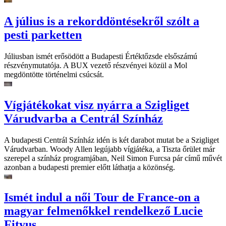
A július is a rekorddöntésekről szólt a
pesti parketten
Júliusban ismét erősödött a Budapesti Értéktőzsde elsőszámú
részvénymutatója. A BUX vezető részvényei közül a Mol
megdöntötte történelmi csúcsát.
Vígjátékokat visz nyárra a Szigliget
Várudvarba a Centrál Színház
A budapesti Centrál Színház idén is két darabot mutat be a Szigliget
Várudvarban. Woody Allen legújabb vígjátéka, a Tiszta őrület már
szerepel a színház programjában, Neil Simon Furcsa pár című művét
azonban a budapesti premier előtt láthatja a közönség.
Ismét indul a női Tour de France-on a
magyar felmenőkkel rendelkező Lucie
Fityus