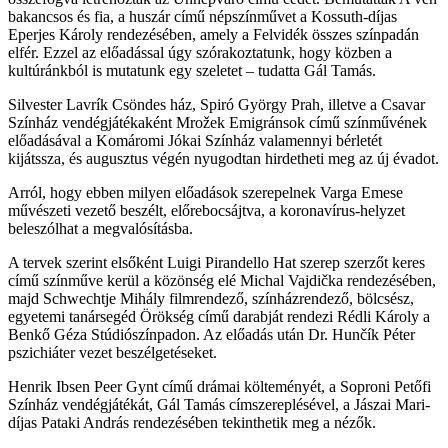
bakancsos és fia, a huszár című népszínművet a Kossuth-díjas
Eperjes Károly rendezésében, amely a Felvidék összes színpadán
elfér. Ezzel az előadással úgy szórakoztatunk, hogy közben a
kultúránkból is mutatunk egy szeletet – tudatta Gál Tamás.
Silvester Lavrík Csöndes ház, Spiró György Prah, illetve a Csavar
Színház vendégjátékaként Mrožek Emigránsok című színművének
előadásával a Komáromi Jókai Színház valamennyi bérletét
kijátssza, és augusztus végén nyugodtan hirdetheti meg az új évadot.
Arról, hogy ebben milyen előadások szerepelnek Varga Emese
művészeti vezető beszélt, előrebocsájtva, a koronavírus-helyzet
beleszólhat a megvalósításba.
A tervek szerint elsőként Luigi Pirandello Hat szerep szerzőt keres
című színműve kerül a közönség elé Michal Vajdička rendezésében,
majd Schwechtje Mihály filmrendező, színházrendező, bölcsész,
egyetemi tanársegéd Örökség című darabját rendezi Rédli Károly a
Benkő Géza Stúdiószínpadon. Az előadás után Dr. Hunčík Péter
pszichiáter vezet beszélgetéseket.
Henrik Ibsen Peer Gynt című drámai költeményét, a Soproni Petőfi
Színház vendégjátékát, Gál Tamás címszereplésével, a Jászai Mari-
díjas Pataki András rendezésében tekinthetik meg a nézők.