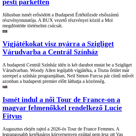
pesti parketten
Júliusban ismét erősödött a Budapesti Értéktőzsde elsőszámú
részvénymutatója. A BUX vezető részvényei közül a Mol
megdöntötte történelmi csúcsát.
Vígjátékokat visz nyárra a Szigliget
Várudvarba a Centrál Színház
A budapesti Centrál Színház idén is két darabot mutat be a Szigliget
Várudvarban. Woody Allen legújabb vígjátéka, a Tiszta őrület már
szerepel a színház programjában, Neil Simon Furcsa pár című művét
azonban a budapesti premier előtt láthatja a közönség.
Ismét indul a női Tour de France-on a
magyar felmenőkkel rendelkező Lucie
Fityus
Augusztus elején rajtol a 2026-ös Tour de France Femmes. A
legrangosabb kerékpáros körversenyen ezúttal nem lesz ott Vas