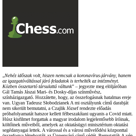
„
Nehéz időszak volt, hiszen nemcsak a koronavírus-járvány, hanem
az igazgatóváltással járó feladatok is terhelték az intézményt.
Közben összetartó társulattá váltunk
” – jegyezte meg elöljáróban
Gál Tamás Jászai Mari- és Dosky-díjas színművész,
színházigazgató. Hozzátette, hogy, az összefogásnak hatalmas ereje
van. Ugyan Tadeusz Słobodzianek A mi osztályunk című darabját
nem sikerült bemutatni, a Czajlik József rendezte előadás
próbafolyamatát hatszor kellett félbeszakítani ugyanis a Covid miatt.
Húsz kisfilmet forgattak a magyar irodalom legjelentősebb íróinak,
költőinek műveiből, amelyek az oktatásügyi minisztérium oktatási
segédanyagai lettek. A várossal és a városi művelődési központtal
összefogva létrehozták az Ünnepváró című cédét. Bemutatták A vén