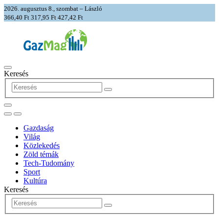
2026. augusztus 8., szombat – László
366,40 Ft
317,95 Ft
427,42 Ft
Keresés
Gazdaság
Világ
Közlekedés
Zöld témák
Tech-Tudomány
Sport
Kultúra
Keresés