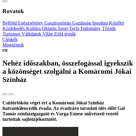
Rovatok
Belföld
Egészségügy
Gasztronómia
Gazdaság
Ingatlan
Közélet
Közlekedés
Kultúra
Oktatás
Sport
Tech-Tudomány
Tőzsde
Turizmus
Vállalatok
Világ
Zöld témák
Címkék
Magazinok
Nehéz időszakban, összefogással igyekszik
a közönséget szolgálni a Komáromi Jókai
Színház
Csütörtökön véget ért a Komáromi Jókai Színház
hatvankilencedik évada. Az évadzáró társulati ülés előtt Gál
Tamás színházigazgató és Varga Emese művészeti vezető
tartottak sajtótájékoztatót.