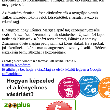
kezdettel tartják Komáromban, a Klapka téren, élő zenekarral, sok
meglepetéssel.
Az évadzáró társulati ülésen elbúcsúztatták a nyugdíjba vonult
Tallósi Erzsébet főkönyvelőt, köszöntötték a társulat távozó és
érkező tagjait.
Elhangzott, hogy Lőrincz Margit alapító tag kezdeményezésére
szabadtéri színészmúzeumot nyitnak októberben. Új színházi lapot
indítanak Kulisszák színházi revü címmel, Pálinkás Andrássy
Zsuzsanna ötlete alapján pedig színházi kórus alakul. Ha a próbák
jól sikerülnek, a kórus már az augusztus huszonnyolcadikai Bérletek
éjszakáján bemutatkozhat a közönségnek.
GazMag
5 éve
A borítókép forrása: Fóti Dávid / Photo N
Kultúra
Komárom
Itt állíthatja be, hogy a GazMag az elsők között legyen a Google-
találatokban.