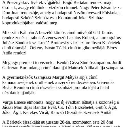
A Presznyakov fivérek vígjátékát Bagó Bertalan rendezi majd
Csónak, avagy előttünk a vízözön címmel. Nagy Péter István lesz a
Don Juan rendezője, amely a budapesti Nézőművészeti Főiskola, a
budapesti Szkéné Színház és a Komáromi Jókai Színház
koprodukciójában valósul meg.
Mikszáth Kálmán A beszélő köntös című művéből Gál Tamás
rendez zenés darabot. A zeneszerző Lakatos Róbert, a koreográfus
Juhász Sándor lesz. Lukáš Brutovský viszi színre Ibsen Kísértetek
című drámáját. Örkény István Tóték című tragikomédiáját Béres
Attila rendezi.
Még egy premiert terveznek a Benkő Géza Stúdiószínpadon. Jordi
Galcerán Burundanga című darabját Matusek Attila állítja színpadra.
A gyermeknézők Garajszki Margit Mátyás sípja című
kamarameséjének örülhetnek a szerző rendezésében. Gerendás
Beáta Reunion című részvételi színházi produkcióját a fiatal
nézőknek ajánlják.
Varga Emese elmondta, hogy az új évadban láthatja a közönség a
Jászai Mari-díjas Bandor Évát, Cs. Tóth Erzsébetet, Gubík Ágit,
Jókai Ágit, Kerekes Vicát, Rancsó Dezsőt és Szvrcsek Anitát.
A Bérletek éjszakáját augusztus 28-án, szombaton este 20 órai