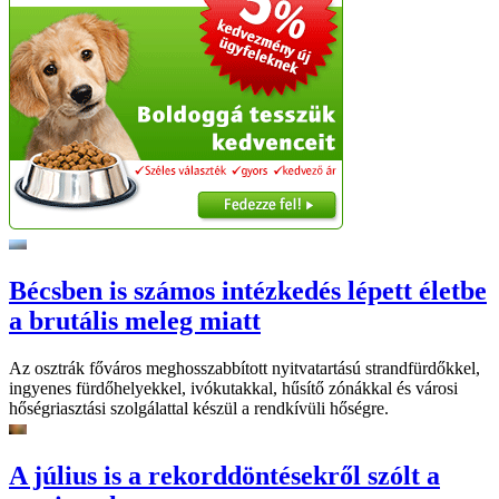
Bécsben is számos intézkedés lépett életbe
a brutális meleg miatt
Az osztrák főváros meghosszabbított nyitvatartású strandfürdőkkel,
ingyenes fürdőhelyekkel, ivókutakkal, hűsítő zónákkal és városi
hőségriasztási szolgálattal készül a rendkívüli hőségre.
A július is a rekorddöntésekről szólt a