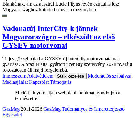
Blankának, ám az ausztrál Lucie Fityus révén ezúttal is lesz
Magyarországhoz kötődő bringás a mezőnyben.
Vadonatúj InterCity-k jönnek
Magyarországra – elkészült az első
GYSEV motorvonat
Teljes gőzzel halad a GYSEV új InterCity motorvonatainak
gyártása. A Stadler által gyártott tizenegy szerelvény 2028 nyaráig
fokozatosan áll majd forgalomba.
Impresszum
Adatvédelem
Moderációs szabályzat
Sütik kezelése
Médiaajánlat
Kapcsolat
Támogatás
Mielőtt kinyomtatja a weboldal tartalmát, gondoljon a
természetre!
GazMag
2011-2026
GazMag Tudományos és Ismeretterjesztő
Egyesület