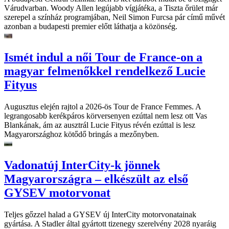
Várudvarban. Woody Allen legújabb vígjátéka, a Tiszta őrület már
szerepel a színház programjában, Neil Simon Furcsa pár című művét
azonban a budapesti premier előtt láthatja a közönség.
Ismét indul a női Tour de France-on a
magyar felmenőkkel rendelkező Lucie
Fityus
Augusztus elején rajtol a 2026-ös Tour de France Femmes. A
legrangosabb kerékpáros körversenyen ezúttal nem lesz ott Vas
Blankának, ám az ausztrál Lucie Fityus révén ezúttal is lesz
Magyarországhoz kötődő bringás a mezőnyben.
Vadonatúj InterCity-k jönnek
Magyarországra – elkészült az első
GYSEV motorvonat
Teljes gőzzel halad a GYSEV új InterCity motorvonatainak
gyártása. A Stadler által gyártott tizenegy szerelvény 2028 nyaráig