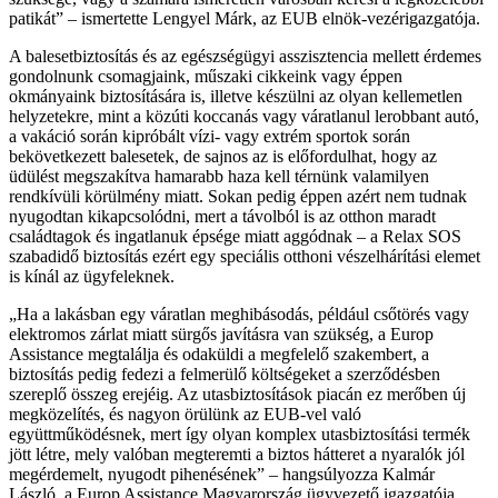
patikát
– ismertette Lengyel Márk, az EUB elnök-vezérigazgatója.
A balesetbiztosítás és az egészségügyi asszisztencia mellett érdemes
gondolnunk csomagjaink, műszaki cikkeink vagy éppen
okmányaink biztosítására is, illetve készülni az olyan kellemetlen
helyzetekre, mint a közúti koccanás vagy váratlanul lerobbant autó,
a vakáció során kipróbált vízi- vagy extrém sportok során
bekövetkezett balesetek, de sajnos az is előfordulhat, hogy az
üdülést megszakítva hamarabb haza kell térnünk valamilyen
rendkívüli körülmény miatt. Sokan pedig éppen azért nem tudnak
nyugodtan kikapcsolódni, mert a távolból is az otthon maradt
családtagok és ingatlanuk épsége miatt aggódnak – a Relax SOS
szabadidő biztosítás ezért egy speciális otthoni vészelhárítási elemet
is kínál az ügyfeleknek.
Ha a lakásban egy váratlan meghibásodás, például csőtörés vagy
elektromos zárlat miatt sürgős javításra van szükség, a Europ
Assistance megtalálja és odaküldi a megfelelő szakembert, a
biztosítás pedig fedezi a felmerülő költségeket a szerződésben
szereplő összeg erejéig. Az utasbiztosítások piacán ez merőben új
megközelítés, és nagyon örülünk az EUB-vel való
együttműködésnek, mert így olyan komplex utasbiztosítási termék
jött létre, mely valóban megteremti a biztos hátteret a nyaralók jól
megérdemelt, nyugodt pihenésének
– hangsúlyozza Kalmár
László, a Europ Assistance Magyarország ügyvezető igazgatója.