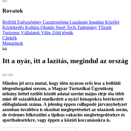
Rovatok
Belföld
Egészségügy
Gasztronómia
Gazdaság
Ingatlan
Közélet
Közlekedés
Kultúra
Oktatás
Sport
Tech-Tudomány
Tőzsde
Turizmus
Vállalatok
Világ
Zöld témák
Címkék
Magazinok
Itt a nyár, itt a lazítás, megindul az ország
Minden jel arra mutat, hogy idén nyáron erős lesz a belföldi
idegenforgalmi szezon, a Magyar Turisztikai Ügynökség
néhány héttel ezelőtt közölt adatai szerint május eleje óta több
mint 40 százalékkal emelkedett a nyári hónapokra beérkezett
előfoglalások száma. A jelenleg éppen csillapodó járványhelyzet
azonban továbbra is okozhat meglepetéseket az utazások során,
de érdemes felkészülni a tipikus vakációs megbetegedésekre és
sportbalesetekre, vagy éppen a közúti koccanásokra is.