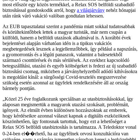
most először egy közös termékkel, a Relax SOS belföldi szabadidő
biztosítással gondoskodik arról, hogy
a világjárvány
nehéz hónapjai
után ránk váró vakáció valóban gondtalan lehessen.
Az EUB tapasztalatai szerint a pandémia miatt sokkal tudatosabbak
és körültekintőbbek lettek a magyar turisták, már nem csupán a
külföldi, hanem a belföldi utazások alkalmával is. A korábbi évek
bejelentései alapján várhatóan idén is a tipikus vakációs
megbetegedések lesznek a legjellemzőbbek, így például a napszúrás,
a gyomorrontás és a légúti panaszok, valamint a balesetekből
származó csonttörések és más sérülések. Az ezekhez kapcsolódó
betegszállítási, utazási és egyéb költségeket is fedezi az új szabadidő
biztosítási csomag, miközben a járványhelyzetből adódó kihívásokra
is megoldást kínál: a sürgősségi Covid-tesztelés megszervezése
szükség esetén azonnal az ügyfelek rendelkezésére áll az ország
bármely pontján.
Közel 25 éve foglalkozunk speciálisan az utasbiztosításokkal, így
alaposan megismertük a magyarok utazási szokásait, problémáit,
igényeit. Az elmúlt évben különösen hozzászoktak az emberek,
hogy kérdéseikre azonnal választ kapnak a digitális eszközöknek
köszönhetően, így fontosnak tartottuk, hogy ezt a lehetőséget a
Relax SOS belföldi utasbiztosítás is tartalmazza. A Teledoktor vonal
0-24-ben el��rhető, ha az ügyfélnek orvosi konzultációra van
szüksége, vagy a számára ismeretlen városban keresi a legközelebbi