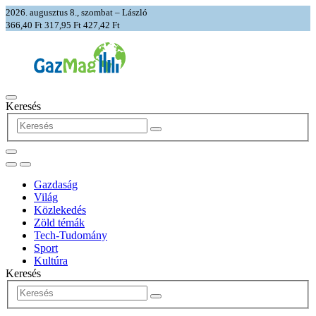
2026. augusztus 8., szombat – László
366,40 Ft
317,95 Ft
427,42 Ft
Keresés
Gazdaság
Világ
Közlekedés
Zöld témák
Tech-Tudomány
Sport
Kultúra
Keresés