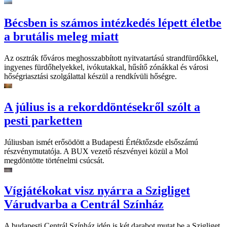
Bécsben is számos intézkedés lépett életbe
a brutális meleg miatt
Az osztrák főváros meghosszabbított nyitvatartású strandfürdőkkel,
ingyenes fürdőhelyekkel, ivókutakkal, hűsítő zónákkal és városi
hőségriasztási szolgálattal készül a rendkívüli hőségre.
A július is a rekorddöntésekről szólt a
pesti parketten
Júliusban ismét erősödött a Budapesti Értéktőzsde elsőszámú
részvénymutatója. A BUX vezető részvényei közül a Mol
megdöntötte történelmi csúcsát.
Vígjátékokat visz nyárra a Szigliget
Várudvarba a Centrál Színház
A budapesti Centrál Színház idén is két darabot mutat be a Szigliget