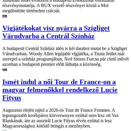
Júliusban ismét erősödött a Budapesti Értéktőzsde elsőszámú
részvénymutatója. A BUX vezető részvényei közül a Mol
megdöntötte történelmi csúcsát.
Vígjátékokat visz nyárra a Szigliget
Várudvarba a Centrál Színház
A budapesti Centrál Színház idén is két darabot mutat be a Szigliget
Várudvarban. Woody Allen legújabb vígjátéka, a Tiszta őrület már
szerepel a színház programjában, Neil Simon Furcsa pár című művét
azonban a budapesti premier előtt láthatja a közönség.
Ismét indul a női Tour de France-on a
magyar felmenőkkel rendelkező Lucie
Fityus
Augusztus elején rajtol a 2026-ös Tour de France Femmes. A
legrangosabb kerékpáros körversenyen ezúttal nem lesz ott Vas
Blankának, ám az ausztrál Lucie Fityus révén ezúttal is lesz
Magyarországhoz kötődő bringás a mezőnyben.