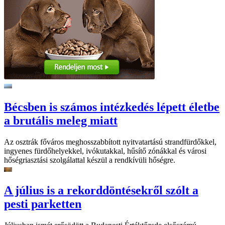
Bécsben is számos intézkedés lépett életbe
a brutális meleg miatt
Az osztrák főváros meghosszabbított nyitvatartású strandfürdőkkel,
ingyenes fürdőhelyekkel, ivókutakkal, hűsítő zónákkal és városi
hőségriasztási szolgálattal készül a rendkívüli hőségre.
A július is a rekorddöntésekről szólt a
pesti parketten