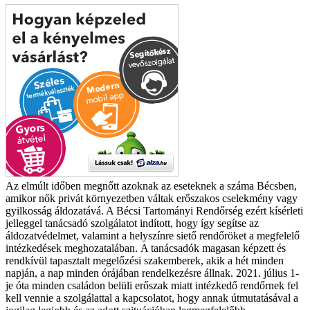
Az elmúlt időben megnőtt azoknak az eseteknek a száma Bécsben,
amikor nők privát környezetben váltak erőszakos cselekmény vagy
gyilkosság áldozatává. A Bécsi Tartományi Rendőrség ezért kísérleti
jelleggel tanácsadó szolgálatot indított, hogy így segítse az
áldozatvédelmet, valamint a helyszínre siető rendőröket a megfelelő
intézkedések meghozatalában.
A tanácsadók magasan képzett és
rendkívül tapasztalt megelőzési szakemberek, akik a hét minden
napján, a nap minden órájában rendelkezésre állnak. 2021. július 1-
je óta minden családon belüli erőszak miatt intézkedő rendőrnek fel
kell vennie a szolgálattal a kapcsolatot, hogy annak útmutatásával a