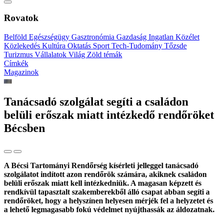
Rovatok
Belföld
Egészségügy
Gasztronómia
Gazdaság
Ingatlan
Közélet
Közlekedés
Kultúra
Oktatás
Sport
Tech-Tudomány
Tőzsde
Turizmus
Vállalatok
Világ
Zöld témák
Címkék
Magazinok
Tanácsadó szolgálat segíti a családon
belüli erőszak miatt intézkedő rendőröket
Bécsben
A Bécsi Tartományi Rendőrség kísérleti jelleggel tanácsadó
szolgálatot indított azon rendőrök számára, akiknek családon
belüli erőszak miatt kell intézkedniük. A magasan képzett és
rendkívül tapasztalt szakemberekből álló csapat abban segíti a
rendőröket, hogy a helyszínen helyesen mérjék fel a helyzetet és
a lehető legmagasabb fokú védelmet nyújthassák az áldozatnak.