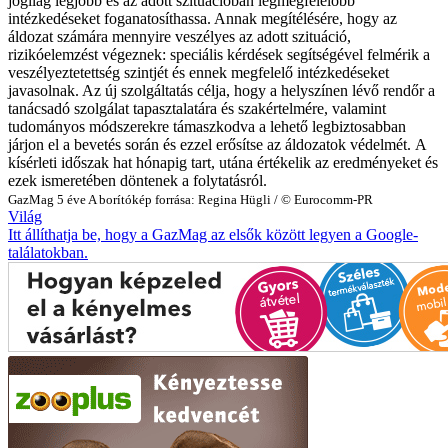
jogilag legjobb és az adott szituációban legmegfelelőbb
intézkedéseket foganatosíthassa. Annak megítélésére, hogy az
áldozat számára mennyire veszélyes az adott szituáció,
rizikóelemzést végeznek: speciális kérdések segítségével felmérik a
veszélyeztetettség szintjét és ennek megfelelő intézkedéseket
javasolnak.
Az új szolgáltatás célja, hogy a helyszínen lévő rendőr a
tanácsadó szolgálat tapasztalatára és szakértelmére, valamint
tudományos módszerekre támaszkodva a lehető legbiztosabban
járjon el a bevetés során és ezzel erősítse az áldozatok védelmét.
A
kísérleti időszak hat hónapig tart, utána értékelik az eredményeket és
ezek ismeretében döntenek a folytatásról.
GazMag
5 éve
A borítókép forrása: Regina Hügli / © Eurocomm-PR
Világ
Itt állíthatja be, hogy a GazMag az elsők között legyen a Google-
találatokban.