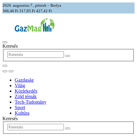
2026. augusztus 7., péntek – Ibolya
366,40 Ft
317,95 Ft
427,42 Ft
Keresés
Gazdaság
Világ
Közlekedés
Zöld témák
Tech-Tudomány
Sport
Kultúra
Keresés