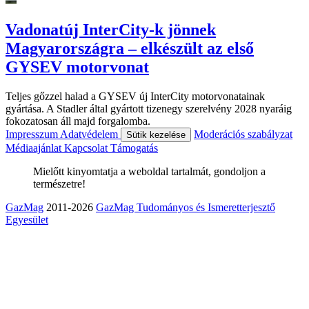
Vadonatúj InterCity-k jönnek
Magyarországra – elkészült az első
GYSEV motorvonat
Teljes gőzzel halad a GYSEV új InterCity motorvonatainak
gyártása. A Stadler által gyártott tizenegy szerelvény 2028 nyaráig
fokozatosan áll majd forgalomba.
Impresszum
Adatvédelem
Moderációs szabályzat
Sütik kezelése
Médiaajánlat
Kapcsolat
Támogatás
Mielőtt kinyomtatja a weboldal tartalmát, gondoljon a
természetre!
GazMag
2011-2026
GazMag Tudományos és Ismeretterjesztő
Egyesület