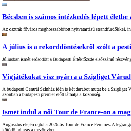
Bécsben is számos intézkedés lépett életbe 
Az osztrák főváros meghosszabbított nyitvatartású strandfürdőkkel, ing
A július is a rekorddöntésekről szólt a pest
Júliusban ismét erősödött a Budapesti Értéktőzsde elsőszámú részvén
Vígjátékokat visz nyárra a Szigliget Váru
A budapesti Centrál Színház idén is két darabot mutat be a Szigliget
azonban a budapesti premier előtt láthatja a közönség.
Ismét indul a női Tour de France-on a mag
Augusztus elején rajtol a 2026-ös Tour de France Femmes. A legrango
kötődő bringás a mezőnyben.