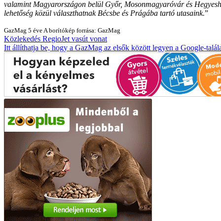
valamint Magyarországon belül Győr, Mosonmagyaróvár és Hegyeshalom
lehetőség közül választhatnak Bécsbe és Prágába tartó utasaink.
”
GazMag
5 éve
A borítókép forrása: GazMag
Közlekedés
RegioJet
vasút
vonat
Itt állíthatja be, hogy a GazMag az elsők között legyen a Google-talál