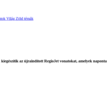
atok
Világ
Zöld témák
 kiegészítik az újraindított RegioJet vonatokat, amelyek naponta