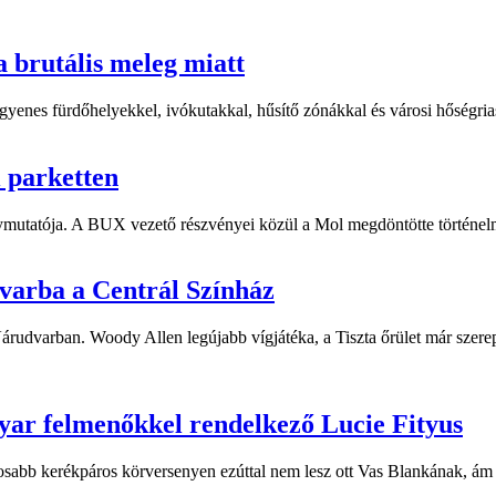
a brutális meleg miatt
yenes fürdőhelyekkel, ivókutakkal, hűsítő zónákkal és városi hőségriasz
i parketten
ymutatója. A BUX vezető részvényei közül a Mol megdöntötte történelm
dvarba a Centrál Színház
 Várudvarban. Woody Allen legújabb vígjátéka, a Tiszta őrület már sze
yar felmenőkkel rendelkező Lucie Fityus
sabb kerékpáros körversenyen ezúttal nem lesz ott Vas Blankának, ám a