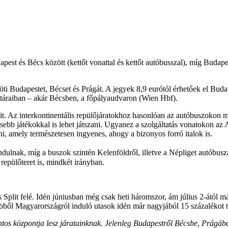
apest és Bécs között (kettőt vonattal és kettőt autóbusszal), míg Budapes
köti Budapestet, Bécset és Prágát. A jegyek 8,9 eurótól érhetőek el Bud
ztáraiban – akár Bécsben, a főpályaudvaron (Wien Hbf).
ait. Az interkontinentális repülőjáratokhoz hasonlóan az autóbuszokon 
sebb játékokkal is lehet játszani. Ugyanez a szolgáltatás vonatokon az 
ni, amely természetesen ingyenes, ahogy a bizonyos forró italok is.
indulnak, míg a buszok szintén Kelenföldről, illetve a Népliget autób
epülőteret is, mindkét irányban.
és Split felé. Idén júniusban még csak heti háromszor, ám július 2-átó
 ebből Magyarországról induló utasok idén már nagyjából 15 százalékot te
tos központja lesz járatainknak. Jelenleg Budapestről Bécsbe, Prágáb