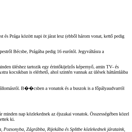
t és Prága között napi öt járat lesz (ebből három vonat, kettő pedig
apestről Bécsbe, Prágába pedig 16 eurótól. Jegyváltásra a
minden üléshez tartozik egy érintőkijelzős képernyő, amin TV- és
Astra kocsikban is elérhető, ahol szintén vannak az ülések háttámláiba
uszállomásról. B��csben a vonatok és a buszok is a főpályaudvarról
l már minden nap közlekednek az éjszakai vonatok. Összességében közel
ttek ki.
a, Pozsonyba, Zágrábba, Rijekába és Splitbe közlekednek járataink,