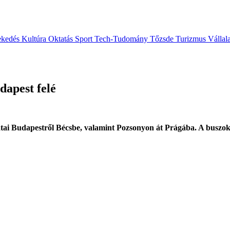
ekedés
Kultúra
Oktatás
Sport
Tech-Tudomány
Tőzsde
Turizmus
Vállal
dapest felé
ratai Budapestről Bécsbe, valamint Pozsonyon át Prágába. A buszok