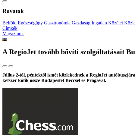
Rovatok
Belföld
Egészségügy
Gasztronómia
Gazdaság
Ingatlan
Közélet
Közl
Címkék
Magazinok
A RegioJet tovább bővíti szolgáltatásait Bu
Július 2-tól, péntektől ismét közlekednek a RegioJet autóbuszjá
kétszer kötik össze Budapestet Béccsel és Prágával.