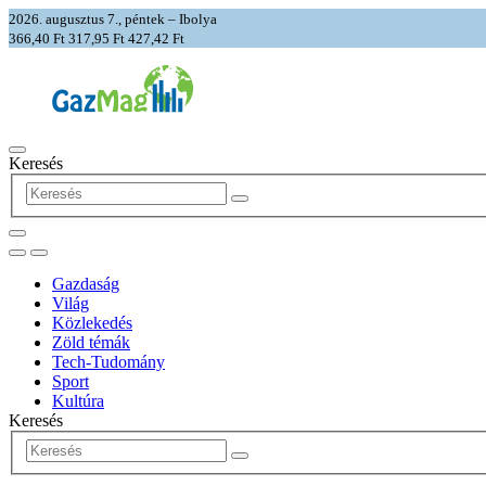
2026. augusztus 7., péntek – Ibolya
366,40 Ft
317,95 Ft
427,42 Ft
Keresés
Gazdaság
Világ
Közlekedés
Zöld témák
Tech-Tudomány
Sport
Kultúra
Keresés