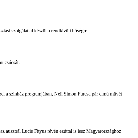
tási szolgálattal készül a rendkívüli hőségre.
i csúcsát.
repel a színház programjában, Neil Simon Furcsa pár című művét
z ausztrál Lucie Fityus révén ezúttal is lesz Magyarországhoz