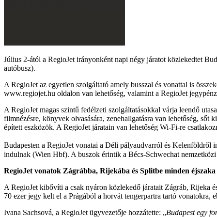
Július 2-ától a RegioJet irányonként napi négy járatot közlekedtet Bud
autóbusz).
A RegioJet az egyetlen szolgáltató amely busszal és vonattal is össze
www.regiojet.hu oldalon van lehetőség, valamint a RegioJet jegypén
A RegioJet magas szintű fedélzeti szolgáltatásokkal várja leendő utas
filmnézésre, könyvek olvasására, zenehallgatásra van lehetőség, sőt ki
épített eszközök. A RegioJet járatain van lehetőség Wi-Fi-re csatlakoz
Budapesten a RegioJet vonatai a Déli pályaudvarról és Kelenföldről 
indulnak (Wien Hbf). A buszok érintik a Bécs-Schwechat nemzetközi r
RegioJet vonatok Zágrábba, Rijekába és Splitbe minden éjszaka
A RegioJet kibővíti a csak nyáron közlekedő járatait Zágráb, Rijeka 
70 ezer jegy kelt el a Prágából a horvát tengerpartra tartó vonatokra,
Ivana Sachsová, a RegioJet ügyvezetője hozzátette: „
Budapest egy fon