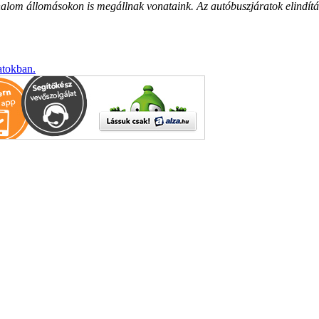
 állomásokon is megállnak vonataink. Az autóbuszjáratok elindításáva
atokban.