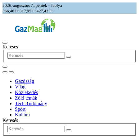
2026. augusztus 7., péntek – Ibolya
366,40 Ft
317,95 Ft
427,42 Ft
Keresés
Gazdaság
Világ
Közlekedés
Zöld témák
Tech-Tudomány
Sport
Kultúra
Keresés