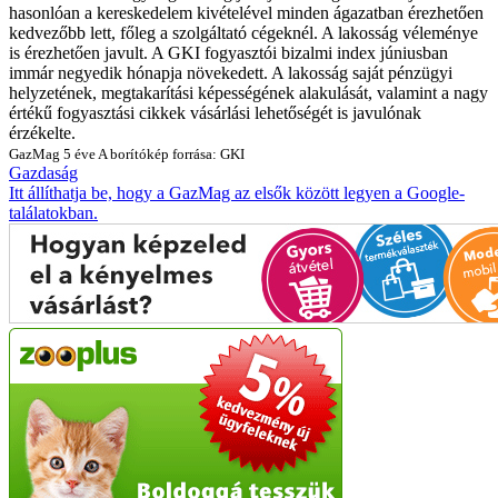
hasonlóan a kereskedelem kivételével minden ágazatban érezhetően
kedvezőbb lett, főleg a szolgáltató cégeknél. A lakosság véleménye
is érezhetően javult. A GKI fogyasztói bizalmi index júniusban
immár negyedik hónapja növekedett. A lakosság saját pénzügyi
helyzetének, megtakarítási képességének alakulását, valamint a nagy
értékű fogyasztási cikkek vásárlási lehetőségét is javulónak
érzékelte.
GazMag
5 éve
A borítókép forrása: GKI
Gazdaság
Itt állíthatja be, hogy a GazMag az elsők között legyen a Google-
találatokban.