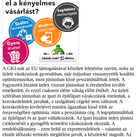
A GKI-nak az EU támogatásával készített felmérése szerint, noha az
üzleti várakozások gyorsabban, már májusban visszanyerték korábbi
optimizmusokat, most júniusban kissé pesszimistábbak lettek. A
fogyasztói bizalmi index viszont júniusban is érezhetően tovább
emelkedett, és ezzel csaknem elérte válság előtti értékét.
Az üzleti
szférában júniusban az ipari és építőipari várakozások romlottak, a
kereskedelmiek javultak, a szolgáltató cégeké nem változott. A
kereskedelem kivételével minden ágazatban kissé több az
összességében optimista, mint a pesszimista cég. A legoptimistábbak
az építőipari és az ipari vállalkozások. Az ipari bizalmi index júniusi
csökkenését a gyengébb termelési várakozások okozták. A
rendelésállomány – ezen belül az exportrendelések – valamint az
elmúlt időszaki termelés megítélése javult, a készleteké stagnált. Az