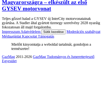
Magyarországra – elkészült az első
GYSEV motorvonat
Teljes gőzzel halad a GYSEV új InterCity motorvonatainak
gyártása. A Stadler által gyártott tizenegy szerelvény 2028 nyaráig
fokozatosan áll majd forgalomba.
Impresszum
Adatvédelem
Moderációs szabályzat
Sütik kezelése
Médiaajánlat
Kapcsolat
Támogatás
Mielőtt kinyomtatja a weboldal tartalmát, gondoljon a
természetre!
GazMag
2011-2026
GazMag Tudományos és Ismeretterjesztő
Egyesület