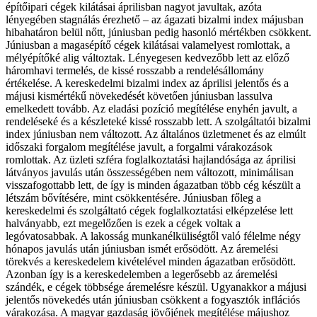
építőipari cégek kilátásai áprilisban nagyot javultak, azóta
lényegében stagnálás érezhető – az ágazati bizalmi index májusban
hibahatáron belül nőtt, júniusban pedig hasonló mértékben csökkent.
Júniusban a magasépítő cégek kilátásai valamelyest romlottak, a
mélyépítőké alig változtak. Lényegesen kedvezőbb lett az előző
háromhavi termelés, de kissé rosszabb a rendelésállomány
értékelése. A kereskedelmi bizalmi index az áprilisi jelentős és a
májusi kismértékű növekedését követően júniusban lassulva
emelkedett tovább. Az eladási pozíció megítélése enyhén javult, a
rendeléseké és a készleteké kissé rosszabb lett. A szolgáltatói bizalmi
index júniusban nem változott. Az általános üzletmenet és az elmúlt
időszaki forgalom megítélése javult, a forgalmi várakozások
romlottak.
Az üzleti szféra foglalkoztatási hajlandósága az áprilisi
látványos javulás után összességében nem változott, minimálisan
visszafogottabb lett, de így is minden ágazatban több cég készült a
létszám bővítésére, mint csökkentésére. Júniusban főleg a
kereskedelmi és szolgáltató cégek foglalkoztatási elképzelése lett
halványabb, ezt megelőzően is ezek a cégek voltak a
legóvatosabbak. A lakosság munkanélküliségtől való félelme négy
hónapos javulás után júniusban ismét erősödött. Az áremelési
törekvés a kereskedelem kivételével minden ágazatban erősödött.
Azonban így is a kereskedelemben a legerősebb az áremelési
szándék, e cégek többsége áremelésre készül. Ugyanakkor a májusi
jelentős növekedés után júniusban csökkent a fogyasztók inflációs
várakozása. A magyar gazdaság jövőjének megítélése májushoz