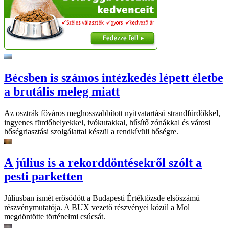
Bécsben is számos intézkedés lépett életbe
a brutális meleg miatt
Az osztrák főváros meghosszabbított nyitvatartású strandfürdőkkel,
ingyenes fürdőhelyekkel, ivókutakkal, hűsítő zónákkal és városi
hőségriasztási szolgálattal készül a rendkívüli hőségre.
A július is a rekorddöntésekről szólt a
pesti parketten
Júliusban ismét erősödött a Budapesti Értéktőzsde elsőszámú
részvénymutatója. A BUX vezető részvényei közül a Mol
megdöntötte történelmi csúcsát.