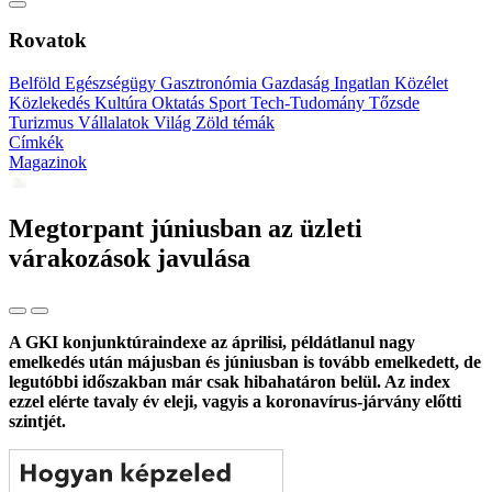
Rovatok
Belföld
Egészségügy
Gasztronómia
Gazdaság
Ingatlan
Közélet
Közlekedés
Kultúra
Oktatás
Sport
Tech-Tudomány
Tőzsde
Turizmus
Vállalatok
Világ
Zöld témák
Címkék
Magazinok
Megtorpant júniusban az üzleti
várakozások javulása
A GKI konjunktúraindexe az áprilisi, példátlanul nagy
emelkedés után májusban és júniusban is tovább emelkedett, de
legutóbbi időszakban már csak hibahatáron belül. Az index
ezzel elérte tavaly év eleji, vagyis a koronavírus-járvány előtti
szintjét.