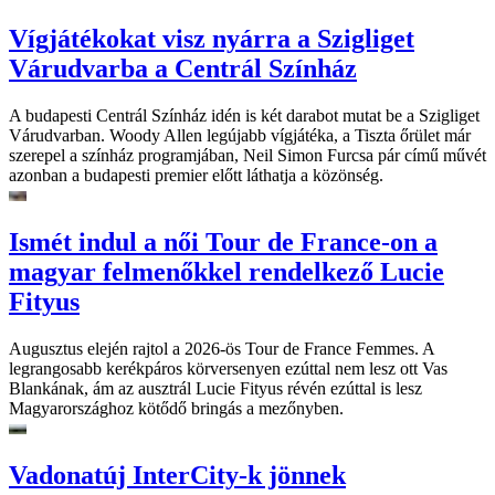
Vígjátékokat visz nyárra a Szigliget
Várudvarba a Centrál Színház
A budapesti Centrál Színház idén is két darabot mutat be a Szigliget
Várudvarban. Woody Allen legújabb vígjátéka, a Tiszta őrület már
szerepel a színház programjában, Neil Simon Furcsa pár című művét
azonban a budapesti premier előtt láthatja a közönség.
Ismét indul a női Tour de France-on a
magyar felmenőkkel rendelkező Lucie
Fityus
Augusztus elején rajtol a 2026-ös Tour de France Femmes. A
legrangosabb kerékpáros körversenyen ezúttal nem lesz ott Vas
Blankának, ám az ausztrál Lucie Fityus révén ezúttal is lesz
Magyarországhoz kötődő bringás a mezőnyben.
Vadonatúj InterCity-k jönnek