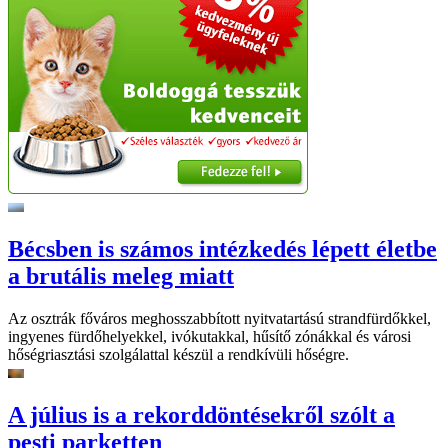
Bécsben is számos intézkedés lépett életbe
a brutális meleg miatt
Az osztrák főváros meghosszabbított nyitvatartású strandfürdőkkel,
ingyenes fürdőhelyekkel, ivókutakkal, hűsítő zónákkal és városi
hőségriasztási szolgálattal készül a rendkívüli hőségre.
A július is a rekorddöntésekről szólt a
pesti parketten