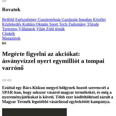
Rovatok
Belföld
Egészségügy
Gasztronómia
Gazdaság
Ingatlan
Közélet
Közlekedés
Kultúra
Oktatás
Sport
Tech-Tudomány
Tőzsde
Turizmus
Vállalatok
Világ
Zöld témák
Címkék
Magazinok
Megérte figyelni az akciókat:
ásványvízzel nyert egymilliót a tompai
varrónő
Ezúttal egy Bács-Kiskun megyei hölgynek hozott szerencsét a
SPAR-ban, hogy sokszor vásárol magyar termékeket, és még a
nyereményjátékokat is követi. Több ezer kódfeltöltéssel zárult a
Magyar Termék legutóbbi vásárlással egybekötött kampánya.