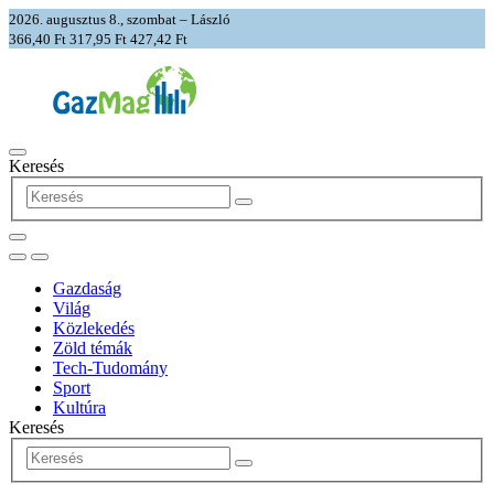
2026. augusztus 8., szombat – László
366,40 Ft
317,95 Ft
427,42 Ft
Keresés
Gazdaság
Világ
Közlekedés
Zöld témák
Tech-Tudomány
Sport
Kultúra
Keresés