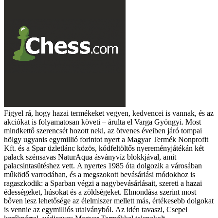
Figyel rá, hogy hazai termékeket vegyen, kedvencei is vannak, és az
akciókat is folyamatosan követi – árulta el Varga Gyöngyi. Most
mindkettő szerencsét hozott neki, az ötvenes éveiben járó tompai
hölgy ugyanis egymillió forintot nyert a Magyar Termék Nonprofit
Kft. és a Spar üzletlánc közös, kódfeltöltős nyereményjátékán két
palack szénsavas NaturAqua ásványvíz blokkjával, amit
palacsintasütéshez vett.
A nyertes 1985 óta dolgozik a városában
működő varrodában, és a megszokott bevásárlási módokhoz is
ragaszkodik: a Sparban végzi a nagybevásárlásait, szereti a hazai
édességeket, húsokat és a zöldségeket. Elmondása szerint most
bőven lesz lehetősége az élelmiszer mellett más, értékesebb dolgokat
is vennie az egymilliós utalványból.
Az idén tavaszi, Csepel