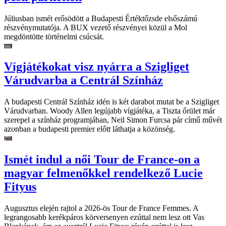
Júliusban ismét erősödött a Budapesti Értéktőzsde elsőszámú
részvénymutatója. A BUX vezető részvényei közül a Mol
megdöntötte történelmi csúcsát.
Vígjátékokat visz nyárra a Szigliget
Várudvarba a Centrál Színház
A budapesti Centrál Színház idén is két darabot mutat be a Szigliget
Várudvarban. Woody Allen legújabb vígjátéka, a Tiszta őrület már
szerepel a színház programjában, Neil Simon Furcsa pár című művét
azonban a budapesti premier előtt láthatja a közönség.
Ismét indul a női Tour de France-on a
magyar felmenőkkel rendelkező Lucie
Fityus
Augusztus elején rajtol a 2026-ös Tour de France Femmes. A
legrangosabb kerékpáros körversenyen ezúttal nem lesz ott Vas