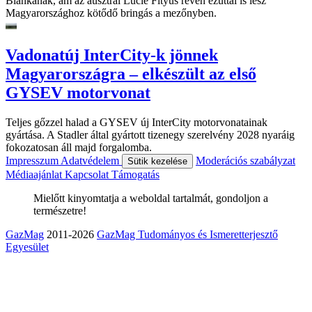
Blankának, ám az ausztrál Lucie Fityus révén ezúttal is lesz
Magyarországhoz kötődő bringás a mezőnyben.
Vadonatúj InterCity-k jönnek
Magyarországra – elkészült az első
GYSEV motorvonat
Teljes gőzzel halad a GYSEV új InterCity motorvonatainak
gyártása. A Stadler által gyártott tizenegy szerelvény 2028 nyaráig
fokozatosan áll majd forgalomba.
Impresszum
Adatvédelem
Moderációs szabályzat
Sütik kezelése
Médiaajánlat
Kapcsolat
Támogatás
Mielőtt kinyomtatja a weboldal tartalmát, gondoljon a
természetre!
GazMag
2011-2026
GazMag Tudományos és Ismeretterjesztő
Egyesület