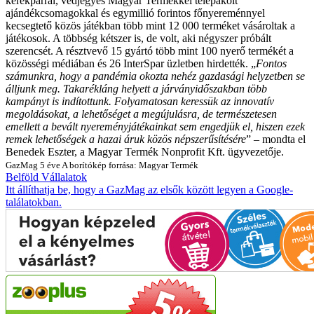
kerékpárral, védjegyes Magyar Termékkel telepakolt
ajándékcsomagokkal és egymillió forintos főnyereménnyel
kecsegtető közös játékban több mint 12 000 terméket vásároltak a
játékosok. A többség kétszer is, de volt, aki négyszer próbált
szerencsét. A résztvevő 15 gyártó több mint 100 nyerő termékét a
közösségi médiában és 26 InterSpar üzletben hirdették.
„
Fontos
számunkra, hogy a pandémia okozta nehéz gazdasági helyzetben se
álljunk meg. Takarékláng helyett a járványidőszakban több
kampányt is indítottunk. Folyamatosan keressük az innovatív
megoldásokat, a lehetőséget a megújulásra, de természetesen
emellett a bevált nyereményjátékainkat sem engedjük el, hiszen ezek
remek lehetőségek a hazai áruk közös népszerűsítésére
” – mondta el
Benedek Eszter, a Magyar Termék Nonprofit Kft. ügyvezetője.
GazMag
5 éve
A borítókép forrása: Magyar Termék
Belföld
Vállalatok
Itt állíthatja be, hogy a GazMag az elsők között legyen a Google-
találatokban.