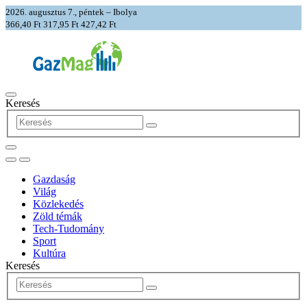
2026. augusztus 7., péntek – Ibolya
366,40 Ft
317,95 Ft
427,42 Ft
Keresés
Gazdaság
Világ
Közlekedés
Zöld témák
Tech-Tudomány
Sport
Kultúra
Keresés