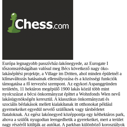
Európa legnagyobb passzívház-lakónegyede, az Eurogate I
tőszomszédságában valósul meg Bécs következő nagy öko-
lakásépítési projektje, a Village im Dritten, ahol minden épületnél a
klímaváltozás hatásainak ellensúlyozása és a közösségi funkciók
támogatása a fő tervezési szempont.
Az egykori Aspanggründen
területén, 11 hektáron megépülő 1900 lakás közül több mint
nyolcszázat a bécsi önkormányzat építtet a Wohnfonds Wien nevű
lakásügynökségén keresztül. A klasszikus önkormányzati és
szociális bérlakások mellett kialakítanak itt otthonokat például
gyermekeiket egyedül nevelő szülőknek vagy társbérletet
fiataloknak. Az egész lakónegyed középpontja egy kéthektáros park,
ahova a szülők nyugodtan leengedhetik a gyerekeiket, mert a terület
nagy részéről kitiltják az autókat. A parkban különböző korosztályok