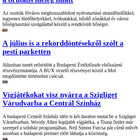
Az osztrák főváros meghosszabbított nyitvatartású strandfürdőkkel,
ingyenes fürdőhelyekkel, ivókutakkal, hűsítő zónákkal és városi
hőségriasztási szolgálattal készül a rendkívüli hőségre.
A július is a rekorddöntésekről szólt a
pesti parketten
Júliusban ismét erősödött a Budapesti Értéktőzsde elsőszámú
részvénymutatója. A BUX vezető részvényei közül a Mol
megdöntötte történelmi csúcsát.
Vígjátékokat visz nyárra a Szigliget
Várudvarba a Centrál Színház
A budapesti Centrál Színház idén is két darabot mutat be a Szigliget
Várudvarban. Woody Allen legújabb vígjátéka, a Tiszta őrület már
szerepel a színház programjában, Neil Simon Furcsa pár című művét
azonban a budapesti premier előtt láthatja a közönség.