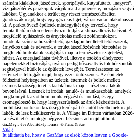
számára kialakított játszóterek, sportpályák, kutyafuttató, „nagyrét”,
vízi játszótér és párakapuk várják majd a pihenésre, mozgásra vágyó
lakókat. Ugyanakkor a terület egy részét természetközelien
gondozzák majd, hogy egy igazi kis liget, városi vadon alakulhasson
ki.
A parkot övező épületek mindegyikét úgy tervezik, hogy
fenntartható módon ellensúlyozni tudják a klímaváltozás hatásait. A
megfelelő nyílászárók és árnyékolás mellett zöldhomlokzat,
mindenki számára hozzáférhető, gazdagon beültetett tetőteraszok,
árnyékos utak és udvarok, a terület átszellőzésének biztosítása és
megfelelő burkolatok szolgálják majd a természetes szigetelést,
hűtést. Az energiaellátást távhővel, illetve a tetőkön elhelyezett
napelemekkel biztosítják, nyáron pedig hőszivattyús földhőszondák
segítségével hűtik le az épületek levegőjét. Természetesen az
esővizet is felfogják majd, hogy ezzel öntözzenek.
Az épületek
földszinti helyiségeiben az üzletek, éttermek és boltok mellett
számos közösségi teret is kialakítanak majd – részben a lakók
bevonásával. Lesznek itt irodák, tanuló- és munkaszobák, amelyek
megkönnyítik az otthoni munkavégzést és tanulást, és egy
csomagelosztó is, hogy leegyszerűsítsék az áruk kézbesítését. A
mobilitási pontokon közösségi kerékpárt és autót bérelhetnek majd a
lakók, de lesz bicikliszerviz is.
A Village im Dritten várhatóan 2026-
ra készül el és mintegy négyezer bécsinek ad majd otthont.
GazMag
5 éve
A borítókép forrása: © Franz & Sue
Világ
Itt állíthatja be, hogy a GazMag az elsők között legyen a Google-