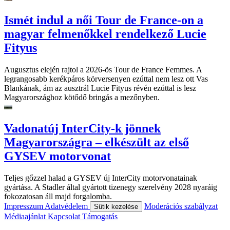
Ismét indul a női Tour de France-on a
magyar felmenőkkel rendelkező Lucie
Fityus
Augusztus elején rajtol a 2026-ös Tour de France Femmes. A
legrangosabb kerékpáros körversenyen ezúttal nem lesz ott Vas
Blankának, ám az ausztrál Lucie Fityus révén ezúttal is lesz
Magyarországhoz kötődő bringás a mezőnyben.
Vadonatúj InterCity-k jönnek
Magyarországra – elkészült az első
GYSEV motorvonat
Teljes gőzzel halad a GYSEV új InterCity motorvonatainak
gyártása. A Stadler által gyártott tizenegy szerelvény 2028 nyaráig
fokozatosan áll majd forgalomba.
Impresszum
Adatvédelem
Moderációs szabályzat
Sütik kezelése
Médiaajánlat
Kapcsolat
Támogatás