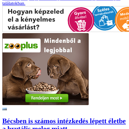
találatokban.
Bécsben is számos intézkedés lépett életbe
a brutális meleg miatt