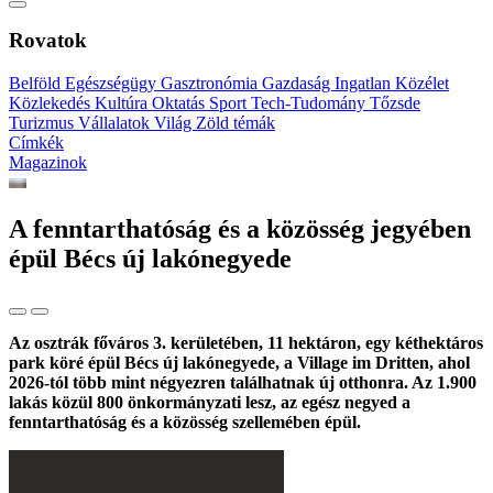
Rovatok
Belföld
Egészségügy
Gasztronómia
Gazdaság
Ingatlan
Közélet
Közlekedés
Kultúra
Oktatás
Sport
Tech-Tudomány
Tőzsde
Turizmus
Vállalatok
Világ
Zöld témák
Címkék
Magazinok
A fenntarthatóság és a közösség jegyében
épül Bécs új lakónegyede
Az osztrák főváros 3. kerületében, 11 hektáron, egy kéthektáros
park köré épül Bécs új lakónegyede, a Village im Dritten, ahol
2026-tól több mint négyezren találhatnak új otthonra. Az 1.900
lakás közül 800 önkormányzati lesz, az egész negyed a
fenntarthatóság és a közösség szellemében épül.