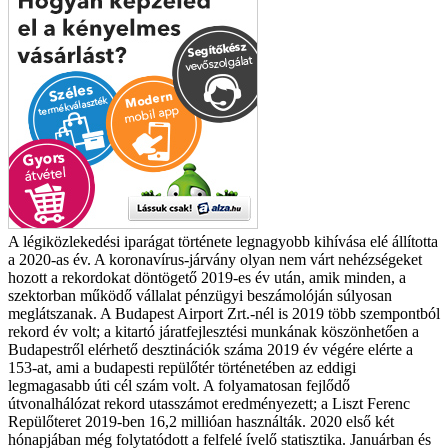
A légiközlekedési iparágat története legnagyobb kihívása elé állította
a 2020-as év. A koronavírus-járvány olyan nem várt nehézségeket
hozott a rekordokat döntögető 2019-es év után, amik minden, a
szektorban működő vállalat pénzügyi beszámolóján súlyosan
meglátszanak. A Budapest Airport Zrt.-nél is 2019 több szempontból
rekord év volt; a kitartó járatfejlesztési munkának köszönhetően a
Budapestről elérhető desztinációk száma 2019 év végére elérte a
153-at, ami a budapesti repülőtér történetében az eddigi
legmagasabb úti cél szám volt. A folyamatosan fejlődő
útvonalhálózat rekord utasszámot eredményezett; a Liszt Ferenc
Repülőteret 2019-ben 16,2 millióan használták.
2020 első két
hónapjában még folytatódott a felfelé ívelő statisztika. Januárban és