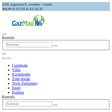
2026. augusztus 8., szombat – László
366,40 Ft
317,95 Ft
427,42 Ft
Keresés
Gazdaság
Világ
Közlekedés
Zöld témák
Tech-Tudomány
Sport
Kultúra
Keresés