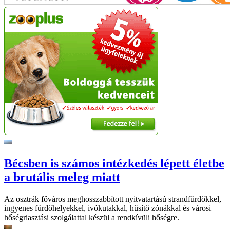
Bécsben is számos intézkedés lépett életbe
a brutális meleg miatt
Az osztrák főváros meghosszabbított nyitvatartású strandfürdőkkel,
ingyenes fürdőhelyekkel, ivókutakkal, hűsítő zónákkal és városi
hőségriasztási szolgálattal készül a rendkívüli hőségre.