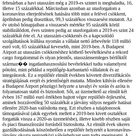
februárban a havi utasszám még a 2019-es szintet is meghaladta, 16,
illetve 15 százalékkal. Márciusban azonban az utasforgalom a
koronavírus elterjedésének hatására több mint a felével csökkent,
áprilisban pedig drasztikus, 99,3 százalékos visszaesést mutatott. Az
év utolsó hónapjaiban a visszaesés mértéke 95 százalék körül
stabilizálódott, éves szinten pedig az utasforgalom a 2019-es szint 24
százalékát érte el. Az utasszám-csökkenés és a kapcsolódó
szolgáltatások leállása nyomán a vállalat nettó árbevétele 118 millió
euró volt, 65 százalékkal kevesebb, mint 2019-ben.
A Budapest
Airport az utasszám csökkenéshez köthető bevételkiesést a rekord
cargo forgalommal és olyan jelentős, utasszámsemleges bérlőktől
származ�� ingatlanhasznosítási bevételekkel tudta valamelyest
pótolni, mint például a repülőgép-karbantartó vállalatok és az
integrátorok. Ez a repülőtér elmúlt években követett diverzifikációs
stratégiájának erejét és jelentőségét mutatta. Minden kihívás ellenére
a Budapest Airport pénzügyi helyzete a tavalyi év során és azóta is
folyamatosan stabil és biztosított. Sőt, az üzemeltető az elmúlt két
évben 167 millió euró értékben hajtott végre repülőtér-fejlesztést,
aminek hozzávetőleg 50 százalékát a járvány súlyos negatív hatásai
ellenére 2020-ban valósította meg. Ezt részben a tulajdonosok
támogatásával (akik egyebek mellett a 2019-ben kivett osztalékot
forgatták vissza a 2020-as üzemelésbe), illetve kisebb részben saját
és piaci finanszírozási forrásból biztosította. Az elmúlt évek sikeres
gazdálkodásának köszönhetően a repülőtér helyzetét a koronavírus-
járvány okozta nemzetközi válsághelyzet sem tudta megingatni. A