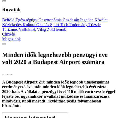
Rovatok
Belföld
Egészségügy
Gasztronómia
Gazdaság
Ingatlan
Közélet
Közlekedés
Kultúra
Oktatás
Sport
Tech-Tudomány
Tőzsde
Turizmus
Vállalatok
Világ
Zöld témák
Címkék
Magazinok
Minden idők legnehezebb pénzügyi éve
volt 2020 a Budapest Airport számára
A Budapest Airport Zrt. minden idők legjobb utasforgalmát
eredményező éve után minden idők legnehezebb évét zárta
2020-ban. A vállalat a pénzügyi évet 110 millió euró veszteséggel
fejezte be, ugyanakkor a vállalat működése és finanszírozása
mindvégig stabil maradt, likviditása pedig folyamatosan
biztosított.