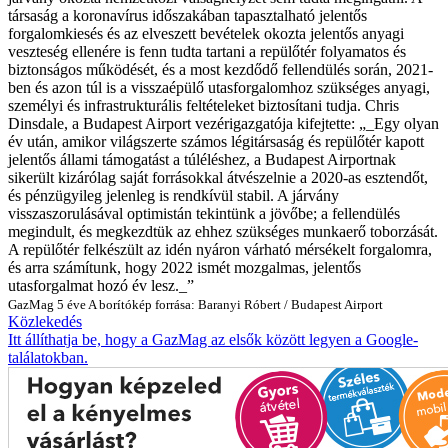
társaság a koronavírus időszakában tapasztalható jelentős
forgalomkiesés és az elveszett bevételek okozta jelentős anyagi
veszteség ellenére is fenn tudta tartani a repülőtér folyamatos és
biztonságos működését, és a most kezdődő fellendülés során, 2021-
ben és azon túl is a visszaépülő utasforgalomhoz szükséges anyagi,
személyi és infrastrukturális feltételeket biztosítani tudja. Chris
Dinsdale, a Budapest Airport vezérigazgatója kifejtette: „_Egy olyan
év után, amikor világszerte számos légitársaság és repülőtér kapott
jelentős állami támogatást a túléléshez, a Budapest Airportnak
sikerült kizárólag saját forrásokkal átvészelnie a 2020-as esztendőt,
és pénzügyileg jelenleg is rendkívül stabil. A járvány
visszaszorulásával optimistán tekintünk a jövőbe; a fellendülés
megindult, és megkezdtük az ehhez szükséges munkaerő toborzását.
A repülőtér felkészült az idén nyáron várható mérsékelt forgalomra,
és arra számítunk, hogy 2022 ismét mozgalmas, jelentős
utasforgalmat hozó év lesz._”
GazMag
5 éve
A borítókép forrása: Baranyi Róbert / Budapest Airport
Közlekedés
Itt állíthatja be, hogy a GazMag az elsők között legyen a Google-
találatokban.