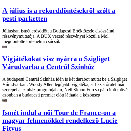
A július is a rekorddöntésekről szólt a
pesti parketten
Júliusban ismét erősödött a Budapesti Értéktőzsde elsőszámú
részvénymutatója. A BUX vezető részvényei közül a Mol
megdöntötte történelmi csúcsát.
Vígjátékokat visz nyárra a Szigliget
Várudvarba a Centrál Színház
A budapesti Centrál Színház idén is két darabot mutat be a Szigliget
Várudvarban. Woody Allen legújabb vígjátéka, a Tiszta őrület már
szerepel a színház programjában, Neil Simon Furcsa pár című művét
azonban a budapesti premier előtt láthatja a közönség.
Ismét indul a női Tour de France-on a
magyar felmenőkkel rendelkező Lucie
Fityus