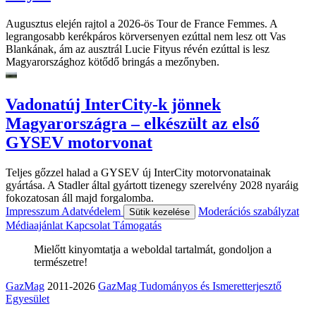
Augusztus elején rajtol a 2026-ös Tour de France Femmes. A
legrangosabb kerékpáros körversenyen ezúttal nem lesz ott Vas
Blankának, ám az ausztrál Lucie Fityus révén ezúttal is lesz
Magyarországhoz kötődő bringás a mezőnyben.
Vadonatúj InterCity-k jönnek
Magyarországra – elkészült az első
GYSEV motorvonat
Teljes gőzzel halad a GYSEV új InterCity motorvonatainak
gyártása. A Stadler által gyártott tizenegy szerelvény 2028 nyaráig
fokozatosan áll majd forgalomba.
Impresszum
Adatvédelem
Moderációs szabályzat
Sütik kezelése
Médiaajánlat
Kapcsolat
Támogatás
Mielőtt kinyomtatja a weboldal tartalmát, gondoljon a
természetre!
GazMag
2011-2026
GazMag Tudományos és Ismeretterjesztő
Egyesület