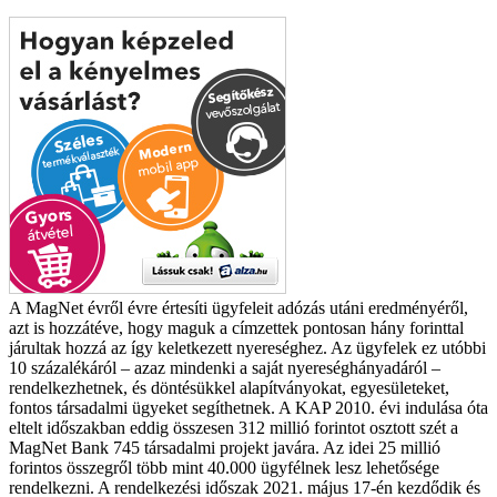
A MagNet évről évre értesíti ügyfeleit adózás utáni eredményéről,
azt is hozzátéve, hogy maguk a címzettek pontosan hány forinttal
járultak hozzá az így keletkezett nyereséghez. Az ügyfelek ez utóbbi
10 százalékáról – azaz mindenki a saját nyereséghányadáról –
rendelkezhetnek, és döntésükkel alapítványokat, egyesületeket,
fontos társadalmi ügyeket segíthetnek. A KAP 2010. évi indulása óta
eltelt időszakban eddig összesen 312 millió forintot osztott szét a
MagNet Bank 745 társadalmi projekt javára. Az idei 25 millió
forintos összegről több mint 40.000 ügyfélnek lesz lehetősége
rendelkezni. A rendelkezési időszak 2021. május 17-én kezdődik és