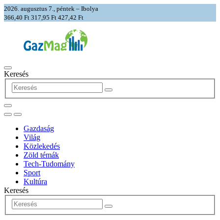
2026. augusztus 7., péntek – Ibolya
366,40 Ft
317,95 Ft
427,42 Ft
Keresés
Gazdaság
Világ
Közlekedés
Zöld témák
Tech-Tudomány
Sport
Kultúra
Keresés