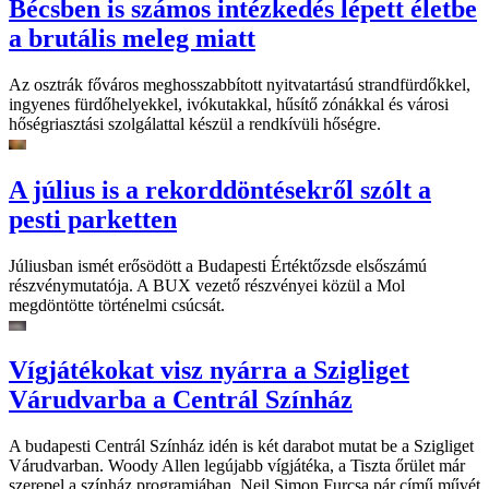
Bécsben is számos intézkedés lépett életbe
a brutális meleg miatt
Az osztrák főváros meghosszabbított nyitvatartású strandfürdőkkel,
ingyenes fürdőhelyekkel, ivókutakkal, hűsítő zónákkal és városi
hőségriasztási szolgálattal készül a rendkívüli hőségre.
A július is a rekorddöntésekről szólt a
pesti parketten
Júliusban ismét erősödött a Budapesti Értéktőzsde elsőszámú
részvénymutatója. A BUX vezető részvényei közül a Mol
megdöntötte történelmi csúcsát.
Vígjátékokat visz nyárra a Szigliget
Várudvarba a Centrál Színház
A budapesti Centrál Színház idén is két darabot mutat be a Szigliget
Várudvarban. Woody Allen legújabb vígjátéka, a Tiszta őrület már
szerepel a színház programjában, Neil Simon Furcsa pár című művét