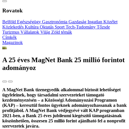
Rovatok
Belföld
Egészségügy
Gasztronómia
Gazdaság
Ingatlan
Közélet
Közlekedés
Kultúra
Oktatás
Sport
Tech-Tudomány
Tőzsde
Turizmus
Vállalatok
Világ
Zöld témák
Címkék
Magazinok
A 25 éves MagNet Bank 25 millió forintot
adományoz
A MagNet Bank tizenegyedik alkalommal biztosít lehetőséget
ügyfeleinek, hogy társadalmi szervezeteket támogató
kezdeményezésén – a Közösségi Adományozási Programon
(KAP) – keresztül fontos ügyeknek adományozhassanak a bank
profitjából. A MagNet Bank védjegyévé vált KAP programban
2021-ben, a Bank 25 éves jubileumi kiegészítő támogatásának
köszönhetően, összesen 25 millió forint ajánlható fel a nonprofit
szervezetek javára.