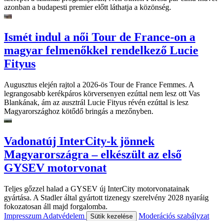
azonban a budapesti premier előtt láthatja a közönség.
Ismét indul a női Tour de France-on a
magyar felmenőkkel rendelkező Lucie
Fityus
Augusztus elején rajtol a 2026-ös Tour de France Femmes. A
legrangosabb kerékpáros körversenyen ezúttal nem lesz ott Vas
Blankának, ám az ausztrál Lucie Fityus révén ezúttal is lesz
Magyarországhoz kötődő bringás a mezőnyben.
Vadonatúj InterCity-k jönnek
Magyarországra – elkészült az első
GYSEV motorvonat
Teljes gőzzel halad a GYSEV új InterCity motorvonatainak
gyártása. A Stadler által gyártott tizenegy szerelvény 2028 nyaráig
fokozatosan áll majd forgalomba.
Impresszum
Adatvédelem
Moderációs szabályzat
Sütik kezelése