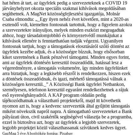
hat héten át tart, az ügyfelek pedig a szervezeteknek a COVID 19
járványhelyzet okozta speciális szakmai kihívások megoldásában
segíthetnek. A MagNet közösségfejlesztési igazgatója, Molnár
Csaba elmondta: „_Egy ilyen nehéz évet követően, mint a 2020-as
esztendő volt, kiemelten fontosnak tartottuk, hogy a figyelem azokra
a szervezetekre irányuljon, melyek minden eszközt megragadtak
ahhoz, hogy társadalomjobbító és környezetvédő munkájukat a
kihívások ellenére is fenntarthatóan tudják végezni. Ugyanilyen
fontosnak tartjuk, hogy a támogatások elosztásáról szóló döntést az
ügyfelek kezébe adjuk, és a közösségre bízzuk, hogy elsősorban
kiket szeretnének a Bank pénzével támogatni. Minden egyes forint,
ami az ügyfelek döntésén keresztül összeadódik, hatással lesz a
végeredményre, a támogatás volumenére, így minden ügyfelünket
arra biztatjuk, hogy a legkisebb részről is rendelkezzen, hiszen ezek
a döntések összeadódnak, és igazi, mérhető támogatássá válnak a
közösségen keresztül._” A Közösségi Bank ügyfelei Netbankon,
személyesen, telefonon keresztül egyaránt rendelkezhetnek a rájuk
eső nyereséghányadról. A KAP program oldalán pedig
tájékozódhatnak a választható projektekről, majd itt követhetik
nyomon azt is, hogy a kedvenc szervezetük által gyűjtött támogatás
miként növekszik napról napra. A támogatható szervezeteket a Bank
pályázati úton, civil szakértők segítségével választja be a programba,
ezzel is biztosítva azt, hogy az ügyfelek a legjobb szervezetek,
legjobb projektjei közül választhassanak szívüknek kedves ügyet.
GazMag
5 éve
A borítókép forrása: Pixabay