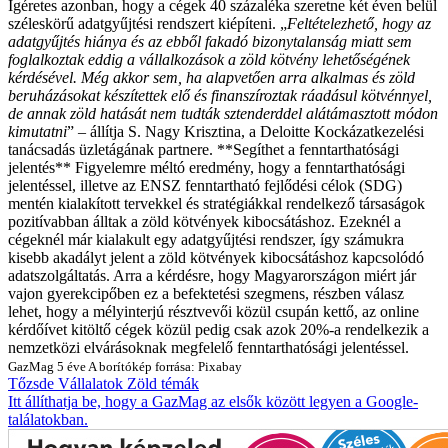
Ígéretes azonban, hogy a cégek 40 százaléka szeretne két éven belül
széleskörű adatgyűjtési rendszert kiépíteni. „
Feltételezhető, hogy az
adatgyűjtés hiánya és az ebből fakadó bizonytalanság miatt sem
foglalkoztak eddig a vállalkozások a zöld kötvény lehetőségének
kérdésével. Még akkor sem, ha alapvetően arra alkalmas és zöld
beruházásokat készítettek elő és finanszíroztak ráadásul kötvénnyel,
de annak zöld hatását nem tudták sztenderddel alátámasztott módon
kimutatni
” – állítja S. Nagy Krisztina, a Deloitte Kockázatkezelési
tanácsadás üzletágának partnere.
**Segíthet a fenntarthatósági
jelentés** Figyelemre méltó eredmény, hogy a fenntarthatósági
jelentéssel, illetve az ENSZ fenntartható fejlődési célok (SDG)
mentén kialakított tervekkel és stratégiákkal rendelkező társaságok
pozitívabban álltak a zöld kötvények kibocsátáshoz. Ezeknél a
cégeknél már kialakult egy adatgyűjtési rendszer, így számukra
kisebb akadályt jelent a zöld kötvények kibocsátáshoz kapcsolódó
adatszolgáltatás. Arra a kérdésre, hogy Magyarországon miért jár
vajon gyerekcipőben ez a befektetési szegmens, részben válasz
lehet, hogy a mélyinterjú résztvevői közül csupán kettő, az online
kérdőívet kitöltő cégek közül pedig csak azok 20%-a rendelkezik a
nemzetközi elvárásoknak megfelelő fenntarthatósági jelentéssel.
GazMag
5 éve
A borítókép forrása: Pixabay
Tőzsde
Vállalatok
Zöld témák
Itt állíthatja be, hogy a GazMag az elsők között legyen a Google-
találatokban.