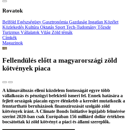
Rovatok
Belföld
Egészségügy
Gasztronómia
Gazdaság
Ingatlan
Közélet
Közlekedés
Kultúra
Oktatás
Sport
Tech-Tudomány
Tőzsde
Turizmus
Vállalatok
Világ
Zöld témák
Címkék
Magazinok
Fellendülés előtt a magyarországi zöld
kötvények piaca
A klímaváltozás elleni küzdelem fontosságát egyre több
vállalkozás és pénzügyi befektető ismeri fel. Ennek hatására a
fejlett országok piacain egyre élénkebb a kereslet mutatkozik a
fenntartható beruházások finanszírozását szolgáló zöld
kötvények iránt. A Climate Bonds Initiative legújabb felmérése
szerint 2020-ban csak Európában 156 milliárd dollár értékben
bocsátottak ki zöld kötvényt a piaci és állami szereplők.