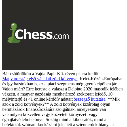
Bár csütörtökön a Vajda Papír Kft. révén piacra került
Magyarország első vállalati zöld kötvénye
, Kelet-Közép-Európában
és így hazánkban is, ez a piaci szegmens még gyerekcipőben jár.
Vajon miért? Erre kereste a választ a Deloitte 2020 második felében
végzett, a magyar gazdaság meghatározó szektorait lefedő, 10
mélyinterjú és 41 online kérdőív adatait
összegző kutatása
. **Mik
azok a zöld kötvények?** A zöld kötvények kizárólag olyan
beruházások finanszírozására szolgálnak, amelyeknek van
valamilyen közvetlen vagy közvetett környezet- vagy
éghajlatvédelmi előnye. Sokáig mind a kibocsátók, mind a
befektetők számára kockázatot jelentett a sztenderdek hiánya a