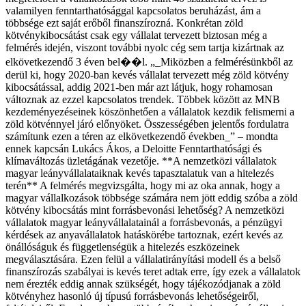
valamilyen fenntarthatósággal kapcsolatos beruházást, ám a
többsége ezt saját erőből finanszírozná. Konkrétan zöld
kötvénykibocsátást csak egy vállalat tervezett biztosan még a
felmérés idején, viszont további nyolc cég sem tartja kizártnak az
elkövetkezendő 3 éven bel��l. „_Miközben a felmérésünkből az
derül ki, hogy 2020-ban kevés vállalat tervezett még zöld kötvény
kibocsátással, addig 2021-ben már azt látjuk, hogy rohamosan
változnak az ezzel kapcsolatos trendek. Többek között az MNB
kezdeményezéseinek köszönhetően a vállalatok kezdik felismerni a
zöld kötvénnyel járó előnyöket. Összességében jelentős fordulatra
számítunk ezen a téren az elkövetkezendő években_” – mondta
ennek kapcsán Lukács Ákos, a Deloitte Fenntarthatósági és
klímaváltozás üzletágának vezetője. **A nemzetközi vállalatok
magyar leányvállalataiknak kevés tapasztalatuk van a hitelezés
terén** A felmérés megvizsgálta, hogy mi az oka annak, hogy a
magyar vállalkozások többsége számára nem jött eddig szóba a zöld
kötvény kibocsátás mint forrásbevonási lehetőség? A nemzetközi
vállalatok magyar leányvállalatainál a forrásbevonás, a pénzügyi
kérdések az anyavállalatok hatáskörébe tartoznak, ezért kevés az
önállóságuk és függetlenségük a hitelezés eszközeinek
megválasztására. Ezen felül a vállalatirányítási modell és a belső
finanszírozás szabályai is kevés teret adtak erre, így ezek a vállalatok
nem érezték eddig annak szükségét, hogy tájékozódjanak a zöld
kötvényhez hasonló új típusú forrásbevonás lehetőségeiről,