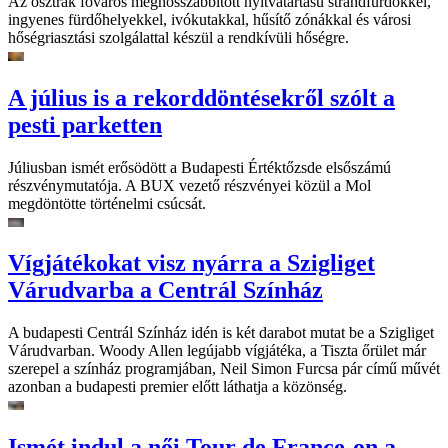
Az osztrák főváros meghosszabbított nyitvatartású strandfürdőkkel,
ingyenes fürdőhelyekkel, ivókutakkal, hűsítő zónákkal és városi
hőségriasztási szolgálattal készül a rendkívüli hőségre.
A július is a rekorddöntésekről szólt a
pesti parketten
Júliusban ismét erősödött a Budapesti Értéktőzsde elsőszámú
részvénymutatója. A BUX vezető részvényei közül a Mol
megdöntötte történelmi csúcsát.
Vígjátékokat visz nyárra a Szigliget
Várudvarba a Centrál Színház
A budapesti Centrál Színház idén is két darabot mutat be a Szigliget
Várudvarban. Woody Allen legújabb vígjátéka, a Tiszta őrület már
szerepel a színház programjában, Neil Simon Furcsa pár című művét
azonban a budapesti premier előtt láthatja a közönség.
Ismét indul a női Tour de France-on a