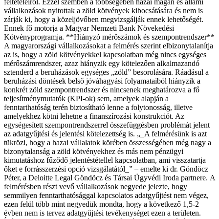
feltételeiről. Ezzel szemben a többségében hazai magán és állami
vállalkozások nyitottak a zöld kötvények kibocsátására és nem is
zárják ki, hogy a közeljövőben megvizsgálják ennek lehetőségét.
Ennek fő motorja a Magyar Nemzeti Bank Növekedési
Kötvényprogramja. **Hiányzó mérőszámok és szempontrendszer**
A magyarországi vállalkozásokat a felmérés szerint elbizonytalanítja
az is, hogy a zöld kötvényekkel kapcsolatban még nincs egységes
mérőszámrendszer, azaz hiányzik egy kötelezően alkalmazandó
sztenderd a beruházások egységes „zöld” besorolására. Ráadásul a
beruházási döntések belső jóváhagyási folyamataiból hiányzik a
konkrét zöld szempontrendszer és nincsenek meghatározva a fő
teljesítménymutatók (KPI-ok) sem, amelyek alapján a
fenntarthatóság terén biztosítható lenne a folytonosság, illetve
amelyekhez kötni lehetne a finanszírozási konstrukciót. Az
egységesített szempontrendszerrel összefüggésben problémát jelent
az adatgyűjtési és jelentési kötelezettség is. „_A felmérésünk is azt
tükrözi, hogy a hazai vállalatok körében összességében még nagy a
bizonytalanság a zöld kötvényekhez és más nem pénzügyi
kimutatáshoz fűződő jelentéstétellel kapcsolatban, ami visszatartja
őket e forrásszerzési opció vizsgálatától_” – emelte ki dr. Göndöcz
Péter, a Deloitte Legal Göndöcz és Társai Ügyvédi Iroda partnere.
A
felmérésben részt vevő vállalkozások negyede jelezte, hogy
semmilyen fenntarthatósággal kapcsolatos adatgyűjtést nem végez,
ezen felül több mint negyedük mondta, hogy a következő 1,5-2
évben nem is tervez adatgyűjtési tevékenységet ezen a területen.