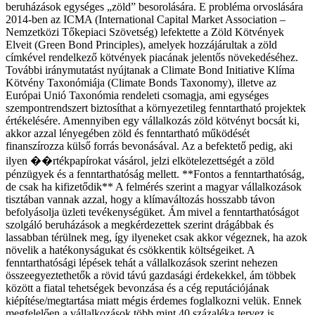
beruházások egységes „zöld” besorolására. E probléma orvoslására
2014-ben az ICMA (International Capital Market Association –
Nemzetközi Tőkepiaci Szövetség) lefektette a Zöld Kötvények
Elveit (Green Bond Principles), amelyek hozzájárultak a zöld
címkével rendelkező kötvények piacának jelentős növekedéséhez.
További iránymutatást nyújtanak a Climate Bond Initiative Klíma
Kötvény Taxonómiája (Climate Bonds Taxonomy), illetve az
Európai Unió Taxonómia rendeleti csomagja, ami egységes
szempontrendszert biztosíthat a környezetileg fenntartható projektek
értékelésére. Amennyiben egy vállalkozás zöld kötvényt bocsát ki,
akkor azzal lényegében zöld és fenntartható működését
finanszírozza külső forrás bevonásával. Az a befektető pedig, aki
ilyen ��rtékpapírokat vásárol, jelzi elkötelezettségét a zöld
pénzügyek és a fenntarthatóság mellett. **Fontos a fenntarthatóság,
de csak ha kifizetődik** A felmérés szerint a magyar vállalkozások
tisztában vannak azzal, hogy a klímaváltozás hosszabb távon
befolyásolja üzleti tevékenységüket. Ám mivel a fenntarthatóságot
szolgáló beruházások a megkérdezettek szerint drágábbak és
lassabban térülnek meg, így ilyeneket csak akkor végeznek, ha azok
növelik a hatékonyságukat és csökkentik költségeiket. A
fenntarthatósági lépések tehát a vállalkozások szerint nehezen
összeegyeztethetők a rövid távú gazdasági érdekekkel, ám többek
között a fiatal tehetségek bevonzása és a cég reputációjának
kiépítése/megtartása miatt mégis érdemes foglalkozni velük. Ennek
megfelelően a vállalkozások több mint 40 százaléka tervez is