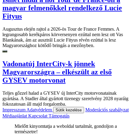
magyar felmenőkkel rendelkező Lucie
Fityus
Augusztus elején rajtol a 2026-ös Tour de France Femmes. A
legrangosabb kerékpáros körversenyen ezúttal nem lesz ott Vas
Blankának, ám az ausztrál Lucie Fityus révén ezúttal is lesz
Magyarországhoz kötődő bringás a mezőnyben.
Vadonatúj InterCity-k jönnek
Magyarországra – elkészült az első
GYSEV motorvonat
Teljes gőzzel halad a GYSEV új InterCity motorvonatainak
gyártása. A Stadler által gyártott tizenegy szerelvény 2028 nyaráig
fokozatosan áll majd forgalomba.
Impresszum
Adatvédelem
Moderációs szabályzat
Sütik kezelése
Médiaajánlat
Kapcsolat
Támogatás
Mielőtt kinyomtatja a weboldal tartalmát, gondoljon a
természetre!