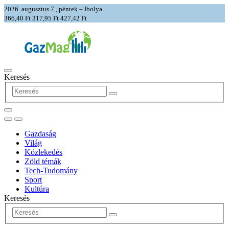
2026. augusztus 7., péntek – Ibolya
366,40 Ft
317,95 Ft
427,42 Ft
Keresés
Gazdaság
Világ
Közlekedés
Zöld témák
Tech-Tudomány
Sport
Kultúra
Keresés