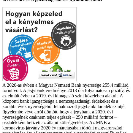
A 2020-as évben a Magyar Nemzeti Bank nyeresége 255,4 milliárd
forint volt. A jegybank eredménye 2013 óta folyamatosan pozitív, és
az elmúlt évben a 2019. évi kimagasló szint közelében alakult. A
központi bank igazgatósága a nemzetgazdasági érdekeket és a
korábbi évek nyereségéből felhalmozott jegybanki tartalék szintjét
figyelembe véve arról döntött, hogy a jegybank a 2020. évi
nyereségének csaknem teljes egészét – 250 milliárd forintot –
osztalékként befizeti az állami költségvetésbe.
Az MNB a
koronavírus járvány 2020 év márciusában történt magyarországi