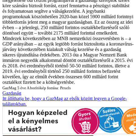
megjelenése óta célzott programjaival a gazdasági szereplők széles
köre számára biztosít forrást, ezzel fenntartva a pénzügyi stabilitást
és folyamatosan segítve a válságkezelést. A jegybanki
programoknak köszönhetően 2020-ban közel 5900 milliárd forintnyi
többletforrás jelent meg a magyar gazdaságban. Ez az összeg az idei
évben – a jelenlegi, 250 milliárd forintos osztalékbefizetésről szóló
döntéssel együtt – további 2175 milliárd forinttal emelkedett.
Mindezek következtében az MNB nemzetközi összevetésben is – a
GDP arányában – az egyik legtöbb forrást biztosította a koronavírus-
járvány következtében kialakult válság kezelése és a gazdaság
sikeres újraindítása érdekében.
2013 óta a Magyar Nemzeti Bank
immáron negyedik alkalommal döntött osztalékfizetésről a 2015. évi
és 2018. évi eredményéből történő 50-50 milliárd forintos, illetve a
2019. évi eredményből történő 250 milliárd forintos befizetést
követően, így az elmúlt években összesen 600 milliárd forint
osztalékot fizetett be a költségvetésbe.
GazMag
5 éve
A borítókép forrása: Pexels
Gazdaság
Itt állíthatja be, hogy a GazMag az elsők között legyen a Google-
találatokban.