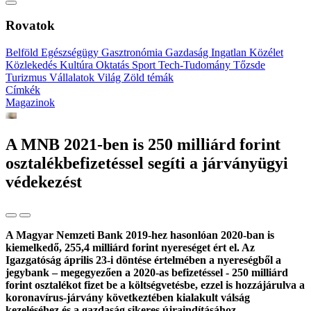
Rovatok
Belföld
Egészségügy
Gasztronómia
Gazdaság
Ingatlan
Közélet
Közlekedés
Kultúra
Oktatás
Sport
Tech-Tudomány
Tőzsde
Turizmus
Vállalatok
Világ
Zöld témák
Címkék
Magazinok
A MNB 2021-ben is 250 milliárd forint
osztalékbefizetéssel segíti a járványügyi
védekezést
A Magyar Nemzeti Bank 2019-hez hasonlóan 2020-ban is
kiemelkedő, 255,4 milliárd forint nyereséget ért el. Az
Igazgatóság április 23-i döntése értelmében a nyereségből a
jegybank – megegyezően a 2020-as befizetéssel - 250 milliárd
forint osztalékot fizet be a költségvetésbe, ezzel is hozzájárulva a
koronavírus-járvány következtében kialakult válság
kezeléséhez és a gazdaság sikeres újraindításához.