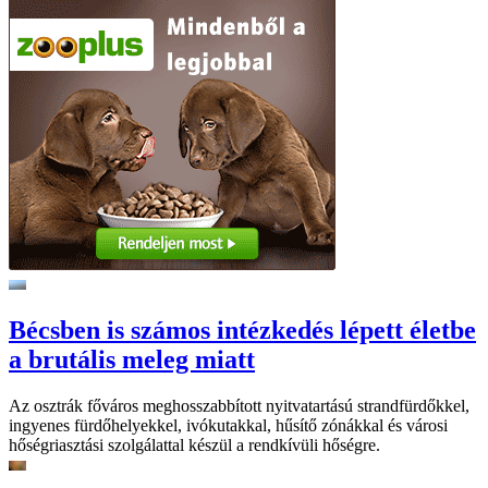
Bécsben is számos intézkedés lépett életbe
a brutális meleg miatt
Az osztrák főváros meghosszabbított nyitvatartású strandfürdőkkel,
ingyenes fürdőhelyekkel, ivókutakkal, hűsítő zónákkal és városi
hőségriasztási szolgálattal készül a rendkívüli hőségre.