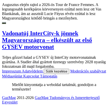
Augusztus elején rajtol a 2026-ös Tour de France Femmes. A
legrangosabb kerékpáros körversenyen ezúttal nem lesz ott Vas
Blankának, ám az ausztrál Lucie Fityus révén ezúttal is lesz
Magyarországhoz kötődő bringás a mezőnyben.
Vadonatúj InterCity-k jönnek
Magyarországra – elkészült az első
GYSEV motorvonat
Teljes gőzzel halad a GYSEV új InterCity motorvonatainak
gyártása. A Stadler által gyártott tizenegy szerelvény 2028 nyaráig
fokozatosan áll majd forgalomba.
Impresszum
Adatvédelem
Moderációs szabályzat
Sütik kezelése
Médiaajánlat
Kapcsolat
Támogatás
Mielőtt kinyomtatja a weboldal tartalmát, gondoljon a
természetre!
GazMag
2011-2026
GazMag Tudományos és Ismeretterjesztő
Egyesület