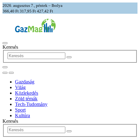
2026. augusztus 7., péntek – Ibolya
366,40 Ft
317,95 Ft
427,42 Ft
Keresés
Gazdaság
Világ
Közlekedés
Zöld témák
Tech-Tudomány
Sport
Kultúra
Keresés