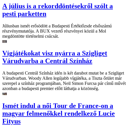
A július is a rekorddöntésekről szólt a
pesti parketten
Júliusban ismét erősödött a Budapesti Értéktőzsde elsőszámú
részvénymutatója. A BUX vezető részvényei közül a Mol
megdöntötte történelmi csúcsát.
Vígjátékokat visz nyárra a Szigliget
Várudvarba a Centrál Színház
A budapesti Centrál Színház idén is két darabot mutat be a Szigliget
Várudvarban. Woody Allen legújabb vígjátéka, a Tiszta őrület már
szerepel a színház programjában, Neil Simon Furcsa pár című művét
azonban a budapesti premier előtt láthatja a közönség.
Ismét indul a női Tour de France-on a
magyar felmenőkkel rendelkező Lucie
Fityus