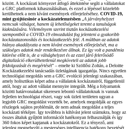
között. A kockázati környezet átfogó áttekintése segíti a vállalatokat
a GRC platformok kihasználásában, és ezzel a lépéssel közelebb
kerülhetnek a nem kívánt események előrejelzéséhez.
COVID-19,
mint gyújtózsinór a kockázatelemzésben
„
A járványhelyzet
nemcsak válságot, hanem új lehetőségeket teremt a tanulságok
kiaknázására. Véleményem szerint tisztán kockázatkezelési
szempontból a COVID-19 elmozdulást fog jelenteni a gyakoribb
kockázatazonosítás és kockázatkezelés felé. A múltban az adatok
hiánya akadályozta a nem kívánt események előrejelzését, ma a
szükséges adatok már rendelkezésre állnak. Ez így volt a pandémia
kitörése előtt is, de a válsághelyzet és az ezzel járó felerősödő
digitalizáció elkerülhetetlenül megköveteli az adatok jobb
feldolgozását és megértését
” – emelte ki Szöllősi Zoltán, a Deloitte
Kockázatkezelési tanácsadás üzletágának igazgatója.
Nincs egyetlen
technológiai megoldás sem a GRC evolúció jelenlegi szakaszában,
amely holisztikus képet adna a vállalatok kockázatairól, függetlenül
attól, hogy az adott vállalat mennyire integrált. Még a folyamatok
közötti határvonalakat sikeresen lebontó vállalatoknak is vannak
fejletlen technológiai részei, vagy sok üzleti területen ugyan a
legjobb GRC megoldást vezették be, amelyek megoldják az egyes
részlegek sajátos problémáit, de nem adnak megoldást a teljes
kockázati térképre. Így továbbra is kihívást jelent számukra, hogy az
összes általuk gyűjtött információt hatékonyan felhasználják és így
360 fokos képet kapjanak a kockázatokról. Ez a tényező, ami
jelenleg megnehezíti a mesterséges intelligencia hatékony bevetését