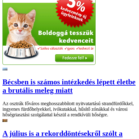
Bécsben is számos intézkedés lépett életbe
a brutális meleg miatt
Az osztrák főváros meghosszabbított nyitvatartású strandfürdőkkel,
ingyenes fürdőhelyekkel, ivókutakkal, hűsítő zónákkal és városi
hőségriasztási szolgálattal készül a rendkívüli hőségre.
A július is a rekorddöntésekről szólt a