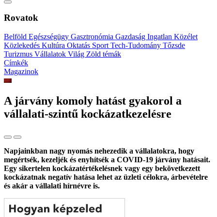
Rovatok
Belföld
Egészségügy
Gasztronómia
Gazdaság
Ingatlan
Közélet
Közlekedés
Kultúra
Oktatás
Sport
Tech-Tudomány
Tőzsde
Turizmus
Vállalatok
Világ
Zöld témák
Címkék
Magazinok
A járvány komoly hatást gyakorol a
vállalati-szintű kockázatkezelésre
Napjainkban nagy nyomás nehezedik a vállalatokra, hogy
megértsék, kezeljék és enyhítsék a COVID-19 járvány hatásait.
Egy sikertelen kockázatértékelésnek vagy egy bekövetkezett
kockázatnak negatív hatása lehet az üzleti célokra, árbevételre
és akár a vállalati hírnévre is.