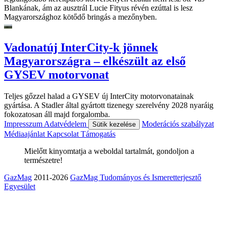
Blankának, ám az ausztrál Lucie Fityus révén ezúttal is lesz
Magyarországhoz kötődő bringás a mezőnyben.
Vadonatúj InterCity-k jönnek
Magyarországra – elkészült az első
GYSEV motorvonat
Teljes gőzzel halad a GYSEV új InterCity motorvonatainak
gyártása. A Stadler által gyártott tizenegy szerelvény 2028 nyaráig
fokozatosan áll majd forgalomba.
Impresszum
Adatvédelem
Moderációs szabályzat
Sütik kezelése
Médiaajánlat
Kapcsolat
Támogatás
Mielőtt kinyomtatja a weboldal tartalmát, gondoljon a
természetre!
GazMag
2011-2026
GazMag Tudományos és Ismeretterjesztő
Egyesület