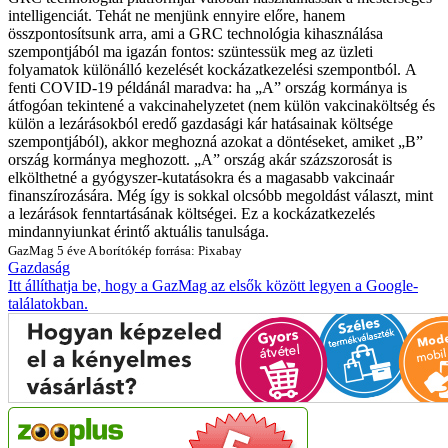
intelligenciát. Tehát ne menjünk ennyire előre, hanem
összpontosítsunk arra, ami a GRC technológia kihasználása
szempontjából ma igazán fontos: szüntessük meg az üzleti
folyamatok különálló kezelését kockázatkezelési szempontból.
A
fenti COVID-19 példánál maradva: ha „A” ország kormánya is
átfogóan tekintené a vakcinahelyzetet (nem külön vakcinaköltség és
külön a lezárásokból eredő gazdasági kár hatásainak költsége
szempontjából), akkor meghozná azokat a döntéseket, amiket „B”
ország kormánya meghozott. „A” ország akár százszorosát is
elkölthetné a gyógyszer-kutatásokra és a magasabb vakcinaár
finanszírozására. Még így is sokkal olcsóbb megoldást választ, mint
a lezárások fenntartásának költségei. Ez a kockázatkezelés
mindannyiunkat érintő aktuális tanulsága.
GazMag
5 éve
A borítókép forrása: Pixabay
Gazdaság
Itt állíthatja be, hogy a GazMag az elsők között legyen a Google-
találatokban.