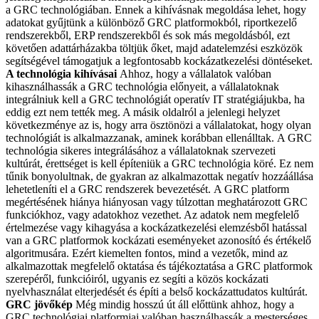
a GRC technológiában.
Ennek a kihívásnak megoldása lehet, hogy
adatokat gyűjtünk a különböző GRC platformokból, riportkezelő
rendszerekből, ERP rendszerekből és sok más megoldásból, ezt
követően adattárházakba töltjük őket, majd adatelemzési eszközök
segítségével támogatjuk a legfontosabb kockázatkezelési döntéseket.
A technológia kihívásai
Ahhoz, hogy a vállalatok valóban
kihasználhassák a GRC technológia előnyeit, a vállalatoknak
integrálniuk kell a GRC technológiát operatív IT stratégiájukba, ha
eddig ezt nem tették meg. A másik oldalról a jelenlegi helyzet
következménye az is, hogy arra ösztönözi a vállalatokat, hogy olyan
technológiát is alkalmazzanak, aminek korábban ellenálltak.
A GRC
technológia sikeres integrálásához a vállalatoknak szervezeti
kultúrát, érettséget is kell építeniük a GRC technológia köré. Ez nem
tűnik bonyolultnak, de gyakran az alkalmazottak negatív hozzáállása
lehetetleníti el a GRC rendszerek bevezetését.
A GRC platform
megértésének hiánya hiányosan vagy túlzottan meghatározott GRC
funkciókhoz, vagy adatokhoz vezethet. Az adatok nem megfelelő
értelmezése vagy kihagyása a kockázatkezelési elemzésből hatással
van a GRC platformok kockázati eseményeket azonosító és értékelő
algoritmusára.
Ezért kiemelten fontos, mind a vezetők, mind az
alkalmazottak megfelelő oktatása és tájékoztatása a GRC platformok
szerepéről, funkcióiról, ugyanis ez segíti a közös kockázati
nyelvhasználat elterjedését és építi a belső kockázattudatos kultúrát.
GRC jövőkép
Még mindig hosszú út áll előttünk ahhoz, hogy a
GRC technológiai platformjai valóban használhassák a mesterséges