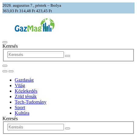
2026. augusztus 7., péntek – Ibolya
363,03 Ft
314,48 Ft
423,45 Ft
Keresés
Gazdaság
Világ
Közlekedés
Zöld témák
Tech-Tudomány
Sport
Kultúra
Keresés