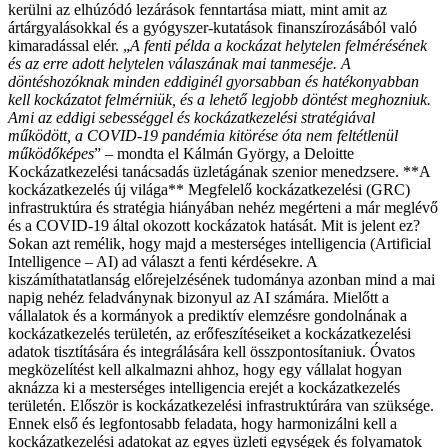
kerülni az elhúzódó lezárások fenntartása miatt, mint amit az
ártárgyalásokkal és a gyógyszer-kutatások finanszírozásából való
kimaradással elér.
„
A fenti példa a kockázat helytelen felmérésének
és az erre adott helytelen válaszának mai tanmeséje. A
döntéshozóknak minden eddiginél gyorsabban és hatékonyabban
kell kockázatot felmérniük, és a lehető legjobb döntést meghozniuk.
Ami az eddigi sebességgel és kockázatkezelési stratégiával
működött, a COVID-19 pandémia kitörése óta nem feltétlenül
működőképes
” – mondta el Kálmán György, a Deloitte
Kockázatkezelési tanácsadás üzletágának szenior menedzsere.
**A
kockázatkezelés új világa**
Megfelelő kockázatkezelési (GRC)
infrastruktúra és stratégia hiányában nehéz megérteni a már meglévő
és a COVID-19 által okozott kockázatok hatását.
Mit is jelent ez?
Sokan azt remélik, hogy majd a mesterséges intelligencia (Artificial
Intelligence – AI) ad választ a fenti kérdésekre. A
kiszámíthatatlanság előrejelzésének tudománya azonban mind a mai
napig nehéz feladványnak bizonyul az AI számára. Mielőtt a
vállalatok és a kormányok a prediktív elemzésre gondolnának a
kockázatkezelés területén, az erőfeszítéseiket a kockázatkezelési
adatok tisztítására és integrálására kell összpontosítaniuk.
Óvatos
megközelítést kell alkalmazni ahhoz, hogy egy vállalat hogyan
aknázza ki a mesterséges intelligencia erejét a kockázatkezelés
területén. Először is kockázatkezelési infrastruktúrára van szüksége.
Ennek első és legfontosabb feladata, hogy harmonizálni kell a
kockázatkezelési adatokat az egyes üzleti egységek és folyamatok