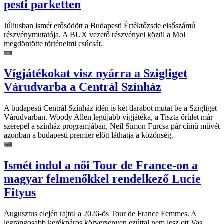
pesti parketten
Júliusban ismét erősödött a Budapesti Értéktőzsde elsőszámú
részvénymutatója. A BUX vezető részvényei közül a Mol
megdöntötte történelmi csúcsát.
Vígjátékokat visz nyárra a Szigliget
Várudvarba a Centrál Színház
A budapesti Centrál Színház idén is két darabot mutat be a Szigliget
Várudvarban. Woody Allen legújabb vígjátéka, a Tiszta őrület már
szerepel a színház programjában, Neil Simon Furcsa pár című művét
azonban a budapesti premier előtt láthatja a közönség.
Ismét indul a női Tour de France-on a
magyar felmenőkkel rendelkező Lucie
Fityus
Augusztus elején rajtol a 2026-ös Tour de France Femmes. A
legrangosabb kerékpáros körversenyen ezúttal nem lesz ott Vas