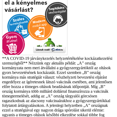
**A COVID-19 járványkezelés helyzetértékelése kockázatkezelési
szemszögből**
Nézzünk egy aktuális példát: „A” ország
kormányzata nem meri átvállalni a gyógyszergyártóktól az oltások
gyors bevezetésének kockázatát. Ezzel szemben „B” ország
kormánya más stratégiát választ: vészhelyzeti bevezetési eljárást
engedélyez az ígéretesnek látszó vakcinák esetében, ami jelentősen
előre hozza a tömeges oltások beadásának időpontját. Míg „B”
ország kormánya több milliárd dollárral finanszírozza a vakcinák
tömegtermelését, addig az „A” ország tárgyalói görcsösen
ragaszkodnak az alacsony vakcinaárakhoz a gyógyszergyártókkal
folytatott ártárgyalásokon. A jelenlegi helyzetben „A” országnak
ezzel a stratégiával egy nagyon drága spórolást sikerül elérnie:
ugyanis a tömeges oltások későbbi elkezdése sokkal többe fog