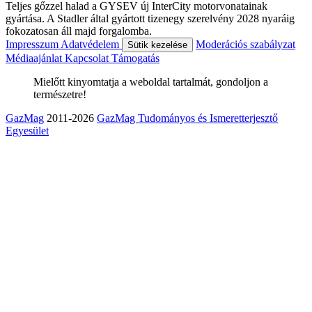
Teljes gőzzel halad a GYSEV új InterCity motorvonatainak
gyártása. A Stadler által gyártott tizenegy szerelvény 2028 nyaráig
fokozatosan áll majd forgalomba.
Impresszum
Adatvédelem
Moderációs szabályzat
Sütik kezelése
Médiaajánlat
Kapcsolat
Támogatás
Mielőtt kinyomtatja a weboldal tartalmát, gondoljon a
természetre!
GazMag
2011-2026
GazMag Tudományos és Ismeretterjesztő
Egyesület