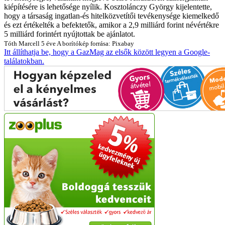
kiépítésére is lehetősége nyílik. Kosztolánczy György kijelentette,
hogy a társaság ingatlan-és hitelközvetítői tevékenysége kiemelkedő
és ezt értékelték a befektetők, amikor a 2,9 milliárd forint névértékre
5 milliárd forintért nyújtottak be ajánlatot.
Tóth Marcell
5 éve
A borítókép forrása: Pixabay
Itt állíthatja be, hogy a GazMag az elsők között legyen a Google-
találatokban.