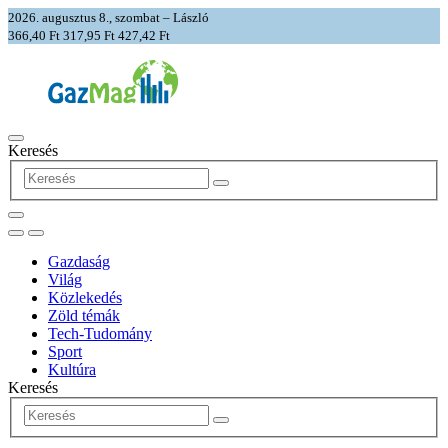
2026. augusztus 8., szombat – László
366,40 Ft
317,95 Ft
427,42 Ft
Keresés
Gazdaság
Világ
Közlekedés
Zöld témák
Tech-Tudomány
Sport
Kultúra
Keresés