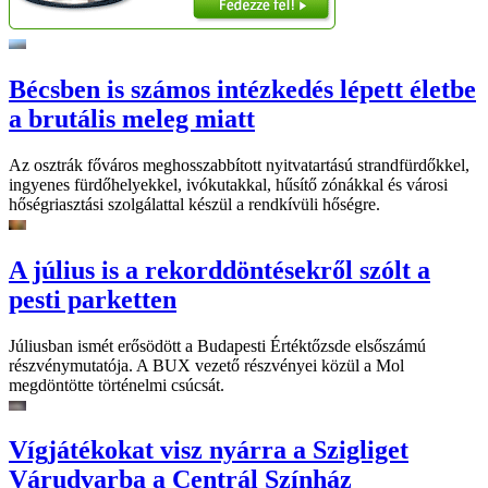
Bécsben is számos intézkedés lépett életbe
a brutális meleg miatt
Az osztrák főváros meghosszabbított nyitvatartású strandfürdőkkel,
ingyenes fürdőhelyekkel, ivókutakkal, hűsítő zónákkal és városi
hőségriasztási szolgálattal készül a rendkívüli hőségre.
A július is a rekorddöntésekről szólt a
pesti parketten
Júliusban ismét erősödött a Budapesti Értéktőzsde elsőszámú
részvénymutatója. A BUX vezető részvényei közül a Mol
megdöntötte történelmi csúcsát.
Vígjátékokat visz nyárra a Szigliget
Várudvarba a Centrál Színház