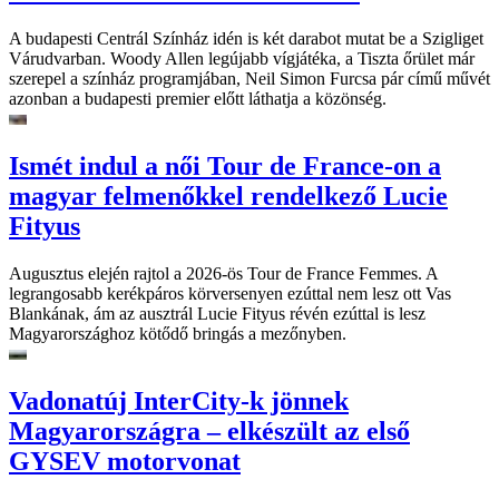
A budapesti Centrál Színház idén is két darabot mutat be a Szigliget
Várudvarban. Woody Allen legújabb vígjátéka, a Tiszta őrület már
szerepel a színház programjában, Neil Simon Furcsa pár című művét
azonban a budapesti premier előtt láthatja a közönség.
Ismét indul a női Tour de France-on a
magyar felmenőkkel rendelkező Lucie
Fityus
Augusztus elején rajtol a 2026-ös Tour de France Femmes. A
legrangosabb kerékpáros körversenyen ezúttal nem lesz ott Vas
Blankának, ám az ausztrál Lucie Fityus révén ezúttal is lesz
Magyarországhoz kötődő bringás a mezőnyben.
Vadonatúj InterCity-k jönnek
Magyarországra – elkészült az első
GYSEV motorvonat