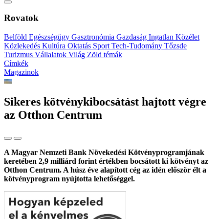
Rovatok
Belföld
Egészségügy
Gasztronómia
Gazdaság
Ingatlan
Közélet
Közlekedés
Kultúra
Oktatás
Sport
Tech-Tudomány
Tőzsde
Turizmus
Vállalatok
Világ
Zöld témák
Címkék
Magazinok
Sikeres kötvénykibocsátást hajtott végre
az Otthon Centrum
A Magyar Nemzeti Bank Növekedési Kötvényprogramjának
keretében 2,9 milliárd forint értékben bocsátott ki kötvényt az
Otthon Centrum. A húsz éve alapított cég az idén először élt a
kötvényprogram nyújtotta lehetőséggel.