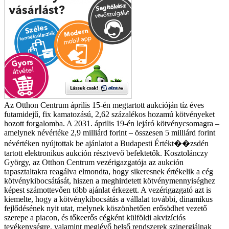
Az Otthon Centrum április 15-én megtartott aukcióján tíz éves
futamidejű, fix kamatozású, 2,62 százalékos hozamú kötvényeket
hozott forgalomba. A 2031. április 19-én lejáró kötvénycsomagra –
amelynek névértéke 2,9 milliárd forint – összesen 5 milliárd forint
névértéken nyújtottak be ajánlatot a Budapesti Értékt��zsdén
tartott elektronikus aukción résztvevő befektetők. Kosztolánczy
György, az Otthon Centrum vezérigazgatója az aukción
tapasztaltakra reagálva elmondta, hogy sikeresnek értékelik a cég
kötvénykibocsátását, hiszen a meghirdetett kötvénymennyiséghez
képest számottevően több ajánlat érkezett. A vezérigazgató azt is
kiemelte, hogy a kötvénykibocsátás a vállalat további, dinamikus
fejlődésének nyit utat, melynek köszönhetően erősödhet vezető
szerepe a piacon, és tőkeerős cégként külföldi akvizíciós
tevékenységre, valamint meglévő belső rendszerek szinergiáinak