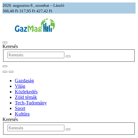
2026. augusztus 8., szombat – László
366,40 Ft
317,95 Ft
427,42 Ft
Keresés
Gazdaság
Világ
Közlekedés
Zöld témák
Tech-Tudomány
Sport
Kultúra
Keresés