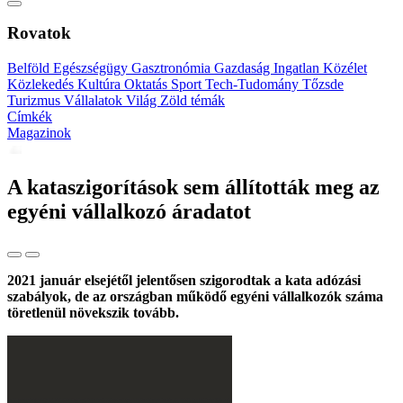
Rovatok
Belföld
Egészségügy
Gasztronómia
Gazdaság
Ingatlan
Közélet
Közlekedés
Kultúra
Oktatás
Sport
Tech-Tudomány
Tőzsde
Turizmus
Vállalatok
Világ
Zöld témák
Címkék
Magazinok
A kataszigorítások sem állították meg az
egyéni vállalkozó áradatot
2021 január elsejétől jelentősen szigorodtak a kata adózási
szabályok, de az országban működő egyéni vállalkozók száma
töretlenül növekszik tovább.