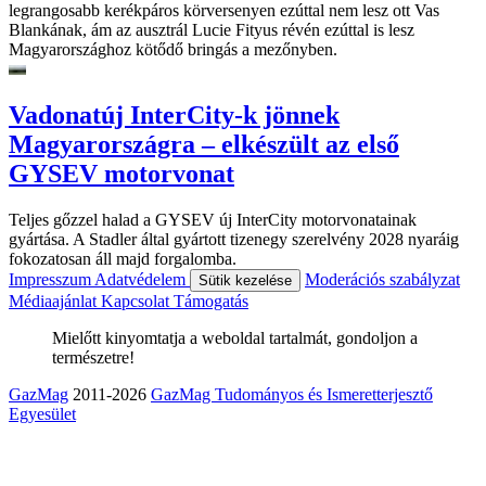
legrangosabb kerékpáros körversenyen ezúttal nem lesz ott Vas
Blankának, ám az ausztrál Lucie Fityus révén ezúttal is lesz
Magyarországhoz kötődő bringás a mezőnyben.
Vadonatúj InterCity-k jönnek
Magyarországra – elkészült az első
GYSEV motorvonat
Teljes gőzzel halad a GYSEV új InterCity motorvonatainak
gyártása. A Stadler által gyártott tizenegy szerelvény 2028 nyaráig
fokozatosan áll majd forgalomba.
Impresszum
Adatvédelem
Moderációs szabályzat
Sütik kezelése
Médiaajánlat
Kapcsolat
Támogatás
Mielőtt kinyomtatja a weboldal tartalmát, gondoljon a
természetre!
GazMag
2011-2026
GazMag Tudományos és Ismeretterjesztő
Egyesület