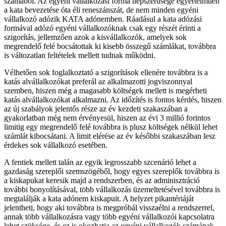
számából. Az egyéni vállalkozási forma népszerűsége egyértelműen
a kata bevezetése óta éli reneszánszát, de nem minden egyéni
vállalkozó adózik KATA adónemben. Ráadásul a kata adózási
formával adózó egyéni vállalkozóknak csak egy részét érinti a
szigorítás, jellemzően azok a kisvállalkozók, amelyek sok
megrendelő felé bocsátottak ki kisebb összegű számlákat, továbbra
is változatlan feltételek mellett tudnak működni.
Vélhetően sok foglalkoztató a szigorítások ellenére továbbra is a
katás alvállalkozókat preferál az alkalmazotti jogviszonnyal
szemben, hiszen még a magasabb költségek mellett is megérheti
katás alvállalkozókat alkalmazni. Az időzítés is fontos kérdés, hiszen
az új szabályok jelentős része az év kezdeti szakaszában a
gyakorlatban még nem érvényesül, hiszen az évi 3 millió forintos
limitig egy megrendelő felé továbbra is plusz költségek nélkül lehet
számlát kibocsátani. A limit elérése az év későbbi szakaszában lesz
érdekes sok vállalkozó esetében.
A fentiek mellett talán az egyik legrosszabb szcenárió lehet a
gazdaság szereplői szemszögéből, hogy egyes szereplők továbbra is
a kiskapukat keresik majd a rendszerben, és az adminisztráció
további bonyolításával, több vállalkozás üzemeltetésével továbbra is
megtalálják a kata adónem kiskapuit. A helyzet pikantériáját
jelentheti, hogy aki továbbra is megpróbál visszaélni a rendszerrel,
annak több vállalkozásra vagy több egyéni vállalkozói kapcsolatra
lehet szüksége, és ez is okozhatja az egyéni vállalkozók számának