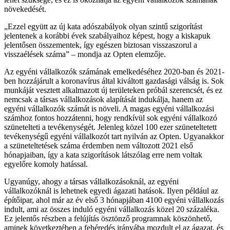
növekedését.
Ezzel együtt az új kata adószabályok olyan szintű szigorítást
jelentenek a korábbi évek szabályaihoz képest, hogy a kiskapuk
jelentősen összementek, így egészen biztosan visszaszorul a
visszaélések száma
– mondja az Opten elemzője.
Az egyéni vállalkozók számának emelkedéséhez 2020-ban és 2021-
ben hozzájárult a koronavírus által kiváltott gazdasági válság is. Sok
munkáját vesztett alkalmazott új területeken próbál szerencsét, és ez
nemcsak a társas vállalkozások alapítását indukálja, hanem az
egyéni vállalkozók számát is növeli. A magas egyéni vállalkozási
számhoz fontos hozzátenni, hogy rendkívül sok egyéni vállalkozó
szünetelteti a tevékenységét. Jelenleg közel 100 ezer szüneteltetett
tevékenységű egyéni vállalkozót tart nyilván az Opten. Ugyanakkor
a szüneteltetések száma érdemben nem változott 2021 első
hónapjaiban, így a kata szigorítások látszólag erre nem voltak
egyelőre komoly hatással.
Ugyanúgy, ahogy a társas vállalkozásoknál, az egyéni
vállalkozóknál is lehetnek egyedi ágazati hatások. Ilyen például az
építőipar, ahol már az év első 3 hónapjában 4100 egyéni vállalkozás
indult, ami az összes induló egyéni vállalkozás közel 20 százaléka.
Ez jelentős részben a felújítás ösztönző programnak köszönhető,
aminek következtében a fehéredés irányába mozdult el az ágazat, és