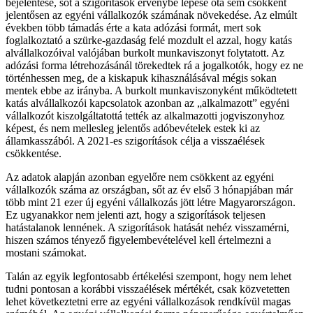
bejelentése, sőt a szigorítások érvénybe lépése óta sem csökkent
jelentősen az egyéni vállalkozók számának növekedése. Az elmúlt
években több támadás érte a kata adózási formát, mert sok
foglalkoztató a szürke-gazdaság felé mozdult el azzal, hogy katás
alvállalkozóival valójában burkolt munkaviszonyt folytatott. Az
adózási forma létrehozásánál törekedtek rá a jogalkotók, hogy ez ne
történhessen meg, de a kiskapuk kihasználásával mégis sokan
mentek ebbe az irányba. A burkolt munkaviszonyként működtetett
katás alvállalkozói kapcsolatok azonban az „alkalmazott” egyéni
vállalkozót kiszolgáltatottá tették az alkalmazotti jogviszonyhoz
képest, és nem mellesleg jelentős adóbevételek estek ki az
államkasszából. A 2021-es szigorítások célja a visszaélések
csökkentése.
Az adatok alapján azonban egyelőre nem csökkent az egyéni
vállalkozók száma az országban, sőt az év első 3 hónapjában már
több mint 21 ezer új egyéni vállalkozás jött létre Magyarországon.
Ez ugyanakkor nem jelenti azt, hogy a szigorítások teljesen
hatástalanok lennének. A szigorítások hatását nehéz visszamérni,
hiszen számos tényező figyelembevételével kell értelmezni a
mostani számokat.
Talán az egyik legfontosabb értékelési szempont, hogy nem lehet
tudni pontosan a korábbi visszaélések mértékét, csak közvetetten
lehet következtetni erre az egyéni vállalkozások rendkívül magas