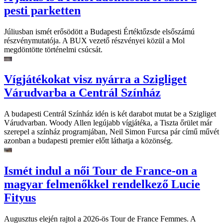
pesti parketten
Júliusban ismét erősödött a Budapesti Értéktőzsde elsőszámú
részvénymutatója. A BUX vezető részvényei közül a Mol
megdöntötte történelmi csúcsát.
Vígjátékokat visz nyárra a Szigliget
Várudvarba a Centrál Színház
A budapesti Centrál Színház idén is két darabot mutat be a Szigliget
Várudvarban. Woody Allen legújabb vígjátéka, a Tiszta őrület már
szerepel a színház programjában, Neil Simon Furcsa pár című művét
azonban a budapesti premier előtt láthatja a közönség.
Ismét indul a női Tour de France-on a
magyar felmenőkkel rendelkező Lucie
Fityus
Augusztus elején rajtol a 2026-ös Tour de France Femmes. A