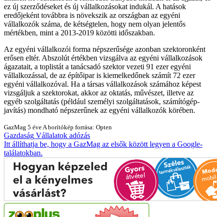
ez új szerződéseket és új vállalkozásokat indukál. A hatások
eredőjeként továbbra is növekszik az országban az egyéni
vállalkozók száma, de kétségtelen, hogy nem olyan jelentős
mértékben, mint a 2013-2019 közötti időszakban.
Az egyéni vállalkozói forma népszerűsége azonban szektoronként
erősen eltér. Abszolút értékben vizsgálva az egyéni vállalkozások
ágazatait, a toplistát a tanácsadó szektor vezeti 91 ezer egyéni
vállalkozással, de az építőipar is kiemelkedőnek számít 72 ezer
egyéni vállalkozóval. Ha a társas vállalkozások számához képest
vizsgáljuk a szektorokat, akkor az oktatás, művészet, illetve az
egyéb szolgáltatás (például személyi szolgáltatások, számítógép-
javítás) mondható népszerűnek az egyéni vállalkozók körében.
GazMag
5 éve
A borítókép forrása: Opten
Gazdaság
Vállalatok
adózás
Itt állíthatja be, hogy a GazMag az elsők között legyen a Google-
találatokban.