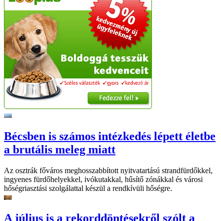
Bécsben is számos intézkedés lépett életbe
a brutális meleg miatt
Az osztrák főváros meghosszabbított nyitvatartású strandfürdőkkel,
ingyenes fürdőhelyekkel, ivókutakkal, hűsítő zónákkal és városi
hőségriasztási szolgálattal készül a rendkívüli hőségre.
A július is a rekorddöntésekről szólt a