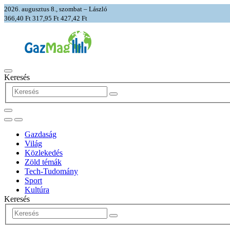
2026. augusztus 8., szombat – László
366,40 Ft
317,95 Ft
427,42 Ft
Keresés
Gazdaság
Világ
Közlekedés
Zöld témák
Tech-Tudomány
Sport
Kultúra
Keresés