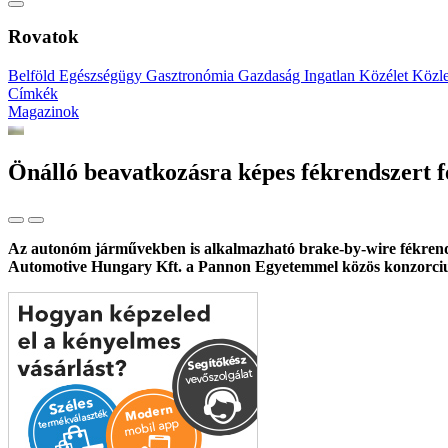
Rovatok
Belföld
Egészségügy
Gasztronómia
Gazdaság
Ingatlan
Közélet
Közl
Címkék
Magazinok
Önálló beavatkozásra képes fékrendszert f
Az autonóm járművekben is alkalmazható brake-by-wire fékrendsze
Automotive Hungary Kft. a Pannon Egyetemmel közös konzorciumb