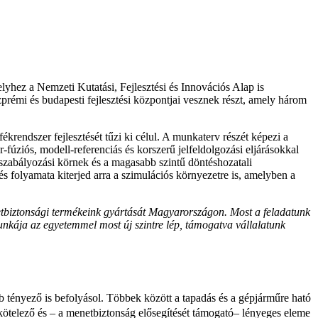
lyhez a Nemzeti Kutatási, Fejlesztési és Innovációs Alap is
zprémi és budapesti fejlesztési központjai vesznek részt, amely három
krendszer fejlesztését tűzi ki célul. A munkaterv részét képezi a
r-fúziós, modell-referenciás és korszerű jelfeldolgozási eljárásokkal
szabályozási körnek és a magasabb szintű döntéshozatali
és folyamata kiterjed arra a szimulációs környezetre is, amelyben a
menetbiztonsági termékeink gyártását Magyarországon. Most a feladatunk
nkája az egyetemmel most új szintre lép, támogatva vállalatunk
b tényező is befolyásol. Többek között a tapadás és a gépjárműre ható
kötelező és – a menetbiztonság elősegítését támogató– lényeges eleme