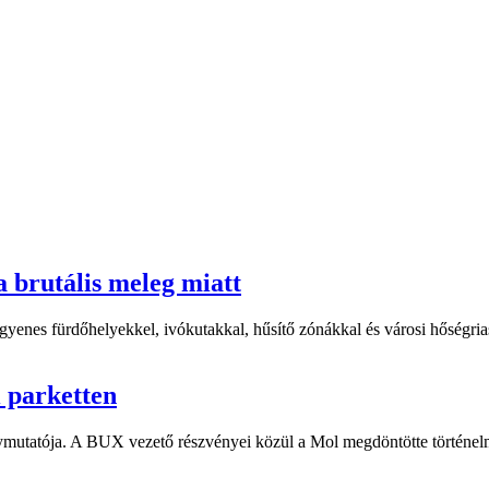
a brutális meleg miatt
yenes fürdőhelyekkel, ivókutakkal, hűsítő zónákkal és városi hőségriasz
i parketten
ymutatója. A BUX vezető részvényei közül a Mol megdöntötte történelm