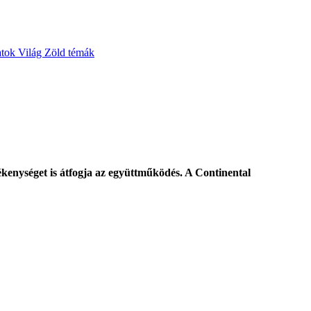
atok
Világ
Zöld témák
ékenységet is átfogja az együttműködés. A Continental