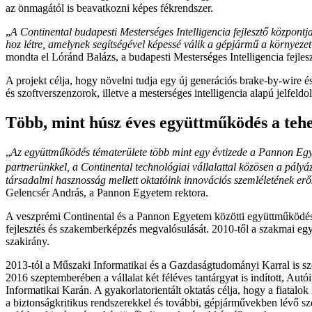
az önmagától is beavatkozni képes fékrendszer.
„
A Continental budapesti Mesterséges Intelligencia fejlesztő központ
hoz létre, amelynek segítségével képessé válik a gépjármű a környezeti
mondta el Lóránd Balázs, a budapesti Mesterséges Intelligencia fejles
A projekt célja, hogy növelni tudja egy új generációs brake-by-wire
és szoftverszenzorok, illetve a mesterséges intelligencia alapú jelfeldo
Több, mint húsz éves együttműködés a teh
„
Az együttműködés tématerülete több mint egy évtizede a Pannon Egyet
partnerünkkel, a Continental technológiai vállalattal közösen a pá
társadalmi hasznosság mellett oktatóink innovációs szemléletének erős
Gelencsér András, a Pannon Egyetem rektora.
A veszprémi Continental és a Pannon Egyetem közötti együttműködés 2
fejlesztés és szakemberképzés megvalósulását. 2010-től a szakmai eg
szakirány.
2013-tól a Műszaki Informatikai és a Gazdaságtudományi Karral is szor
2016 szeptemberében a vállalat két féléves tantárgyat is indított, Autó
Informatikai Karán. A gyakorlatorientált oktatás célja, hogy a fiatalo
a biztonságkritikus rendszerekkel és további, gépjárművekben lévő szo