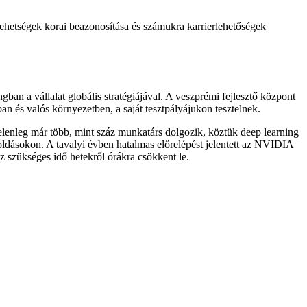
 tehetségek korai beazonosítása és számukra karrierlehetőségek
ban a vállalat globális stratégiájával. A veszprémi fejlesztő központ
n és valós környezetben, a saját tesztpályájukon tesztelnek.
elenleg már több, mint száz munkatárs dolgozik, köztük deep learning
oldásokon. A tavalyi évben hatalmas előrelépést jelentett az NVIDIA
z szükséges idő hetekről órákra csökkent le.