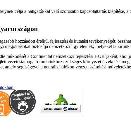
elynek célja a hallgatókkal való szorosabb kapcsolattartás kiépítése, a
agyarországon
sabb hozzáadott értékű, fejlesztési és kutatási tevékenységét, összhang
i megoldásokat biztosítja nemzetközi ügyfeleinek, melyeket laborunkba
zdte működését a Continental nemzetközi fejlesztési HUB-jaként, ahol j
 fejlett vezetéstámogató funkciókhoz szükséges környezet érzékelési meg
se, amely segítségével a neurális hálókon végzett számítási műveletekhe
atokban.