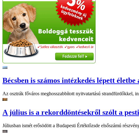
Bécsben is számos intézkedés lépett életbe 
Az osztrák főváros meghosszabbított nyitvatartású strandfürdőkkel, ing
A július is a rekorddöntésekről szólt a pest
Júliusban ismét erősödött a Budapesti Értéktőzsde elsőszámú részvén