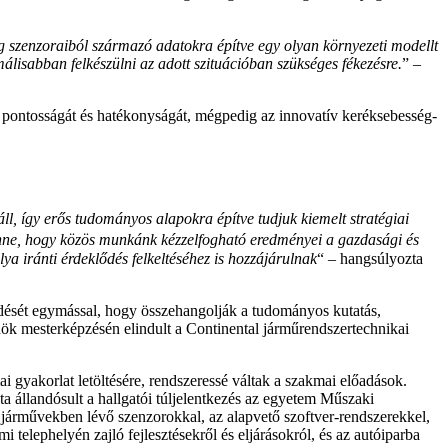
ég szenzoraiból származó adatokra építve egy olyan környezeti modellt
málisabban felkészülni az adott szituációban szükséges fékezésre.
” –
, pontosságát és hatékonyságát, mégpedig az innovatív keréksebesség-
l, így erős tudományos alapokra építve tudjuk kiemelt stratégiai
enne, hogy közös munkánk kézzelfogható eredményei a gazdasági és
ya iránti érdeklődés felkeltéséhez is hozzájárulnak
“ – hangsúlyozta
ődését egymással, hogy összehangolják a tudományos kutatás,
ök mesterképzésén elindult a Continental járműrendszertechnikai
i gyakorlat letöltésére, rendszeressé váltak a szakmai előadások.
óta állandósult a hallgatói túljelentkezés az egyetem Műszaki
 a járművekben lévő szenzorokkal, az alapvető szoftver-rendszerekkel,
telephelyén zajló fejlesztésekről és eljárásokról, és az autóiparba