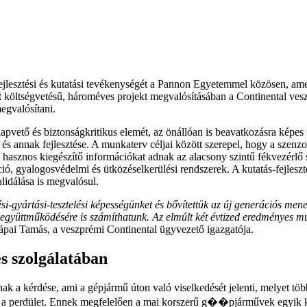
fejlesztési és kutatási tevékenységét a Pannon Egyetemmel közösen, ame
int költségvetésű, hároméves projekt megvalósításában a Continental ves
megvalósítani.
vető és biztonságkritikus elemét, az önállóan is beavatkozásra képes fé
a és annak fejlesztése. A munkaterv céljai között szerepel, hogy a szenzo
hasznos kiegészítő információkat adnak az alacsony szintű fékvezérlő 
ió, gyalogosvédelmi és ütközéselkerülési rendszerek. A kutatás-fejleszt
lidálása is megvalósul.
ztési-gyártási-tesztelési képességünket és bővítettük az új generációs 
gyüttműködésére is számíthatunk. Az elmúlt két évtized eredményes mu
Pápai Tamás, a veszprémi Continental ügyvezető igazgatója.
és szolgálatában
 a kérdése, ami a gépjármű úton való viselkedését jelenti, melyet töb
mint a perdület. Ennek megfelelően a mai korszerű g��pjárművek egyik 