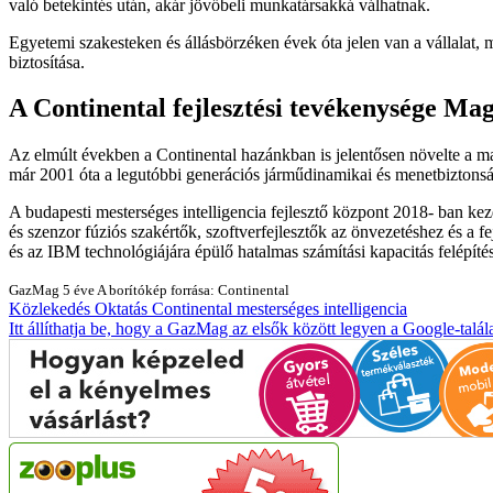
való betekintés után, akár jövőbeli munkatársakká válhatnak.
Egyetemi szakesteken és állásbörzéken évek óta jelen van a vállalat, m
biztosítása.
A Continental fejlesztési tevékenysége M
Az elmúlt években a Continental hazánkban is jelentősen növelte a maga
már 2001 óta a legutóbbi generációs járműdinamikai és menetbiztonság
A budapesti mesterséges intelligencia fejlesztő központ 2018- ban ke
és szenzor fúziós szakértők, szoftverfejlesztők az önvezetéshez és a
és az IBM technológiájára épülő hatalmas számítási kapacitás felépíté
GazMag
5 éve
A borítókép forrása: Continental
Közlekedés
Oktatás
Continental
mesterséges intelligencia
Itt állíthatja be, hogy a GazMag az elsők között legyen a Google-talál