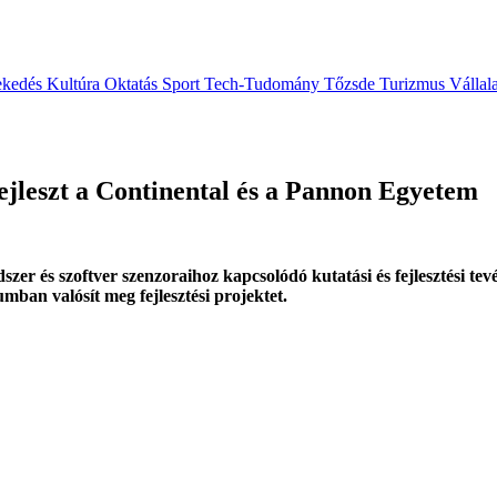
ekedés
Kultúra
Oktatás
Sport
Tech-Tudomány
Tőzsde
Turizmus
Vállal
ejleszt a Continental és a Pannon Egyetem
r és szoftver szenzoraihoz kapcsolódó kutatási és fejlesztési tev
an valósít meg fejlesztési projektet.