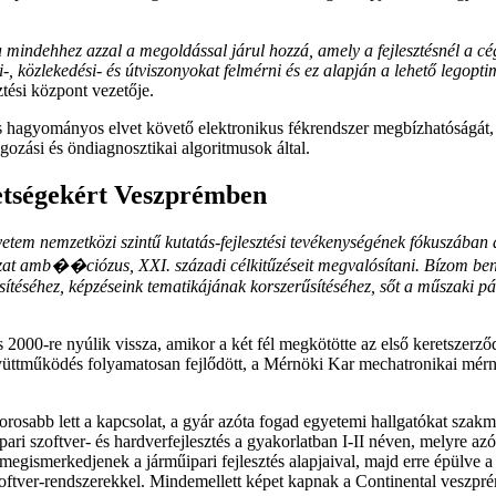
ja mindehhez azzal a megoldással járul hozzá, amely a fejlesztésnél a c
-, közlekedési- és útviszonyokat felmérni és ez alapján a lehető legopti
ztési központ vezetője.
 és hagyományos elvet követő elektronikus fékrendszer megbízhatóságát
lgozási és öndiagnosztikai algoritmusok által.
etségekért Veszprémben
em nemzetközi szintű kutatás-fejlesztési tevékenységének fókuszában ál
lyázat amb��ciózus, XXI. századi célkitűzéseit megvalósítani. Bízom b
ítéséhez, képzéseink tematikájának korszerűsítéséhez, sőt a műszaki pál
000-re nyúlik vissza, amikor a két fél megkötötte az első keretszerz
yüttműködés folyamatosan fejlődött, a Mérnöki Kar mechatronikai mérn
osabb lett a kapcsolat, a gyár azóta fogad egyetemi hallgatókat szakma
ipari szoftver- és hardverfejlesztés a gyakorlatban I-II néven, melyre az
k megismerkedjenek a járműipari fejlesztés alapjaival, majd erre épülve
ftver-rendszerekkel. Mindemellett képet kapnak a Continental veszprémi 