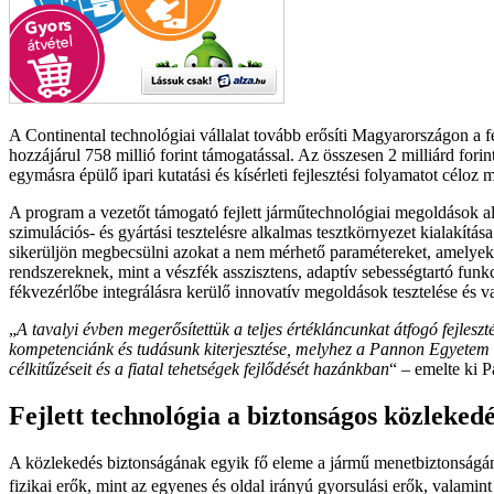
A Continental technológiai vállalat tovább erősíti Magyarországon a 
hozzájárul 758 millió forint támogatással. Az összesen 2 milliárd for
egymásra épülő ipari kutatási és kísérleti fejlesztési folyamatot céloz 
A program a vezetőt támogató fejlett járműtechnológiai megoldások alap
szimulációs- és gyártási tesztelésre alkalmas tesztkörnyezet kialakítás
sikerüljön megbecsülni azokat a nem mérhető paramétereket, amelyek 
rendszereknek, mint a vészfék asszisztens, adaptív sebességtartó funkc
fékvezérlőbe integrálásra kerülő innovatív megoldások tesztelése és va
„
A tavalyi évben megerősítettük a teljes értékláncunkat átfogó fejles
kompetenciánk és tudásunk kiterjesztése, melyhez a Pannon Egyetem e
célkitűzéseit és a fiatal tehetségek fejlődését hazánkban
“ – emelte ki 
Fejlett technológia a biztonságos közleked
A közlekedés biztonságának egyik fő eleme a jármű menetbiztonságának
fizikai erők, mint az egyenes és oldal irányú gyorsulási erők, vala