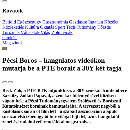
Rovatok
Belföld
Egészségügy
Gasztronómia
Gazdaság
Ingatlan
Közélet
Közlekedés
Kultúra
Oktatás
Sport
Tech-Tudomány
Tőzsde
Turizmus
Vállalatok
Világ
Zöld témák
Címkék
Magazinok
Pécsi Boros – hangulatos videókon
mutatja be a PTE borait a 30Y két tagja
Beck Zoli, a PTE BTK adjunktusa, a 30Y zenekar frontembere
Sárközy Zoltán Papával, a zenekar billentyűsével közösen
vágott bele a Pécsi Tudományegyetem Szőlészeti és Borászati
Kutatóintézet borainak bemutatásába. A tervezett négyből a
kóstolások során öt film lett - a szabad asszociáción alapuló
sorozat első ízben így öt bor világát fejti fel, azok hangulatát
zenei és irodalmi referenciákkal megrajzolva.