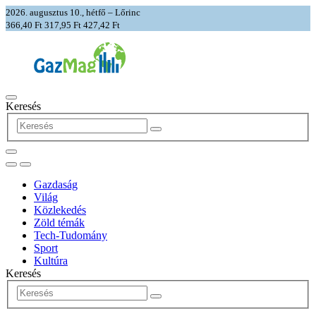
2026. augusztus 10., hétfő – Lőrinc
366,40 Ft
317,95 Ft
427,42 Ft
Keresés
Gazdaság
Világ
Közlekedés
Zöld témák
Tech-Tudomány
Sport
Kultúra
Keresés