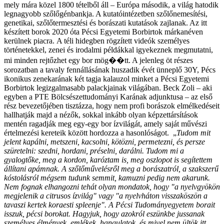
mely mára közel 1800 tételből áll – Európa második, a világ hatodik
legnagyobb szőlőgénbankja. A kutatóintézetben szőlőnemesítési,
genetikai, szőlőtermesztési és borászati kutatások zajlanak. Az itt
készített borok 2020 óta Pécsi Egyetemi Borbirtok márkanéven
kerülnek piacra.
A téli hidegben rögzített videók személyes
történetekkel, zenei és irodalmi példákkal igyekeznek megmutatni,
mi minden rejtőzhet egy bor mög��tt. A jelenleg öt részes
sorozatban a tavaly fennállásának huszadik évét ünneplő 30Y, Pécs
ikonikus zenekarának két tagja kalauzol minket a Pécsi Egyetemi
Borbirtok legizgalmasabb palackjainak világában. Beck Zoli – aki
egyben a PTE Bölcsészettudományi Karának adjunktusa – az első
rész bevezetőjében tisztázza, hogy nem profi borászok elmélkedéseit
hallhatják majd a nézők, sokkal inkább olyan képzettársítások
mentén ragadják meg egy-egy bor ízvilágát, amely saját művészi
értelmezési kereteik között hordozza a hasonlóságot.
„
Tudom mit
jelent kapálni, metszeni, kacsolni, kötözni, permetezni, és persze
szüretelni: szedni, hordani, préselni, darálni. Tudom mi a
gyalogtőke, meg a kordon, karóztam is, meg oszlopot is segítettem
állítani apámnak. A szőlőművelésről meg a borászatról, a szakszerű
kóstolásról mégsem tudunk semmit, kamuzni pedig nem akarunk.
Nem fognak elhangozni tehát olyan mondatok, hogy "a nyelvgyökön
megjelenik a citrusos ízvilág" vagy "a nyelvháton visszaköszön a
tavaszi kertek koraesti spleenje". A Pécsi Tudományegyetem borait
isszuk, pécsi borokat. Hagyjuk, hogy azokról eszünkbe jussanak
személyes élmények, emlékek, hangulatok, és mivel nem ültök itt