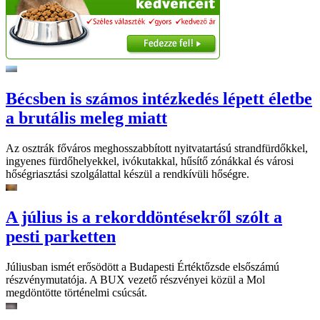
Bécsben is számos intézkedés lépett életbe
a brutális meleg miatt
Az osztrák főváros meghosszabbított nyitvatartású strandfürdőkkel,
ingyenes fürdőhelyekkel, ivókutakkal, hűsítő zónákkal és városi
hőségriasztási szolgálattal készül a rendkívüli hőségre.
A július is a rekorddöntésekről szólt a
pesti parketten
Júliusban ismét erősödött a Budapesti Értéktőzsde elsőszámú
részvénymutatója. A BUX vezető részvényei közül a Mol
megdöntötte történelmi csúcsát.