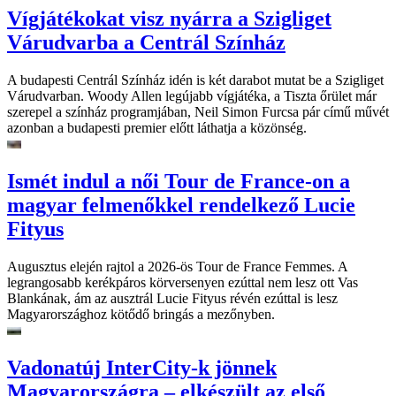
Vígjátékokat visz nyárra a Szigliget
Várudvarba a Centrál Színház
A budapesti Centrál Színház idén is két darabot mutat be a Szigliget
Várudvarban. Woody Allen legújabb vígjátéka, a Tiszta őrület már
szerepel a színház programjában, Neil Simon Furcsa pár című művét
azonban a budapesti premier előtt láthatja a közönség.
Ismét indul a női Tour de France-on a
magyar felmenőkkel rendelkező Lucie
Fityus
Augusztus elején rajtol a 2026-ös Tour de France Femmes. A
legrangosabb kerékpáros körversenyen ezúttal nem lesz ott Vas
Blankának, ám az ausztrál Lucie Fityus révén ezúttal is lesz
Magyarországhoz kötődő bringás a mezőnyben.
Vadonatúj InterCity-k jönnek
Magyarországra – elkészült az első