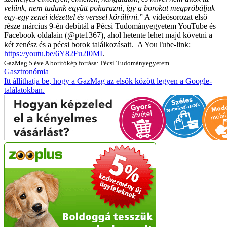
velünk, nem tudunk együtt poharazni, így a borokat megpróbáljuk
egy-egy zenei idézettel és verssel körülírni.
”
A videósorozat első
része március 9-én debütál a Pécsi Tudományegyetem YouTube és
Facebook oldalain (@pte1367), ahol hetente lehet majd követni a
két zenész és a pécsi borok találkozásait.
A YouTube-link:
https://youtu.be/6Y82Fu2I0MI
.
GazMag
5 éve
A borítókép forrása: Pécsi Tudományegyetem
Gasztronómia
Itt állíthatja be, hogy a GazMag az elsők között legyen a Google-
találatokban.