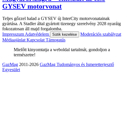
GYSEV motorvonat
Teljes gőzzel halad a GYSEV új InterCity motorvonatainak
gyártása. A Stadler által gyártott tizenegy szerelvény 2028 nyaráig
fokozatosan áll majd forgalomba.
Impresszum
Adatvédelem
Moderációs szabályzat
Sütik kezelése
Médiaajánlat
Kapcsolat
Támogatás
Mielőtt kinyomtatja a weboldal tartalmát, gondoljon a
természetre!
GazMag
2011-2026
GazMag Tudományos és Ismeretterjesztő
Egyesület