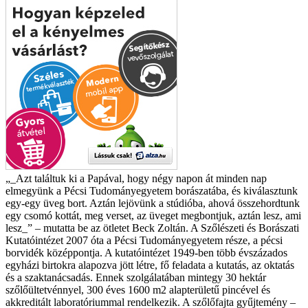
„_Azt találtuk ki a Papával, hogy négy napon át minden nap
elmegyünk a Pécsi Tudományegyetem borászatába, és kiválasztunk
egy-egy üveg bort. Aztán lejövünk a stúdióba, ahová összehordtunk
egy csomó kottát, meg verset, az üveget megbontjuk, aztán lesz, ami
lesz_” – mutatta be az ötletet Beck Zoltán. A Szőlészeti és Borászati
Kutatóintézet 2007 óta a Pécsi Tudományegyetem része, a pécsi
borvidék középpontja. A kutatóintézet 1949-ben több évszázados
egyházi birtokra alapozva jött létre, fő feladata a kutatás, az oktatás
és a szaktanácsadás. Ennek szolgálatában mintegy 30 hektár
szőlőültetvénnyel, 300 éves 1600 m2 alapterületű pincével és
akkreditált laboratóriummal rendelkezik. A szőlőfajta gyűjtemény –