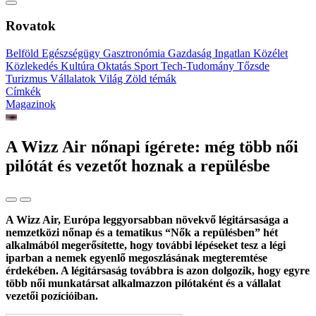
Rovatok
Belföld
Egészségügy
Gasztronómia
Gazdaság
Ingatlan
Közélet
Közlekedés
Kultúra
Oktatás
Sport
Tech-Tudomány
Tőzsde
Turizmus
Vállalatok
Világ
Zöld témák
Címkék
Magazinok
A Wizz Air nőnapi ígérete: még több női
pilótát és vezetőt hoznak a repülésbe
A Wizz Air, Európa leggyorsabban növekvő légitársasága a
nemzetközi nőnap és a tematikus “Nők a repülésben” hét
alkalmából megerősítette, hogy további lépéseket tesz a légi
iparban a nemek egyenlő megoszlásának megteremtése
érdekében. A légitársaság továbbra is azon dolgozik, hogy egyre
több női munkatársat alkalmazzon pilótaként és a vállalat
vezetői pozícióiban.