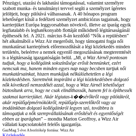
Pénzügyi, utazási és lakhatási támogatással, valamint személyre
szabott munka- és tanulmányi tervvel segíti a személyzet ígéretes
jelöltjeit, hogy pilótává válhassanak.
A 40 hónapos program
lehetőséget kínál a fedélzeti személyzet ambiciózus tagjainak, hogy
karrierjüket Európa leggyorsabban növekvő, illetve az iparág egyik
legfiatalabb és leghatékonyabb flottáját működtető légitársaságánál
építhessék fel.
A 2021. március 8-án kezdődő “Nők a repülésben”
hét alkalmából a Wizz Air megerősíti, hogy támogatni fogja női
munkatársai karrierjének előremozdítását a légi közlekedés minden
területén, beleértve a nemek egyenlő megoszlásának megteremtését
is a légitársaság igazgatóságán belül.
„
Mi, a Wizz Airnél pontosan
tudjuk, hogy a kollégáink sokszínűsége erősít bennünket, ezért
nemcsak ma, hanem minden egyes nap nagy becsben tartjuk női
munkatársainkat, hiszen munkájuk nélkülözhetetlen a légi
közlekedésben. Szeretnénk inspirálni a légi közlekedésben dolgozó
nők következő nemzedékét azzal, hogy a Wizz Airnél lehetőséget
biztosítunk arra, hogy ne csak elindíthassák, hanem fel is építhessék
szakmai karrierjüket. Akár légiutas-k��sérőkről vagy pilótákról,
akár repülőgépmérnökökről, repülőgép-szerelőkről vagy az
irodáinkban dolgozó kollégáinkról legyen szó, továbbra is
támogatjuk a nők szerepvállalásának erősítését és egyenlőségét
ebben az iparágban
” – mondta Marion Geoffroy, a Wizz Air
vállalati kapcsolatokért felelős igazgatója.
GazMag
5 éve
A borítókép forrása: Wizz Air
Közlekedés