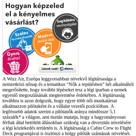
A Wizz Air, Európa leggyorsabban növekvő légitársasága a
nemzetközi nőnap és a tematikus “Nők a repülésben” hét alkalmából
megerősítette, hogy további lépéseket tesz a légi iparban a nemek
egyenlő megoszlásának megteremtése érdekében. A légitársaság
továbbra is azon dolgozik, hogy egyre több női munkatársat
alkalmazzon pilótaként és a vállalat vezetői pozícióiban.
A
legfrissebb adatok szerint a pilótanők aránya mindössze 5,1
százalék* a világon, ami tisztán mutatja, hogy a hagyományosan
férfiak által betöltött állásokban szükség van a diverzitás növelésére
a légi közlekedés területén is. A légitársaság a Cabin Crew to Flight
Deck programjával is ösztönzi a hölgy pilóták számának növelését.