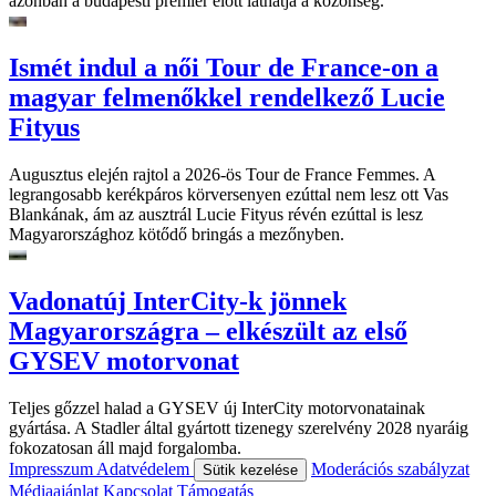
azonban a budapesti premier előtt láthatja a közönség.
Ismét indul a női Tour de France-on a
magyar felmenőkkel rendelkező Lucie
Fityus
Augusztus elején rajtol a 2026-ös Tour de France Femmes. A
legrangosabb kerékpáros körversenyen ezúttal nem lesz ott Vas
Blankának, ám az ausztrál Lucie Fityus révén ezúttal is lesz
Magyarországhoz kötődő bringás a mezőnyben.
Vadonatúj InterCity-k jönnek
Magyarországra – elkészült az első
GYSEV motorvonat
Teljes gőzzel halad a GYSEV új InterCity motorvonatainak
gyártása. A Stadler által gyártott tizenegy szerelvény 2028 nyaráig
fokozatosan áll majd forgalomba.
Impresszum
Adatvédelem
Moderációs szabályzat
Sütik kezelése
Médiaajánlat
Kapcsolat
Támogatás