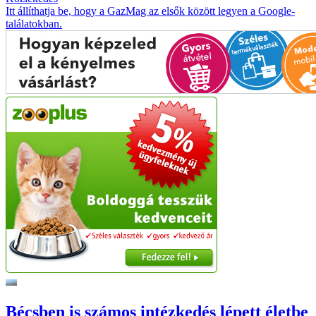
Itt állíthatja be, hogy a GazMag az elsők között legyen a Google-
találatokban.
Bécsben is számos intézkedés lépett életbe