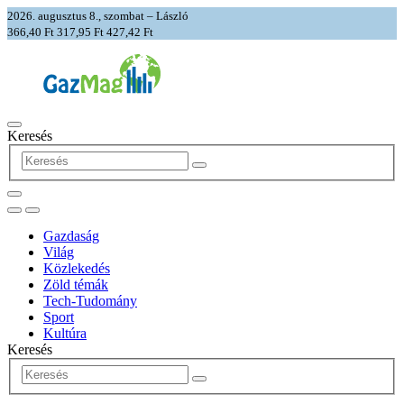
2026. augusztus 8., szombat – László
366,40 Ft
317,95 Ft
427,42 Ft
Keresés
Gazdaság
Világ
Közlekedés
Zöld témák
Tech-Tudomány
Sport
Kultúra
Keresés