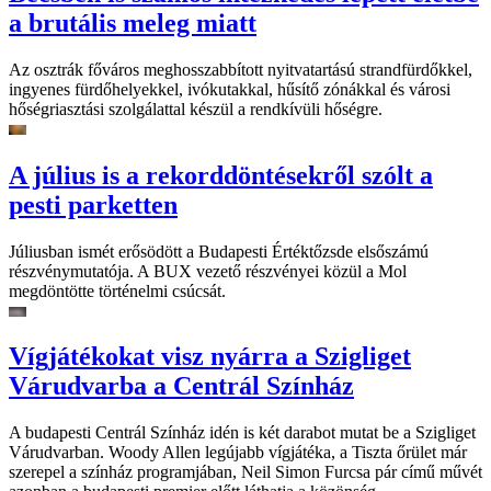
a brutális meleg miatt
Az osztrák főváros meghosszabbított nyitvatartású strandfürdőkkel,
ingyenes fürdőhelyekkel, ivókutakkal, hűsítő zónákkal és városi
hőségriasztási szolgálattal készül a rendkívüli hőségre.
A július is a rekorddöntésekről szólt a
pesti parketten
Júliusban ismét erősödött a Budapesti Értéktőzsde elsőszámú
részvénymutatója. A BUX vezető részvényei közül a Mol
megdöntötte történelmi csúcsát.
Vígjátékokat visz nyárra a Szigliget
Várudvarba a Centrál Színház
A budapesti Centrál Színház idén is két darabot mutat be a Szigliget
Várudvarban. Woody Allen legújabb vígjátéka, a Tiszta őrület már
szerepel a színház programjában, Neil Simon Furcsa pár című művét