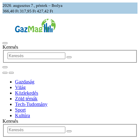
2026. augusztus 7., péntek – Ibolya
366,40 Ft
317,95 Ft
427,42 Ft
Keresés
Gazdaság
Világ
Közlekedés
Zöld témák
Tech-Tudomány
Sport
Kultúra
Keresés