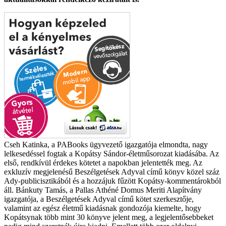
Cseh Katinka, a PABooks ügyvezető igazgatója elmondta, nagy
lelkesedéssel fogtak a Kopátsy Sándor-életműsorozat kiadásába. Az
első, rendkívül érdekes kötetet a napokban jelentették meg. Az
exkluzív megjelenésű Beszélgetések Adyval című könyv közel száz
Ady-publicisztikából és a hozzájuk fűzött Kopátsy-kommentárokból
áll.
Bánkuty Tamás, a Pallas Athéné Domus Meriti Alapítvány
igazgatója, a Beszélgetések Adyval című kötet szerkesztője,
valamint az egész életmű kiadásnak gondozója kiemelte, hogy
Kopátsynak több mint 30 könyve jelent meg, a legjelentősebbeket