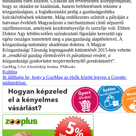
túlhatalma ellen küzdött. Gyakran állt érveléseinek középpontjában,
hogy az oktatást ne kiadásnak, hanem befektetésnek tekintse a
közgazdaságtan, a foglalkoztatást pedig a gazdaságpolitika
kulcskérdésének tekintette.
Máig emlékezetes színfolt a pályáján a
hatvanas évekbeli Magyarázom a mechanizmust című népszerű
rajzfilmsorozat, amelynek kezdeményezője és szerzője volt. Ebben
Doktor Agy lebilincselően szórakoztató figuráján keresztül egy
egész országot ismertetett meg a piacgazdaság alaptételeivel.
A
közgazdaság-tudomány akadémiai doktora. A Magyar
Közgazdasági Társaság legmagasabb kitüntetését 2015-ben vehette
át „
rendkívül gazdag életművéért és páratlanul eredeti, a
közgazdasági gyakorlatot megtermékenyítő gondolataiért
”.
GazMag
5 éve
A borítókép forrása: PABooks
Kultúra
Itt állíthatja be, hogy a GazMag az elsők között legyen a Google-
találatokban.