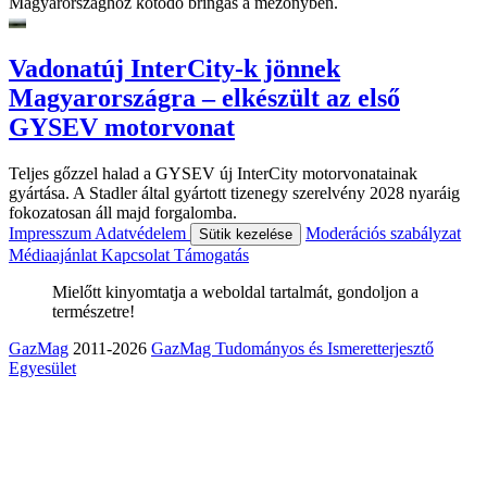
Magyarországhoz kötődő bringás a mezőnyben.
Vadonatúj InterCity-k jönnek
Magyarországra – elkészült az első
GYSEV motorvonat
Teljes gőzzel halad a GYSEV új InterCity motorvonatainak
gyártása. A Stadler által gyártott tizenegy szerelvény 2028 nyaráig
fokozatosan áll majd forgalomba.
Impresszum
Adatvédelem
Moderációs szabályzat
Sütik kezelése
Médiaajánlat
Kapcsolat
Támogatás
Mielőtt kinyomtatja a weboldal tartalmát, gondoljon a
természetre!
GazMag
2011-2026
GazMag Tudományos és Ismeretterjesztő
Egyesület