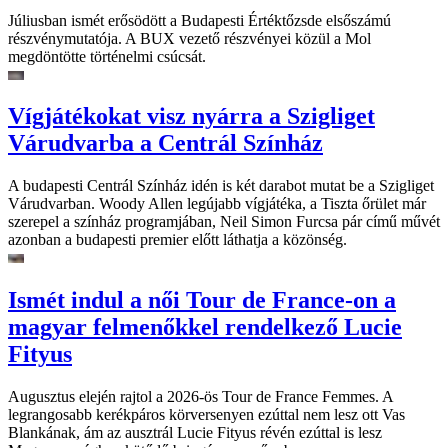
Júliusban ismét erősödött a Budapesti Értéktőzsde elsőszámú
részvénymutatója. A BUX vezető részvényei közül a Mol
megdöntötte történelmi csúcsát.
Vígjátékokat visz nyárra a Szigliget
Várudvarba a Centrál Színház
A budapesti Centrál Színház idén is két darabot mutat be a Szigliget
Várudvarban. Woody Allen legújabb vígjátéka, a Tiszta őrület már
szerepel a színház programjában, Neil Simon Furcsa pár című művét
azonban a budapesti premier előtt láthatja a közönség.
Ismét indul a női Tour de France-on a
magyar felmenőkkel rendelkező Lucie
Fityus
Augusztus elején rajtol a 2026-ös Tour de France Femmes. A
legrangosabb kerékpáros körversenyen ezúttal nem lesz ott Vas
Blankának, ám az ausztrál Lucie Fityus révén ezúttal is lesz