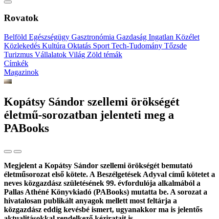
Rovatok
Belföld
Egészségügy
Gasztronómia
Gazdaság
Ingatlan
Közélet
Közlekedés
Kultúra
Oktatás
Sport
Tech-Tudomány
Tőzsde
Turizmus
Vállalatok
Világ
Zöld témák
Címkék
Magazinok
Kopátsy Sándor szellemi örökségét
életmű-sorozatban jelenteti meg a
PABooks
Megjelent a Kopátsy Sándor szellemi örökségét bemutató
életműsorozat első kötete. A Beszélgetések Adyval című kötetet a
neves közgazdász születésének 99. évfordulója alkalmából a
Pallas Athéné Könyvkiadó (PABooks) mutatta be. A sorozat a
hivatalosan publikált anyagok mellett most feltárja a
közgazdász eddig kevésbé ismert, ugyanakkor ma is jelentős
aktualitásokkal rendelkező kéziratait is.