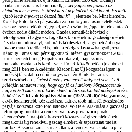
pedig mind szeretnék újra kiadni. Emellett több ezer oldalnyi
kiadatlan kézirata is fennmaradt, „
...lenyűgözően gazdag az
életműnek ez a része is. Most kezdtük felmérni, áttekinteni. Ezekből
újabb kiadványokat is összeállítunk
” – jelentette be.
Mint kiemelte,
Kopátsy különböző pályaszakaszaiban folyamatosan keletkeztek
ezek az írások, előbb írógéppel, aztán számítógéppel írt, élete utolsó
évében pedig diktált módon. Gazdag tematikát képvisel a
feldolgozandó hagyaték: foglalkozik történelmi, gazdaságtörténeti,
társadalomtudományi, kulturális kérdésekkel, vagy például olyan
jövőbe mutató területtel is, mint a zöldgazdaság – hangsúlyozta
Bánkuty Tamás, aki pénzügykutató-intézeti gyakornokként 2008-
ban ismerkedett meg Kopátsy munkáival, majd szoros
munkakapcsolatba is került vele. Ennek köszönhetően jelenhetett
meg 2011-ben az Akadémiai Kiadónál az Új közgazdaságtan: a
minőség társadalma című könyv, szintén Bánkuty Tamás
szerkesztésében. „
Óriási élmény volt együtt dolgozni vele. Az ő
példáján tanultam meg, hogy egy jó és hatékony közgazdásznak
nagyon kell ismernie a történelmet, a társadalomtudományokat és a
kultúrát is.
”
Ki volt Kopátsy Sándor (1922–2020)?
Magyarország
egyik legismertebb közgazdásza, akinek több mint fél évszázados
pályája korszakalkotó fordulatokkal volt tele. Alakulása a gazdasági
reformprogramoktól a rendszerváltozás privatizációjának
ellenőrzésén át napjaink korszerű közgazdasági szemléletének
megalkotásáig rendkívül gazdag elméleti és tapasztalati tudást
hordoz. A szocializmusban az állam, a rendszerváltás után a piac