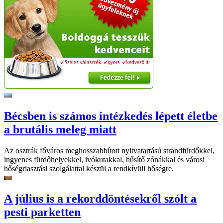
Bécsben is számos intézkedés lépett életbe
a brutális meleg miatt
Az osztrák főváros meghosszabbított nyitvatartású strandfürdőkkel,
ingyenes fürdőhelyekkel, ivókutakkal, hűsítő zónákkal és városi
hőségriasztási szolgálattal készül a rendkívüli hőségre.
A július is a rekorddöntésekről szólt a
pesti parketten