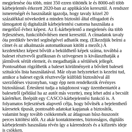
megjelenése óta több, mint 350 ezren töltötték le és 8000-nél több
kárbejelentés érkezett 2020-ban az applikáción keresztül. A rendszer
ismeretségét és használatát igazolja, hogy tavaly közel 20
százalékkal növekedett a minden biztosító által elfogadott és
támogatott új digitalizált kárbejelentési csatorna használata a
megelőző évhez képest.
Az E-kárbejelentő a megjelenés óta több
fejlesztésen, funkcióbővítésen ment keresztül. A címadatok tavaly
óta prediktív bevitel segítségével adhatók meg. (Elkezdjük beírni a
címet és az alkalmazás automatikusan kitölti a mezőt.) A
kezdetekhez képest bővült a beküldhető képek száma, továbbá a
baleset résztvevői grafikusan és szövegesen is kiválaszthatják a
járművek sérült elemeit, és megadhatják a sérülések jellegét.
Pontosabban rögzíthetik a baleset körülményeit a bővített baleseti
szituációs lista használatával. Már olyan helyzeteket is kezelni tud,
amikor a baleset egyik résztvevője külföldi biztosítóval áll
szerződéses viszonyban, vagy épp nem rendelkezik érvényes
biztosítással. Értesíteni tudja a tulajdonost vagy üzembentartót a
balesetről (például ha az autót más vezette), meg lehet adni a becsült
kárértéket. Beépült egy CASCO-kárbejelentési funkció is.
A
folyamatos fejlesztések alapvető célja, hogy bővítsék a bejelenthető
káresetek típusát, pontosabb adatokat kapjanak a biztosítók,
valamint hogy tovább csökkentsék az átlagosan húsz-huszonöt
perces kitöltési időt. Az akár kontaktmentes, biztonságos, digitális
kárbejelentés használata révén így a kárrendezés és a kifizetés ideje
is csökken.