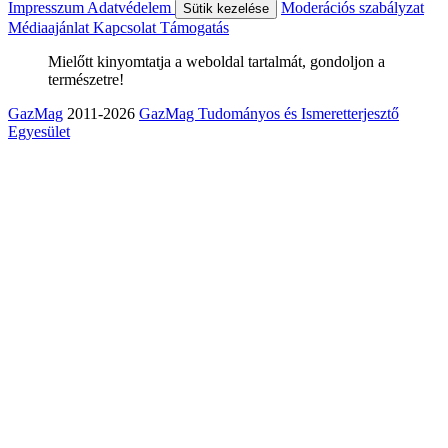
Impresszum
Adatvédelem
Moderációs szabályzat
Sütik kezelése
Médiaajánlat
Kapcsolat
Támogatás
Mielőtt kinyomtatja a weboldal tartalmát, gondoljon a
természetre!
GazMag
2011-2026
GazMag Tudományos és Ismeretterjesztő
Egyesület