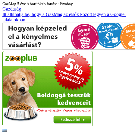
GazMag
5 éve
A borítókép forrása: Pixabay
Gazdaság
Itt állíthatja be, hogy a GazMag az elsők között legyen a Google-
találatokban.