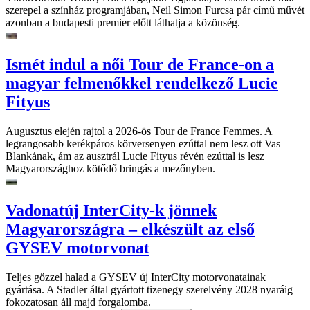
szerepel a színház programjában, Neil Simon Furcsa pár című művét
azonban a budapesti premier előtt láthatja a közönség.
Ismét indul a női Tour de France-on a
magyar felmenőkkel rendelkező Lucie
Fityus
Augusztus elején rajtol a 2026-ös Tour de France Femmes. A
legrangosabb kerékpáros körversenyen ezúttal nem lesz ott Vas
Blankának, ám az ausztrál Lucie Fityus révén ezúttal is lesz
Magyarországhoz kötődő bringás a mezőnyben.
Vadonatúj InterCity-k jönnek
Magyarországra – elkészült az első
GYSEV motorvonat
Teljes gőzzel halad a GYSEV új InterCity motorvonatainak
gyártása. A Stadler által gyártott tizenegy szerelvény 2028 nyaráig
fokozatosan áll majd forgalomba.