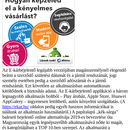
Az E-kárbejelentő legújabb verziójában magánszemélynél elegendő
beírni a szerződő születési dátumát és a jármű rendszámát, jogi
személy esetében pedig a szerződő adószámát és a jármű
rendszámát. Ezt követően az alkalmazásban automatikusan
kitöltődnek a biztosítás adatai.
Az E-kárbejelentő applikáció a három
legnagyobb alkalmazás boltból – Play áruház, Apple Store, Huawei
AppGalery – ingyenesen letölthető, autós kényelmi szolgáltatás. (A
https://ekar.hu/
oldalon pedig egyéb hasznos információkat is
találunk az alkalmazás használatáról.) A papíralapú „kék-sárga”
baleseti bejelentő online alternatívája 2019-es bevezetése óta
Magyarország egyik legnépszerűbb alkalmazásává nőtte ki magát,
és kategóriájában a TOP 10-ben szerepel. Az alkalmazást a