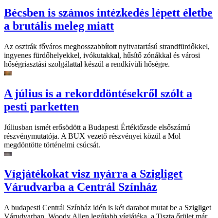
Bécsben is számos intézkedés lépett életbe
a brutális meleg miatt
Az osztrák főváros meghosszabbított nyitvatartású strandfürdőkkel,
ingyenes fürdőhelyekkel, ivókutakkal, hűsítő zónákkal és városi
hőségriasztási szolgálattal készül a rendkívüli hőségre.
A július is a rekorddöntésekről szólt a
pesti parketten
Júliusban ismét erősödött a Budapesti Értéktőzsde elsőszámú
részvénymutatója. A BUX vezető részvényei közül a Mol
megdöntötte történelmi csúcsát.
Vígjátékokat visz nyárra a Szigliget
Várudvarba a Centrál Színház
A budapesti Centrál Színház idén is két darabot mutat be a Szigliget
Várudvarban. Woody Allen legújabb vígjátéka, a Tiszta őrület már