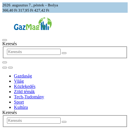
2026. augusztus 7., péntek – Ibolya
366,40 Ft
317,95 Ft
427,42 Ft
Keresés
Gazdaság
Világ
Közlekedés
Zöld témák
Tech-Tudomány
Sport
Kultúra
Keresés