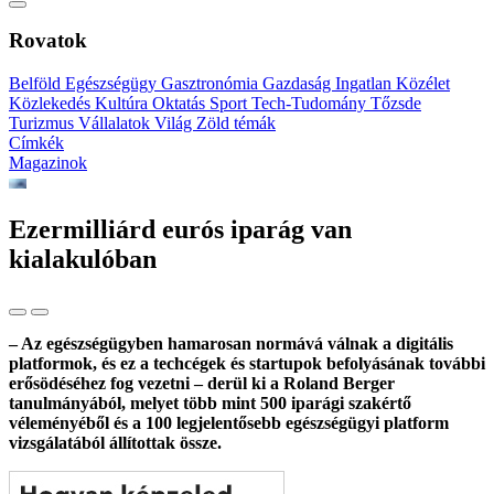
Rovatok
Belföld
Egészségügy
Gasztronómia
Gazdaság
Ingatlan
Közélet
Közlekedés
Kultúra
Oktatás
Sport
Tech-Tudomány
Tőzsde
Turizmus
Vállalatok
Világ
Zöld témák
Címkék
Magazinok
Ezermilliárd eurós iparág van
kialakulóban
– Az egészségügyben hamarosan normává válnak a digitális
platformok, és ez a techcégek és startupok befolyásának további
erősödéséhez fog vezetni – derül ki a Roland Berger
tanulmányából, melyet több mint 500 iparági szakértő
véleményéből és a 100 legjelentősebb egészségügyi platform
vizsgálatából állítottak össze.