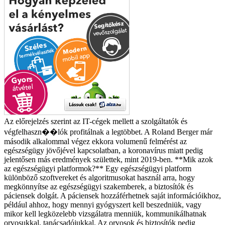
Az előrejelzés szerint az IT-cégek mellett a szolgáltatók és
végfelhaszn��lók profitálnak a legtöbbet. A Roland Berger már
második alkalommal végez ekkora volumenű felmérést az
egészségügy jövőjével kapcsolatban, a koronavírus miatt pedig
jelentősen más eredmények születtek, mint 2019-ben. **Mik azok
az egészségügyi platformok?** Egy egészségügyi platform
különböző szoftvereket és algoritmusokat használ arra, hogy
megkönnyítse az egészségügyi szakemberek, a biztosítók és
páciensek dolgát. A páciensek hozzáférhetnek saját információikhoz,
például ahhoz, hogy mennyi gyógyszert kell beszedniük, vagy
mikor kell legközelebb vizsgálatra menniük, kommunikálhatnak
orvosukkal, tanácsadójukkal. Az orvosok és biztosítók pedig