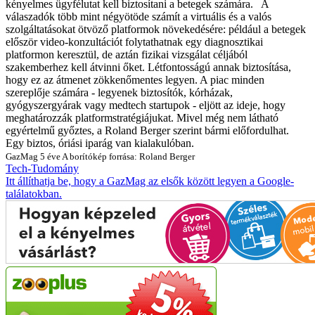
kényelmes ügyfélutat kell biztosítani a betegek számára.
A
válaszadók több mint négyötöde számít a virtuális és a valós
szolgáltatásokat ötvöző platformok növekedésére: például a betegek
először video-konzultációt folytathatnak egy diagnosztikai
platformon keresztül, de aztán fizikai vizsgálat céljából
szakemberhez kell átvinni őket. Létfontosságú annak biztosítása,
hogy ez az átmenet zökkenőmentes legyen. A piac minden
szereplője számára - legyenek biztosítók, kórházak,
gyógyszergyárak vagy medtech startupok - eljött az ideje, hogy
meghatározzák platformstratégiájukat. Mivel még nem látható
egyértelmű győztes, a Roland Berger szerint bármi előfordulhat.
Egy biztos, óriási iparág van kialakulóban.
GazMag
5 éve
A borítókép forrása: Roland Berger
Tech-Tudomány
Itt állíthatja be, hogy a GazMag az elsők között legyen a Google-
találatokban.