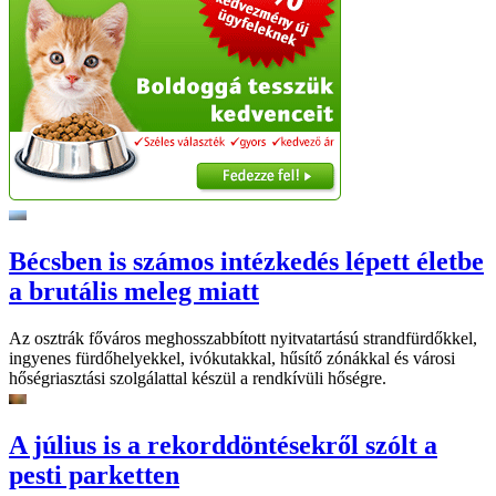
Bécsben is számos intézkedés lépett életbe
a brutális meleg miatt
Az osztrák főváros meghosszabbított nyitvatartású strandfürdőkkel,
ingyenes fürdőhelyekkel, ivókutakkal, hűsítő zónákkal és városi
hőségriasztási szolgálattal készül a rendkívüli hőségre.
A július is a rekorddöntésekről szólt a
pesti parketten