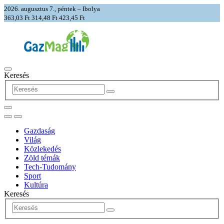
2026. augusztus 7., péntek – Ibolya
363,03 Ft
314,48 Ft
423,45 Ft
Keresés
Gazdaság
Világ
Közlekedés
Zöld témák
Tech-Tudomány
Sport
Kultúra
Keresés