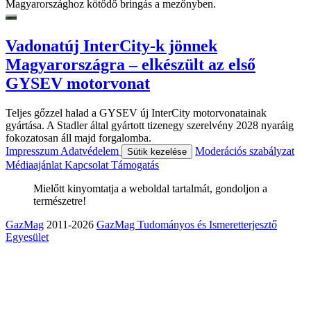
Magyarországhoz kötődő bringás a mezőnyben.
Vadonatúj InterCity-k jönnek
Magyarországra – elkészült az első
GYSEV motorvonat
Teljes gőzzel halad a GYSEV új InterCity motorvonatainak
gyártása. A Stadler által gyártott tizenegy szerelvény 2028 nyaráig
fokozatosan áll majd forgalomba.
Impresszum
Adatvédelem
Moderációs szabályzat
Sütik kezelése
Médiaajánlat
Kapcsolat
Támogatás
Mielőtt kinyomtatja a weboldal tartalmát, gondoljon a
természetre!
GazMag
2011-2026
GazMag Tudományos és Ismeretterjesztő
Egyesület