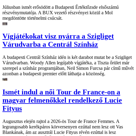
Júliusban ismét erősödött a Budapesti Értéktőzsde elsőszámú
részvénymutatója. A BUX vezető részvényei közül a Mol
megdöntötte történelmi csúcsát.
Vígjátékokat visz nyárra a Szigliget
Várudvarba a Centrál Színház
A budapesti Centrál Színház idén is két darabot mutat be a Szigliget
Várudvarban. Woody Allen legújabb vígjátéka, a Tiszta őrület már
szerepel a színház programjában, Neil Simon Furcsa pár című művét
azonban a budapesti premier előtt láthatja a közönség.
Ismét indul a női Tour de France-on a
magyar felmenőkkel rendelkező Lucie
Fityus
Augusztus elején rajtol a 2026-ös Tour de France Femmes. A
legrangosabb kerékpáros körversenyen ezúttal nem lesz ott Vas
Blankának, ám az ausztrál Lucie Fityus révén ezúttal is lesz