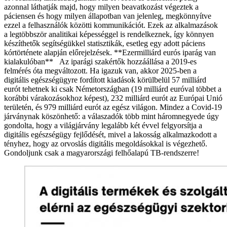
azonnal láthatják majd, hogy milyen beavatkozást végeztek a
páciensen és hogy milyen állapotban van jelenleg, megkönnyítve
ezzel a felhasználók közötti kommunikációt. Ezek az alkalmazások
a legtöbbször analitikai képességgel is rendelkeznek, így könnyen
készíthetők segítségükkel statisztikák, esetleg egy adott páciens
kórtörténete alapján előrejelzések. **Ezermilliárd eurós iparág van
kialakulóban**
Az iparági szakértők hozzáállása a 2019-es
felmérés óta megváltozott. Ha igazuk van, akkor 2025-ben a
digitális egészségügyre fordított kiadások körülbelül 57 milliárd
eurót tehetnek ki csak Németországban (19 milliárd euróval többet a
korábbi várakozásokhoz képest), 232 milliárd eurót az Európai Unió
területén, és 979 milliárd eurót az egész világon. Mindez a Covid-19
járványnak köszönhető: a válaszadók több mint háromnegyede úgy
gondolta, hogy a világjárvány legalább két évvel felgyorsítja a
digitális egészségügy fejlődését, mivel a lakosság alkalmazkodott a
tényhez, hogy az orvoslás digitális megoldásokkal is végezhető.
Gondoljunk csak a magyarországi felhőalapú TB-rendszerre!