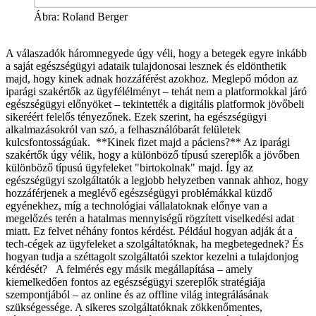
Ábra: Roland Berger
A válaszadók háromnegyede úgy véli, hogy a betegek egyre inkább
a saját egészségügyi adataik tulajdonosai lesznek és eldönthetik
majd, hogy kinek adnak hozzáférést azokhoz. Meglepő módon az
iparági szakértők az ügyfélélményt – tehát nem a platformokkal járó
egészségügyi előnyöket – tekintették a digitális platformok jövőbeli
sikeréért felelős tényezőnek. Ezek szerint, ha egészségügyi
alkalmazásokról van szó, a felhasználóbarát felületek
kulcsfontosságúak.
**Kinek fizet majd a páciens?** Az iparági
szakértők úgy vélik, hogy a különböző típusú szereplők a jövőben
különböző típusú ügyfeleket "birtokolnak" majd. Így az
egészségügyi szolgáltatók a legjobb helyzetben vannak ahhoz, hogy
hozzáférjenek a meglévő egészségügyi problémákkal küzdő
egyénekhez, míg a technológiai vállalatoknak előnye van a
megelőzés terén a hatalmas mennyiségű rögzített viselkedési adat
miatt. Ez felvet néhány fontos kérdést. Például hogyan adják át a
tech-cégek az ügyfeleket a szolgáltatóknak, ha megbetegednek? És
hogyan tudja a széttagolt szolgáltatói szektor kezelni a tulajdonjog
kérdését?
A felmérés egy másik megállapítása – amely
kiemelkedően fontos az egészségügyi szereplők stratégiája
szempontjából – az online és az offline világ integrálásának
szükségessége. A sikeres szolgáltatóknak zökkenőmentes,