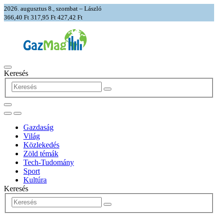
2026. augusztus 8., szombat – László
366,40 Ft
317,95 Ft
427,42 Ft
Keresés
Gazdaság
Világ
Közlekedés
Zöld témák
Tech-Tudomány
Sport
Kultúra
Keresés