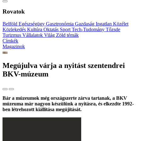
Rovatok
Belföld
Egészségügy
Gasztronómia
Gazdaság
Ingatlan
Közélet
Közlekedés
Kultúra
Oktatás
Sport
Tech-Tudomány
Tőzsde
Turizmus
Vállalatok
Világ
Zöld témák
Címkék
Magazinok
Megújulva várja a nyitást szentendrei
BKV-múzeum
Bár a múzeumok még országszerte zárva tartanak, a BKV
múzeuma már nagyon készülünk a nyitásra, és elkezdte 1992-
ben létrehozott kiállítása megújítását.