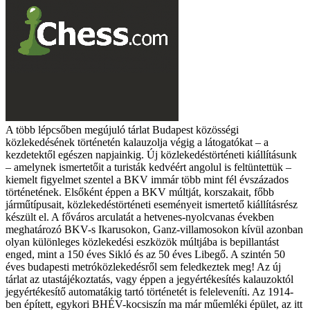
A több lépcsőben megújuló tárlat Budapest közösségi
közlekedésének történetén kalauzolja végig a látogatókat – a
kezdetektől egészen napjainkig. Új közlekedéstörténeti kiállításunk
– amelynek ismertetőit a turisták kedvéért angolul is feltüntettük –
kiemelt figyelmet szentel a BKV immár több mint fél évszázados
történetének.
Elsőként éppen a BKV múltját, korszakait, főbb
járműtípusait, közlekedéstörténeti eseményeit ismertető kiállításrész
készült el. A főváros arculatát a hetvenes-nyolcvanas években
meghatározó BKV-s Ikarusokon, Ganz-villamosokon kívül azonban
olyan különleges közlekedési eszközök múltjába is bepillantást
enged, mint a 150 éves Sikló és az 50 éves Libegő. A szintén 50
éves budapesti metróközlekedésről sem feledkeztek meg! Az új
tárlat az utastájékoztatás, vagy éppen a jegyértékesítés kalauzoktól
jegyértékesítő automatákig tartó történetét is feleleveníti.
Az 1914-
ben épített, egykori BHÉV-kocsiszín ma már műemléki épület, az itt