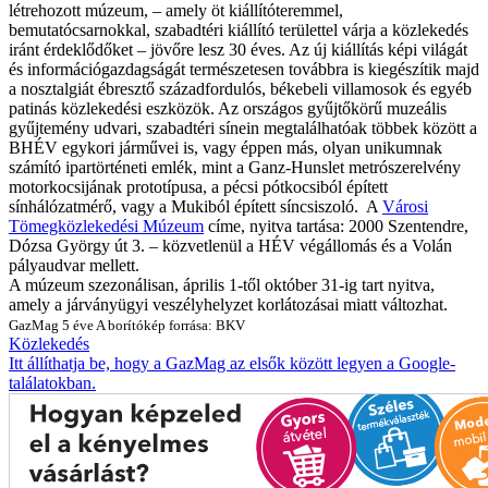
létrehozott múzeum, – amely öt kiállítóteremmel,
bemutatócsarnokkal, szabadtéri kiállító területtel várja a közlekedés
iránt érdeklődőket – jövőre lesz 30 éves. Az új kiállítás képi világát
és információgazdagságát természetesen továbbra is kiegészítik majd
a nosztalgiát ébresztő századfordulós, békebeli villamosok és egyéb
patinás közlekedési eszközök. Az országos gyűjtőkörű muzeális
gyűjtemény udvari, szabadtéri sínein megtalálhatóak többek között a
BHÉV egykori járművei is, vagy éppen más, olyan unikumnak
számító ipartörténeti emlék, mint a Ganz-Hunslet metrószerelvény
motorkocsijának prototípusa, a pécsi pótkocsiból épített
sínhálózatmérő, vagy a Mukiból épített síncsiszoló. A
Városi
Tömegközlekedési Múzeum
címe, nyitva tartása:
2000 Szentendre,
Dózsa György út 3. – közvetlenül a HÉV végállomás és a Volán
pályaudvar mellett.
A múzeum szezonálisan, április 1-től október 31-ig tart nyitva,
amely a járványügyi veszélyhelyzet korlátozásai miatt változhat.
GazMag
5 éve
A borítókép forrása: BKV
Közlekedés
Itt állíthatja be, hogy a GazMag az elsők között legyen a Google-
találatokban.