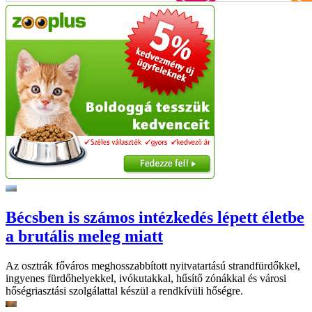
Bécsben is számos intézkedés lépett életbe
a brutális meleg miatt
Az osztrák főváros meghosszabbított nyitvatartású strandfürdőkkel,
ingyenes fürdőhelyekkel, ivókutakkal, hűsítő zónákkal és városi
hőségriasztási szolgálattal készül a rendkívüli hőségre.