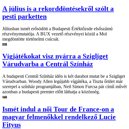
A július is a rekorddöntésekről szólt a
pesti parketten
Júliusban ismét erősödött a Budapesti Értéktőzsde elsőszámú
részvénymutatója. A BUX vezető részvényei közül a Mol
megdöntötte történelmi csúcsát.
Vígjátékokat visz nyárra a Szigliget
Várudvarba a Centrál Színház
A budapesti Centrál Színház idén is két darabot mutat be a Szigliget
Várudvarban. Woody Allen legújabb vígjátéka, a Tiszta őrület már
szerepel a színház programjában, Neil Simon Furcsa pár című művét
azonban a budapesti premier előtt láthatja a közönség.
Ismét indul a női Tour de France-on a
magyar felmenőkkel rendelkező Lucie
Fityus