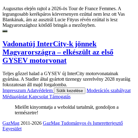
Augusztus elején rajtol a 2026-ös Tour de France Femmes. A
legrangosabb kerékpáros körversenyen ezúttal nem lesz ott Vas
Blankának, ám az ausztrál Lucie Fityus révén ezúttal is lesz
Magyarországhoz kötődő bringás a mezőnyben.
Vadonatúj InterCity-k jönnek
Magyarországra – elkészült az első
GYSEV motorvonat
Teljes gőzzel halad a GYSEV új InterCity motorvonatainak
gyártása. A Stadler által gyártott tizenegy szerelvény 2028 nyaráig
fokozatosan áll majd forgalomba.
Impresszum
Adatvédelem
Moderációs szabályzat
Sütik kezelése
Médiaajánlat
Kapcsolat
Támogatás
Mielőtt kinyomtatja a weboldal tartalmát, gondoljon a
természetre!
GazMag
2011-2026
GazMag Tudományos és Ismeretterjesztő
Egyesület