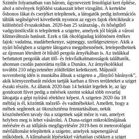
Szintén folyamatban van három, úgynevezett fenológiai kert építése,
ahol a növények fejlődési szakaszait lehet vizsgálni. A kertekbe
őshonos fákat és cserjéket telepítenek, a látogatók pedig információs
táblák segítségével követhetik nyomon az egyes fajok életciklusát a
különböző évszakokban. 2020-ban 25 szárazság-, és hőségtűrő
vadgyümölcsfát is telepítettek a szigetre, amelyek jól bírják a városi
klímaváltozás hatásait. Ezek a fák ökológiailag különösen értékes
fajok: vadalma, madárberkenye, sajmeggy, szelídgesztenye. Akik a
nyári hőségben a szigetre látogatva megpihennének, letelepedhetnek
az újonnan létesített öt hűsítő pergola árnyékában is. Az indákkal
befuttatott pergolák alatt ülő- és fekvőalkalmatosságok találhatók,
ahonnan csodás panoráma nyílik a Dunára. Az árnyékolókkal
további 210 négyzetméter zöldfelület keletkezett.
Májustól
novemberig idén is munkába állnak a szigeten a „fűnyíró bárányok”,
akik környezetbarát módon tartják karban a füves területeket a sziget
északi részén. Az állatok 2020-ban 14 hektárt legeltek le, az így
gondozott füvet pedig a mérések szerint sokkal több rovarfaj
látogatja a gépi nyírású rétekhez képest. A szigeten 2020 óta 18
méhfaj is él, közöttük mézelő- és vadméhekkel. Amellett, hogy a
méhek segítenek az ökoszisztéma fenntartásában, nekik
köszönhetően tavaly óta a szigetnek saját méze is van, amelyet
helyben meg is lehet vásárolni.
A Duna-sziget mikroklímájának
mérésére és az időjárás megfigyelésére 2019-ben öt meteorológiai
mérőállomást telepítettek a szigetre, amelyek napenergiával
működnek. A klímabarát lépésekkel várhatóan csökken a sziget