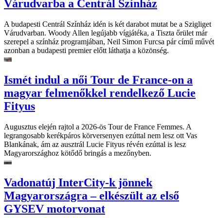
Várudvarba a Centrál Színház
A budapesti Centrál Színház idén is két darabot mutat be a Szigliget
Várudvarban. Woody Allen legújabb vígjátéka, a Tiszta őrület már
szerepel a színház programjában, Neil Simon Furcsa pár című művét
azonban a budapesti premier előtt láthatja a közönség.
Ismét indul a női Tour de France-on a
magyar felmenőkkel rendelkező Lucie
Fityus
Augusztus elején rajtol a 2026-ös Tour de France Femmes. A
legrangosabb kerékpáros körversenyen ezúttal nem lesz ott Vas
Blankának, ám az ausztrál Lucie Fityus révén ezúttal is lesz
Magyarországhoz kötődő bringás a mezőnyben.
Vadonatúj InterCity-k jönnek
Magyarországra – elkészült az első
GYSEV motorvonat