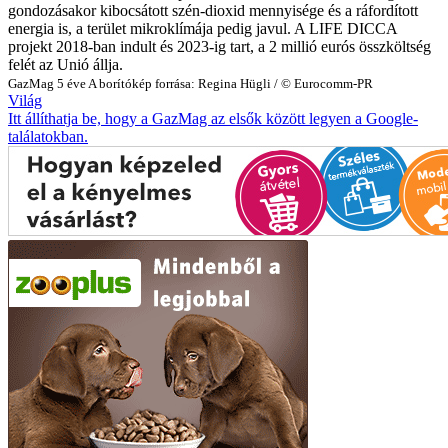
gondozásakor kibocsátott szén-dioxid mennyisége és a ráfordított
energia is, a terület mikroklímája pedig javul. A LIFE DICCA
projekt 2018-ban indult és 2023-ig tart, a 2 millió eurós összköltség
felét az Unió állja.
GazMag
5 éve
A borítókép forrása: Regina Hügli / © Eurocomm-PR
Világ
Itt állíthatja be, hogy a GazMag az elsők között legyen a Google-
találatokban.