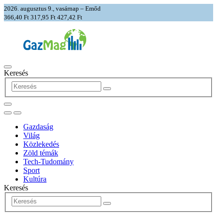
2026. augusztus 9., vasárnap – Emőd
366,40 Ft
317,95 Ft
427,42 Ft
Keresés
Gazdaság
Világ
Közlekedés
Zöld témák
Tech-Tudomány
Sport
Kultúra
Keresés