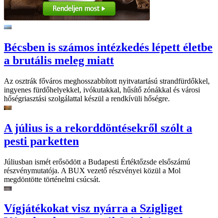
Bécsben is számos intézkedés lépett életbe
a brutális meleg miatt
Az osztrák főváros meghosszabbított nyitvatartású strandfürdőkkel,
ingyenes fürdőhelyekkel, ivókutakkal, hűsítő zónákkal és városi
hőségriasztási szolgálattal készül a rendkívüli hőségre.
A július is a rekorddöntésekről szólt a
pesti parketten
Júliusban ismét erősödött a Budapesti Értéktőzsde elsőszámú
részvénymutatója. A BUX vezető részvényei közül a Mol
megdöntötte történelmi csúcsát.
Vígjátékokat visz nyárra a Szigliget