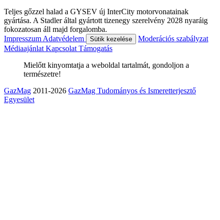
Teljes gőzzel halad a GYSEV új InterCity motorvonatainak
gyártása. A Stadler által gyártott tizenegy szerelvény 2028 nyaráig
fokozatosan áll majd forgalomba.
Impresszum
Adatvédelem
Moderációs szabályzat
Sütik kezelése
Médiaajánlat
Kapcsolat
Támogatás
Mielőtt kinyomtatja a weboldal tartalmát, gondoljon a
természetre!
GazMag
2011-2026
GazMag Tudományos és Ismeretterjesztő
Egyesület