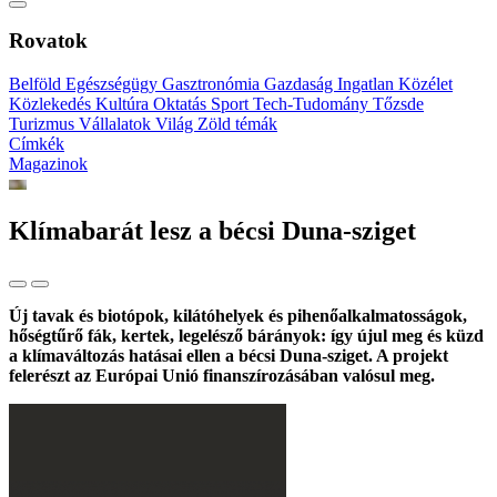
Rovatok
Belföld
Egészségügy
Gasztronómia
Gazdaság
Ingatlan
Közélet
Közlekedés
Kultúra
Oktatás
Sport
Tech-Tudomány
Tőzsde
Turizmus
Vállalatok
Világ
Zöld témák
Címkék
Magazinok
Klímabarát lesz a bécsi Duna-sziget
Új tavak és biotópok, kilátóhelyek és pihenőalkalmatosságok,
hőségtűrő fák, kertek, legelésző bárányok: így újul meg és küzd
a klímaváltozás hatásai ellen a bécsi Duna-sziget. A projekt
felerészt az Európai Unió finanszírozásában valósul meg.