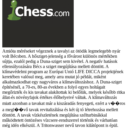
Amióta méréseket végeznek a tavalyi az ötödik legmelegebb nyár
volt Bécsben. A hősziget-jelenség a fővárost különös mértékben
sújtja, ezalól pedig a Duna-sziget sem kivétel. A negatív hatások
ellensúlyozására Bécs a sziget megújítása mellett döntött. A
klímavédelmi program az Európai Unió LIFE DICCA projektjének
keretében valósul meg, amely arra mutat jó példát, miként
alkalmazkodhat egy nagyváros a klímaváltozáshoz.
A Duna-sziget
építésénél, a 70-es, 80-as években a folyó egyes holtágait
megőrizték és kis tavakat alakítottak ki belőlük, melyek később ritka
állat-és növényfajok értékes élőhelyeivé váltak. A klímaváltozás
miatt azonban a tavakat már a kiszáradás fenyegeti, ezért a v��ros
a megl��vő tavak revitalizálása és két új tó létrehozása mellett
döntött. A tavak vízkészletének megújítása szélturbinákkal
működtetett öntözéses vízcsere-rendszerrel történik és várhatóan
még idén elkészül. A Tritonwasser nevű tavon kilátópont is épül.