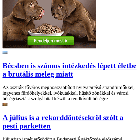
Bécsben is számos intézkedés lépett életbe
a brutális meleg miatt
Az osztrák főváros meghosszabbított nyitvatartású strandfürdőkkel,
ingyenes fürdőhelyekkel, ivókutakkal, hűsítő zónákkal és városi
hőségriasztási szolgálattal készül a rendkívüli hőségre.
A július is a rekorddöntésekről szólt a
pesti parketten
Júliusban ismét erősödött a Budapesti Értéktőzsde elsőszámú