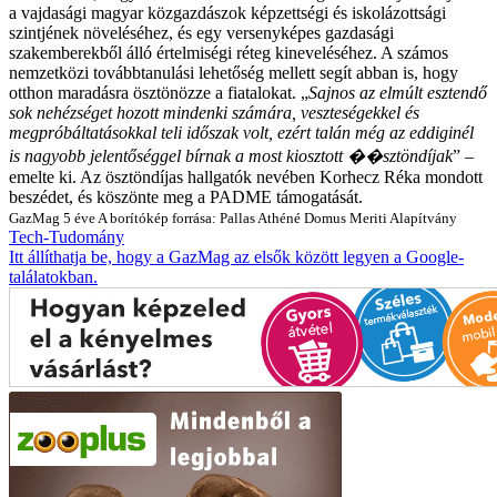
a vajdasági magyar közgazdászok képzettségi és iskolázottsági
szintjének növeléséhez, és egy versenyképes gazdasági
szakemberekből álló értelmiségi réteg kineveléséhez. A számos
nemzetközi továbbtanulási lehetőség mellett segít abban is, hogy
otthon maradásra ösztönözze a fiatalokat. „
Sajnos az elmúlt esztendő
sok nehézséget hozott mindenki számára, veszteségekkel és
megpróbáltatásokkal teli időszak volt, ezért talán még az eddiginél
is nagyobb jelentőséggel bírnak a most kiosztott ��sztöndíjak
” –
emelte ki.
Az ösztöndíjas hallgatók nevében Korhecz Réka mondott
beszédet, és köszönte meg a PADME támogatását.
GazMag
5 éve
A borítókép forrása: Pallas Athéné Domus Meriti Alapítvány
Tech-Tudomány
Itt állíthatja be, hogy a GazMag az elsők között legyen a Google-
találatokban.