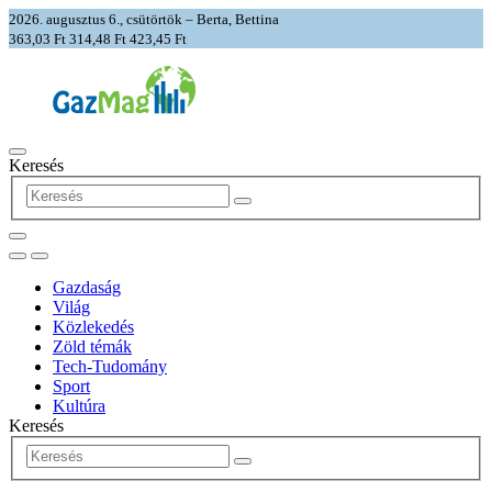
2026. augusztus 6., csütörtök – Berta, Bettina
363,03 Ft
314,48 Ft
423,45 Ft
Keresés
Gazdaság
Világ
Közlekedés
Zöld témák
Tech-Tudomány
Sport
Kultúra
Keresés