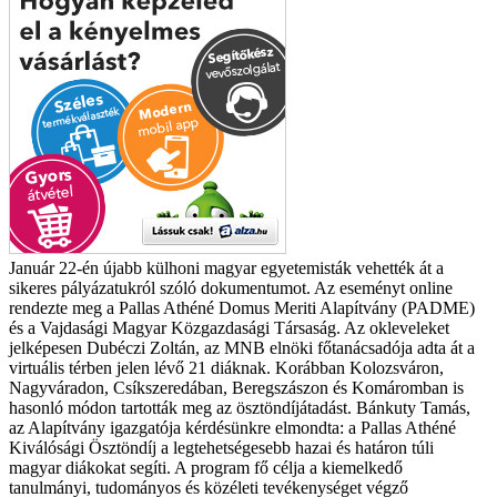
Január 22-én újabb külhoni magyar egyetemisták vehették át a
sikeres pályázatukról szóló dokumentumot. Az eseményt online
rendezte meg a Pallas Athéné Domus Meriti Alapítvány (PADME)
és a Vajdasági Magyar Közgazdasági Társaság. Az okleveleket
jelképesen Dubéczi Zoltán, az MNB elnöki főtanácsadója adta át a
virtuális térben jelen lévő 21 diáknak. Korábban Kolozsváron,
Nagyváradon, Csíkszeredában, Beregszászon és Komáromban is
hasonló módon tartották meg az ösztöndíjátadást.
Bánkuty Tamás,
az Alapítvány igazgatója kérdésünkre elmondta: a Pallas Athéné
Kiválósági Ösztöndíj a legtehetségesebb hazai és határon túli
magyar diákokat segíti. A program fő célja a kiemelkedő
tanulmányi, tudományos és közéleti tevékenységet végző