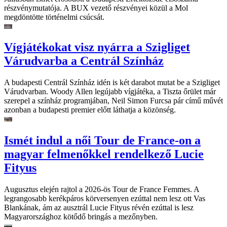
részvénymutatója. A BUX vezető részvényei közül a Mol
megdöntötte történelmi csúcsát.
Vígjátékokat visz nyárra a Szigliget
Várudvarba a Centrál Színház
A budapesti Centrál Színház idén is két darabot mutat be a Szigliget
Várudvarban. Woody Allen legújabb vígjátéka, a Tiszta őrület már
szerepel a színház programjában, Neil Simon Furcsa pár című művét
azonban a budapesti premier előtt láthatja a közönség.
Ismét indul a női Tour de France-on a
magyar felmenőkkel rendelkező Lucie
Fityus
Augusztus elején rajtol a 2026-ös Tour de France Femmes. A
legrangosabb kerékpáros körversenyen ezúttal nem lesz ott Vas
Blankának, ám az ausztrál Lucie Fityus révén ezúttal is lesz
Magyarországhoz kötődő bringás a mezőnyben.