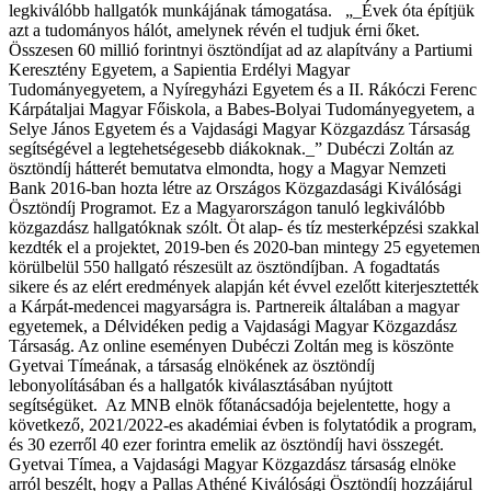
legkiválóbb hallgatók munkájának támogatása.
„_Évek óta építjük
azt a tudományos hálót, amelynek révén el tudjuk érni őket.
Összesen 60 millió forintnyi ösztöndíjat ad az alapítvány a Partiumi
Keresztény Egyetem, a Sapientia Erdélyi Magyar
Tudományegyetem, a Nyíregyházi Egyetem és a II. Rákóczi Ferenc
Kárpátaljai Magyar Főiskola, a Babes-Bolyai Tudományegyetem, a
Selye János Egyetem és a Vajdasági Magyar Közgazdász Társaság
segítségével a legtehetségesebb diákoknak._” Dubéczi Zoltán az
ösztöndíj hátterét bemutatva elmondta, hogy a Magyar Nemzeti
Bank 2016-ban hozta létre az Országos Közgazdasági Kiválósági
Ösztöndíj Programot. Ez a Magyarországon tanuló legkiválóbb
közgazdász hallgatóknak szólt. Öt alap- és tíz mesterképzési szakkal
kezdték el a projektet, 2019-ben és 2020-ban mintegy 25 egyetemen
körülbelül 550 hallgató részesült az ösztöndíjban.
A fogadtatás
sikere és az elért eredmények alapján két évvel ezelőtt kiterjesztették
a Kárpát-medencei magyarságra is.
Partnereik általában a magyar
egyetemek, a Délvidéken pedig a Vajdasági Magyar Közgazdász
Társaság. Az online eseményen Dubéczi Zoltán meg is köszönte
Gyetvai Tímeának, a társaság elnökének az ösztöndíj
lebonyolításában és a hallgatók kiválasztásában nyújtott
segítségüket.
Az MNB elnök főtanácsadója bejelentette, hogy a
következő, 2021/2022-es akadémiai évben is folytatódik a program,
és 30 ezerről 40 ezer forintra emelik az ösztöndíj havi összegét.
Gyetvai Tímea, a Vajdasági Magyar Közgazdász társaság elnöke
arról beszélt, hogy a Pallas Athéné Kiválósági Ösztöndíj hozzájárul