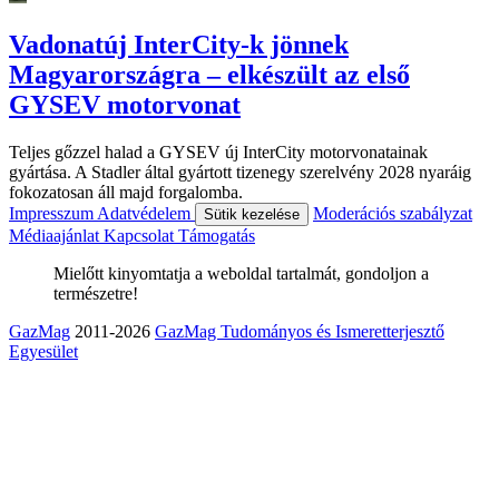
Vadonatúj InterCity-k jönnek
Magyarországra – elkészült az első
GYSEV motorvonat
Teljes gőzzel halad a GYSEV új InterCity motorvonatainak
gyártása. A Stadler által gyártott tizenegy szerelvény 2028 nyaráig
fokozatosan áll majd forgalomba.
Impresszum
Adatvédelem
Moderációs szabályzat
Sütik kezelése
Médiaajánlat
Kapcsolat
Támogatás
Mielőtt kinyomtatja a weboldal tartalmát, gondoljon a
természetre!
GazMag
2011-2026
GazMag Tudományos és Ismeretterjesztő
Egyesület