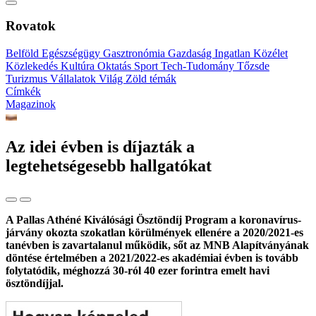
Rovatok
Belföld
Egészségügy
Gasztronómia
Gazdaság
Ingatlan
Közélet
Közlekedés
Kultúra
Oktatás
Sport
Tech-Tudomány
Tőzsde
Turizmus
Vállalatok
Világ
Zöld témák
Címkék
Magazinok
Az idei évben is díjazták a
legtehetségesebb hallgatókat
A Pallas Athéné Kiválósági Ösztöndíj Program a koronavírus-
járvány okozta szokatlan körülmények ellenére a 2020/2021-es
tanévben is zavartalanul működik, sőt az MNB Alapítványának
döntése értelmében a 2021/2022-es akadémiai évben is tovább
folytatódik, méghozzá 30-ról 40 ezer forintra emelt havi
ösztöndíjjal.