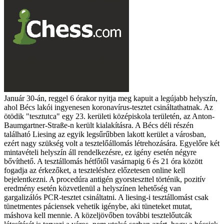
Január 30-án, reggel 6 órakor nyitja meg kapuit a legújabb helyszín,
ahol Bécs lakói ingyenesen koronavírus-tesztet csináltathatnak. Az
ötödik "tesztutca" egy 23. kerületi középiskola területén, az Anton-
Baumgartner-Straße-n került kialakításra. A Bécs déli részén
található Liesing az egyik legsűrűbben lakott kerület a városban,
ezért nagy szükség volt a tesztelőállomás létrehozására. Egyelőre két
mintavételi helyszín áll rendelkezésre, ez igény esetén négyre
bővíthető. A tesztállomás hétfőtől vasárnapig 6 és 21 óra között
fogadja az érkezőket, a teszteléshez előzetesen online kell
bejelentkezni. A procedúra antigén gyorsteszttel történik, pozitív
eredmény esetén közvetlenül a helyszínen lehetőség van
gargalizálós PCR-tesztet csináltatni. A liesing-i tesztállomást csak
tünetmentes páciensek vehetik igénybe, aki tüneteket mutat,
máshova kell mennie. A közeljövőben további tesztelőutcák