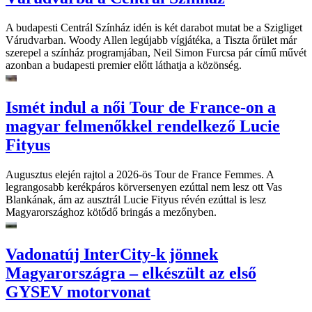
A budapesti Centrál Színház idén is két darabot mutat be a Szigliget
Várudvarban. Woody Allen legújabb vígjátéka, a Tiszta őrület már
szerepel a színház programjában, Neil Simon Furcsa pár című művét
azonban a budapesti premier előtt láthatja a közönség.
Ismét indul a női Tour de France-on a
magyar felmenőkkel rendelkező Lucie
Fityus
Augusztus elején rajtol a 2026-ös Tour de France Femmes. A
legrangosabb kerékpáros körversenyen ezúttal nem lesz ott Vas
Blankának, ám az ausztrál Lucie Fityus révén ezúttal is lesz
Magyarországhoz kötődő bringás a mezőnyben.
Vadonatúj InterCity-k jönnek
Magyarországra – elkészült az első
GYSEV motorvonat