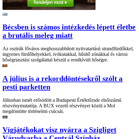
Bécsben is számos intézkedés lépett életbe
a brutális meleg miatt
Az osztrák főváros meghosszabbított nyitvatartású strandfürdőkkel,
ingyenes fürdőhelyekkel, ivókutakkal, hűsítő zónákkal és városi
hőségriasztási szolgálattal készül a rendkívüli hőségre.
A július is a rekorddöntésekről szólt a
pesti parketten
Júliusban ismét erősödött a Budapesti Értéktőzsde elsőszámú
részvénymutatója. A BUX vezető részvényei közül a Mol
megdöntötte történelmi csúcsát.
Vígjátékokat visz nyárra a Szigliget
Várudvarba a Centrál Színház