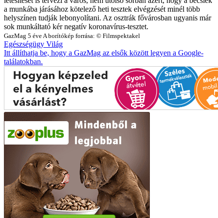
létesítését is tervezi a város, nem utolsó sorban azért, hogy a bécsiek
a munkába járásához kötelező heti tesztek elvégzését minél több
helyszínen tudják lebonyolítani. Az osztrák fővárosban ugyanis már
sok munkáltató kér negatív koronavírus-tesztet.
GazMag
5 éve
A borítókép forrása: © Filmspektakel
Egészségügy
Világ
Itt állíthatja be, hogy a GazMag az elsők között legyen a Google-
találatokban.