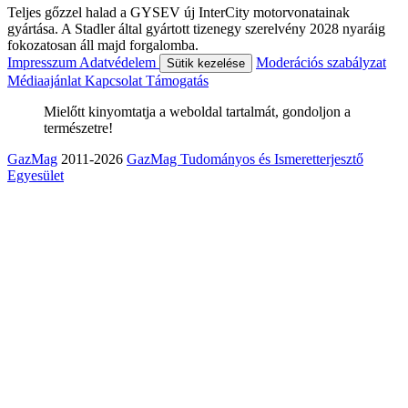
Teljes gőzzel halad a GYSEV új InterCity motorvonatainak
gyártása. A Stadler által gyártott tizenegy szerelvény 2028 nyaráig
fokozatosan áll majd forgalomba.
Impresszum
Adatvédelem
Moderációs szabályzat
Sütik kezelése
Médiaajánlat
Kapcsolat
Támogatás
Mielőtt kinyomtatja a weboldal tartalmát, gondoljon a
természetre!
GazMag
2011-2026
GazMag Tudományos és Ismeretterjesztő
Egyesület