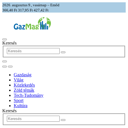
2026. augusztus 9., vasárnap – Emőd
366,40 Ft
317,95 Ft
427,42 Ft
Keresés
Gazdaság
Világ
Közlekedés
Zöld témák
Tech-Tudomány
Sport
Kultúra
Keresés