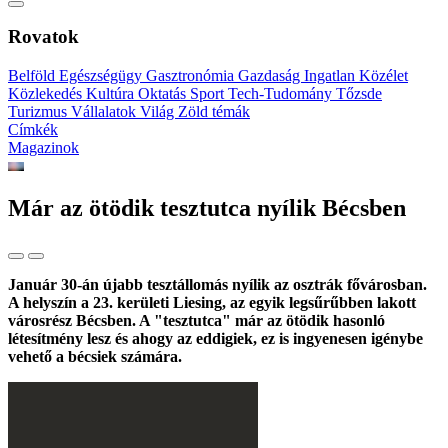
Rovatok
Belföld
Egészségügy
Gasztronómia
Gazdaság
Ingatlan
Közélet
Közlekedés
Kultúra
Oktatás
Sport
Tech-Tudomány
Tőzsde
Turizmus
Vállalatok
Világ
Zöld témák
Címkék
Magazinok
Már az ötödik tesztutca nyílik Bécsben
Január 30-án újabb tesztállomás nyílik az osztrák fővárosban.
A helyszín a 23. kerületi Liesing, az egyik legsűrűbben lakott
városrész Bécsben. A "tesztutca" már az ötödik hasonló
létesítmény lesz és ahogy az eddigiek, ez is ingyenesen igénybe
vehető a bécsiek számára.