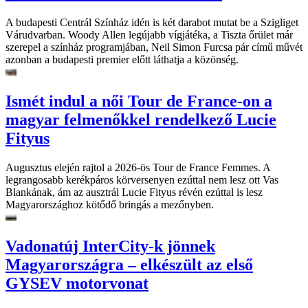
A budapesti Centrál Színház idén is két darabot mutat be a Szigliget
Várudvarban. Woody Allen legújabb vígjátéka, a Tiszta őrület már
szerepel a színház programjában, Neil Simon Furcsa pár című művét
azonban a budapesti premier előtt láthatja a közönség.
Ismét indul a női Tour de France-on a
magyar felmenőkkel rendelkező Lucie
Fityus
Augusztus elején rajtol a 2026-ös Tour de France Femmes. A
legrangosabb kerékpáros körversenyen ezúttal nem lesz ott Vas
Blankának, ám az ausztrál Lucie Fityus révén ezúttal is lesz
Magyarországhoz kötődő bringás a mezőnyben.
Vadonatúj InterCity-k jönnek
Magyarországra – elkészült az első
GYSEV motorvonat