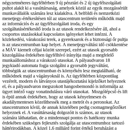
négyzetméteres ügyféltérben 9 új pénztári és 2 új ügyfélszolgálati
pultot alakít ki a vasúttársaság, amelyek közül az egyik mozgássérült
munkavállalók számára lesz kialakítva. A belföldi és nemzetközi
menetjegy-értékesítésen túl az utascentrum területén működik majd
az információs és az ügyfélszolgálati iroda, és egy
szolgáltatásértékesítő iroda is az utasok rendelkezésére áll, ahol a
csoportos utazásokkal kapcsolatos igényeket lehet intézni. A
közlekedési, várakozási terek, a gyereksarok és a biztonsági őr pultja
is az utascentrumban kap helyet.
A menetjegyváltási idő csökkentése
a MÁV kiemelt céljai között szerepel, ezért az utasok gyorsabb
kiszolgálása érdekében ügyfélhívó irányítja majd a megfelelő
munkaállomáshoz a várakozó utasokat. A pályaudvaron 18
jegykiadó automata fogja szolgálni a gyorsabb jegyváltást,
többségük az utascentrumban és környékén lesz megtalálható, de
működnek majd a vágányoknál is. Az ügyféltérben központilag
vezérelt, modern és látványos utastájékoztatási kijelzőket helyeznek
el, és a pályaudvaron megszokott hangosbemondó is informálja az
ügyet intéző vagy vonatindulásra váró utasokat.
Mozgólépcső és lift
is épül annak érdekében, hogy az utasok kényelmesen és
akadálymentesen közelíthessék meg a metrót és a peronokat. Az
utascentrumon kívül, de annak közelében pedig csomagmegőrzőket
helyeznek el. A vasúttársaság dolgozóit is számos, az utasok
számára láthatatlan, de a mindennapi pontos és hatékony munka
érdekében szükséges fejlesztés szolgálja az utascentrumhoz tartozó
háttérirodákban.
A közel 1,6 milliárd forint értékű beruházást a