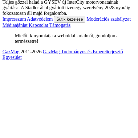
Teljes gőzzel halad a GYSEV új InterCity motorvonatainak
gyártása. A Stadler által gyártott tizenegy szerelvény 2028 nyaráig
fokozatosan áll majd forgalomba.
Impresszum
Adatvédelem
Moderációs szabályzat
Sütik kezelése
Médiaajánlat
Kapcsolat
Támogatás
Mielőtt kinyomtatja a weboldal tartalmát, gondoljon a
természetre!
GazMag
2011-2026
GazMag Tudományos és Ismeretterjesztő
Egyesület