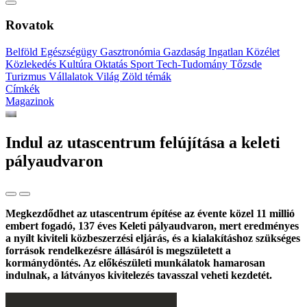
Rovatok
Belföld
Egészségügy
Gasztronómia
Gazdaság
Ingatlan
Közélet
Közlekedés
Kultúra
Oktatás
Sport
Tech-Tudomány
Tőzsde
Turizmus
Vállalatok
Világ
Zöld témák
Címkék
Magazinok
Indul az utascentrum felújítása a keleti
pályaudvaron
Megkezdődhet az utascentrum építése az évente közel 11 millió
embert fogadó, 137 éves Keleti pályaudvaron, mert eredményes
a nyílt kiviteli közbeszerzési eljárás, és a kialakításhoz szükséges
források rendelkezésre állásáról is megszületett a
kormánydöntés. Az előkészületi munkálatok hamarosan
indulnak, a látványos kivitelezés tavasszal veheti kezdetét.