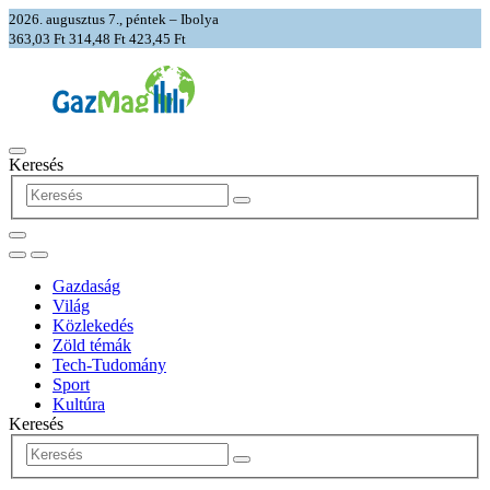
2026. augusztus 7., péntek – Ibolya
363,03 Ft
314,48 Ft
423,45 Ft
Keresés
Gazdaság
Világ
Közlekedés
Zöld témák
Tech-Tudomány
Sport
Kultúra
Keresés