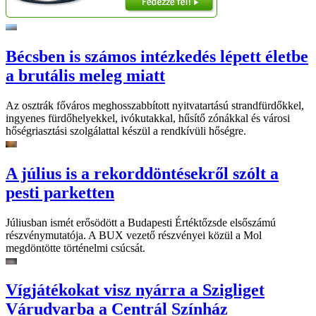
Bécsben is számos intézkedés lépett életbe
a brutális meleg miatt
Az osztrák főváros meghosszabbított nyitvatartású strandfürdőkkel,
ingyenes fürdőhelyekkel, ivókutakkal, hűsítő zónákkal és városi
hőségriasztási szolgálattal készül a rendkívüli hőségre.
A július is a rekorddöntésekről szólt a
pesti parketten
Júliusban ismét erősödött a Budapesti Értéktőzsde elsőszámú
részvénymutatója. A BUX vezető részvényei közül a Mol
megdöntötte történelmi csúcsát.
Vígjátékokat visz nyárra a Szigliget
Várudvarba a Centrál Színház