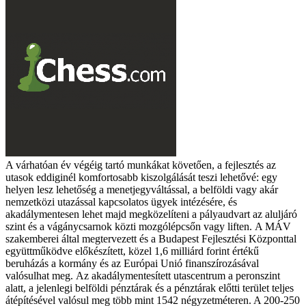
A várhatóan év végéig tartó munkákat követően, a fejlesztés az
utasok eddiginél komfortosabb kiszolgálását teszi lehetővé: egy
helyen lesz lehetőség a menetjegyváltással, a belföldi vagy akár
nemzetközi utazással kapcsolatos ügyek intézésére, és
akadálymentesen lehet majd megközelíteni a pályaudvart az aluljáró
szint és a vágánycsarnok közti mozgólépcsőn vagy liften.
A MÁV
szakemberei által megtervezett és a Budapest Fejlesztési Központtal
együttműködve előkészített, közel 1,6 milliárd forint értékű
beruházás a kormány és az Európai Unió finanszírozásával
valósulhat meg.
Az akadálymentesített utascentrum a peronszint
alatt, a jelenlegi belföldi pénztárak és a pénztárak előtti terület teljes
átépítésével valósul meg több mint 1542 négyzetméteren. A 200-250