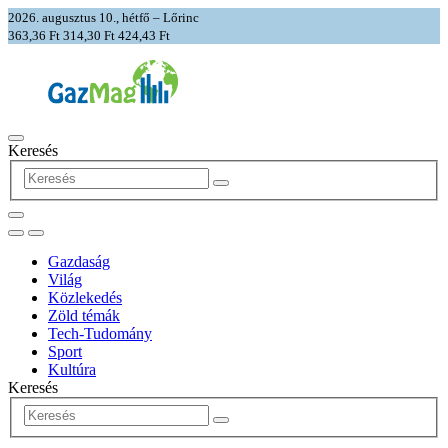
2026. augusztus 10., hétfő – Lőrinc
363,36 Ft
314,30 Ft
424,43 Ft
Keresés
Gazdaság
Világ
Közlekedés
Zöld témák
Tech-Tudomány
Sport
Kultúra
Keresés