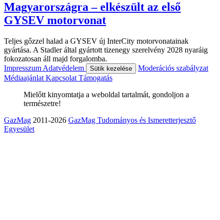
Magyarországra – elkészült az első
GYSEV motorvonat
Teljes gőzzel halad a GYSEV új InterCity motorvonatainak
gyártása. A Stadler által gyártott tizenegy szerelvény 2028 nyaráig
fokozatosan áll majd forgalomba.
Impresszum
Adatvédelem
Moderációs szabályzat
Sütik kezelése
Médiaajánlat
Kapcsolat
Támogatás
Mielőtt kinyomtatja a weboldal tartalmát, gondoljon a
természetre!
GazMag
2011-2026
GazMag Tudományos és Ismeretterjesztő
Egyesület