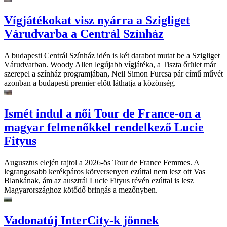
Vígjátékokat visz nyárra a Szigliget
Várudvarba a Centrál Színház
A budapesti Centrál Színház idén is két darabot mutat be a Szigliget
Várudvarban. Woody Allen legújabb vígjátéka, a Tiszta őrület már
szerepel a színház programjában, Neil Simon Furcsa pár című művét
azonban a budapesti premier előtt láthatja a közönség.
Ismét indul a női Tour de France-on a
magyar felmenőkkel rendelkező Lucie
Fityus
Augusztus elején rajtol a 2026-ös Tour de France Femmes. A
legrangosabb kerékpáros körversenyen ezúttal nem lesz ott Vas
Blankának, ám az ausztrál Lucie Fityus révén ezúttal is lesz
Magyarországhoz kötődő bringás a mezőnyben.
Vadonatúj InterCity-k jönnek