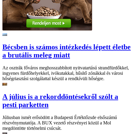
Bécsben is számos intézkedés lépett életbe
a brutális meleg miatt
Az osztrák főváros meghosszabbított nyitvatartású strandfürdőkkel,
ingyenes fürdőhelyekkel, ivókutakkal, hűsítő zónákkal és városi
hőségriasztási szolgálattal készül a rendkívüli hőségre.
A július is a rekorddöntésekről szólt a
pesti parketten
Júliusban ismét erősödött a Budapesti Értéktőzsde elsőszámú
részvénymutatója. A BUX vezető részvényei közül a Mol
megdöntötte történelmi csúcsát.