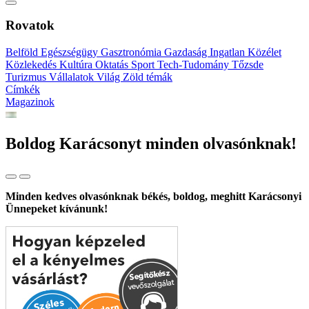
Rovatok
Belföld
Egészségügy
Gasztronómia
Gazdaság
Ingatlan
Közélet
Közlekedés
Kultúra
Oktatás
Sport
Tech-Tudomány
Tőzsde
Turizmus
Vállalatok
Világ
Zöld témák
Címkék
Magazinok
Boldog Karácsonyt minden olvasónknak!
Minden kedves olvasónknak békés, boldog, meghitt Karácsonyi
Ünnepeket kívánunk!