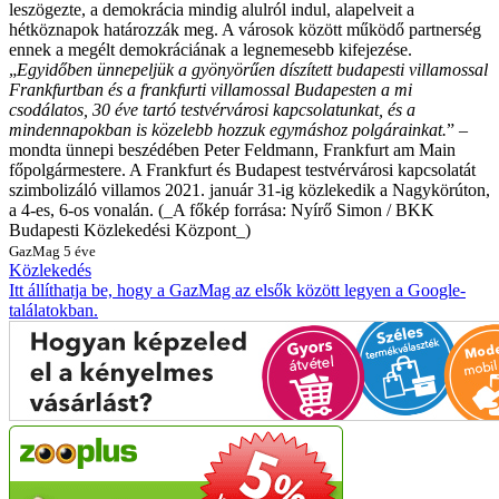
leszögezte, a demokrácia mindig alulról indul, alapelveit a
hétköznapok határozzák meg. A városok között működő partnerség
ennek a megélt demokráciának a legnemesebb kifejezése.
„
Egyidőben ünnepeljük a gyönyörűen díszített budapesti villamossal
Frankfurtban és a frankfurti villamossal Budapesten a mi
csodálatos, 30 éve tartó testvérvárosi kapcsolatunkat, és a
mindennapokban is közelebb hozzuk egymáshoz polgárainkat.
” –
mondta ünnepi beszédében Peter Feldmann, Frankfurt am Main
főpolgármestere.
A Frankfurt és Budapest testvérvárosi kapcsolatát
szimbolizáló villamos 2021. január 31-ig közlekedik a Nagykörúton,
a 4-es, 6-os vonalán. (_A főkép forrása: Nyírő Simon / BKK
Budapesti Közlekedési Központ_)
GazMag
5 éve
Közlekedés
Itt állíthatja be, hogy a GazMag az elsők között legyen a Google-
találatokban.