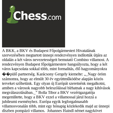
A BKK, a BKV és Budapest Főpolgármesteri Hivatalának
szervezésében megtartott ünnepi rendezvényen indították útjára az
oldalán a két város nevezetességeit bemutató Combino villamost.
A
rendezvényen Budapest főpolgármestere hangsúlyozta, hogy a két
város kapcsolata sokkal több, mint formalitás, élő hagyományokra
��pülő partnerség. Karácsony Gergely kiemelte: „_Nagy öröm
számomra, hogy az elmúlt 30 év együttműködése alapján közös
terveket szőhetünk. Egy olyan új Európát szeretnénk megalkotni,
amiben a városok nagyobb beleszólással bírhatnak a nagy kihívások
megválaszolásában._”
Bolla Tibor a BKV vezérigazgatója
megemlítette, hogy a BKV ezzel a villamossal járul hozzá a
jubileumi eseményhez. Európa egyik legforgalmasabb
villamosvonalán több, mint egy hónapig közlekedik majd az ünnepi
díszben pompázó villamos.
Johannes Haindl német nagykövet