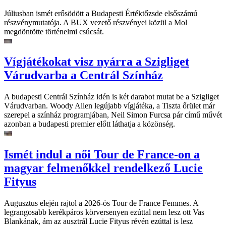
Júliusban ismét erősödött a Budapesti Értéktőzsde elsőszámú
részvénymutatója. A BUX vezető részvényei közül a Mol
megdöntötte történelmi csúcsát.
Vígjátékokat visz nyárra a Szigliget
Várudvarba a Centrál Színház
A budapesti Centrál Színház idén is két darabot mutat be a Szigliget
Várudvarban. Woody Allen legújabb vígjátéka, a Tiszta őrület már
szerepel a színház programjában, Neil Simon Furcsa pár című művét
azonban a budapesti premier előtt láthatja a közönség.
Ismét indul a női Tour de France-on a
magyar felmenőkkel rendelkező Lucie
Fityus
Augusztus elején rajtol a 2026-ös Tour de France Femmes. A
legrangosabb kerékpáros körversenyen ezúttal nem lesz ott Vas
Blankának, ám az ausztrál Lucie Fityus révén ezúttal is lesz