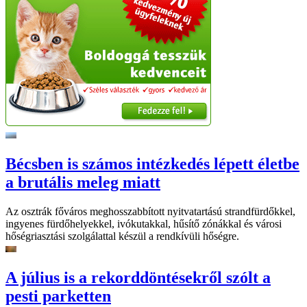
Bécsben is számos intézkedés lépett életbe
a brutális meleg miatt
Az osztrák főváros meghosszabbított nyitvatartású strandfürdőkkel,
ingyenes fürdőhelyekkel, ivókutakkal, hűsítő zónákkal és városi
hőségriasztási szolgálattal készül a rendkívüli hőségre.
A július is a rekorddöntésekről szólt a
pesti parketten