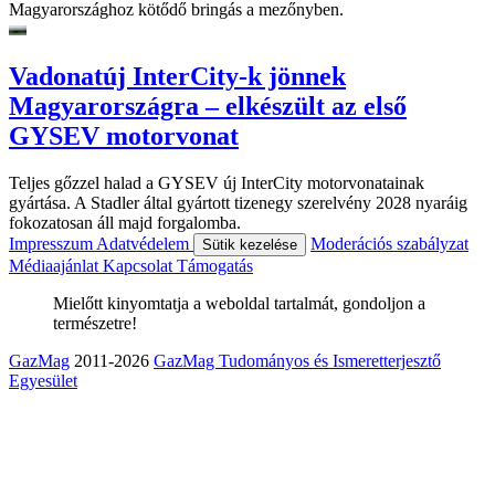
Magyarországhoz kötődő bringás a mezőnyben.
Vadonatúj InterCity-k jönnek
Magyarországra – elkészült az első
GYSEV motorvonat
Teljes gőzzel halad a GYSEV új InterCity motorvonatainak
gyártása. A Stadler által gyártott tizenegy szerelvény 2028 nyaráig
fokozatosan áll majd forgalomba.
Impresszum
Adatvédelem
Moderációs szabályzat
Sütik kezelése
Médiaajánlat
Kapcsolat
Támogatás
Mielőtt kinyomtatja a weboldal tartalmát, gondoljon a
természetre!
GazMag
2011-2026
GazMag Tudományos és Ismeretterjesztő
Egyesület