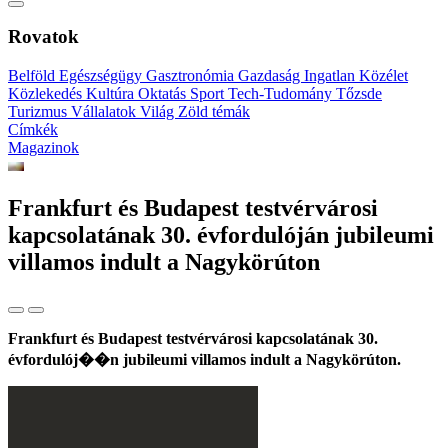
Rovatok
Belföld
Egészségügy
Gasztronómia
Gazdaság
Ingatlan
Közélet
Közlekedés
Kultúra
Oktatás
Sport
Tech-Tudomány
Tőzsde
Turizmus
Vállalatok
Világ
Zöld témák
Címkék
Magazinok
Frankfurt és Budapest testvérvárosi
kapcsolatának 30. évfordulóján jubileumi
villamos indult a Nagykörúton
Frankfurt és Budapest testvérvárosi kapcsolatának 30.
évfordulój��n jubileumi villamos indult a Nagykörúton.