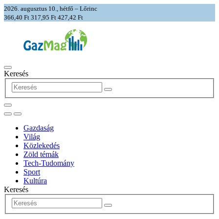
2026. augusztus 10., hétfő – Lőrinc
366,40 Ft
317,95 Ft
427,42 Ft
Keresés
Gazdaság
Világ
Közlekedés
Zöld témák
Tech-Tudomány
Sport
Kultúra
Keresés