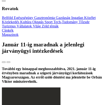
Rovatok
Belföld
Egészségügy
Gasztronómia
Gazdaság
Ingatlan
Közélet
Közlekedés
Kultúra
Oktatás
Sport
Tech-Tudomány
Tőzsde
Turizmus
Vállalatok
Világ
Zöld témák
Címkék
Magazinok
Január 11-ig maradnak a jelenlegi
járványügyi intézkedések
További egy hónappal meghosszabbítva, 2021. január 11-ig
érvényben maradnak a szigorú járványügyi korlátozások
Magyarországon. Az erről szóló döntést ma jelentette be Orbán
Viktor miniszterelnök.