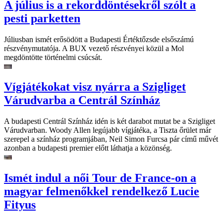
A július is a rekorddöntésekről szólt a
pesti parketten
Júliusban ismét erősödött a Budapesti Értéktőzsde elsőszámú
részvénymutatója. A BUX vezető részvényei közül a Mol
megdöntötte történelmi csúcsát.
Vígjátékokat visz nyárra a Szigliget
Várudvarba a Centrál Színház
A budapesti Centrál Színház idén is két darabot mutat be a Szigliget
Várudvarban. Woody Allen legújabb vígjátéka, a Tiszta őrület már
szerepel a színház programjában, Neil Simon Furcsa pár című művét
azonban a budapesti premier előtt láthatja a közönség.
Ismét indul a női Tour de France-on a
magyar felmenőkkel rendelkező Lucie
Fityus