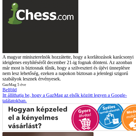
A magyar miniszterelnök hozzátette, hogy a korlátozások karácsonyi
ideiglenes enyhítéséről december 21-ig fognak dönteni. Az azonban
már most is biztosnak tűnik, hogy a szilveszteri és újévi ünneplésre
nem lesz lehetőség, ezeken a napokon biztosan a jelenlegi szigorú
szabályok lesznek érvényesek.
GazMag
5 éve
Belföld
Itt állíthatja be, hogy a GazMag az elsők között legyen a Google-
találatokban.