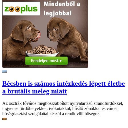
Bécsben is számos intézkedés lépett életbe
a brutális meleg miatt
Az osztrák főváros meghosszabbított nyitvatartású strandfürdőkkel,
ingyenes fürdőhelyekkel, ivókutakkal, hűsítő zónákkal és városi
hőségriasztási szolgálattal készül a rendkívüli hőségre.