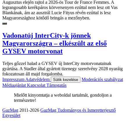
Augusztus elején rajtol a 2026-ös Tour de France Femmes. A
legrangosabb kerékpáros körversenyen ezúttal nem lesz ott Vas
Blankának, ám az ausztrál Lucie Fityus révén ezúttal is lesz
Magyarországhoz kötődő bringás a mezőnyben.
Vadonatúj InterCity-k jönnek
Magyarországra – elkészült az első
GYSEV motorvonat
Teljes gőzzel halad a GYSEV új InterCity motorvonatainak
gyártása. A Stadler által gyártott tizenegy szerelvény 2028 nyaráig
fokozatosan áll majd forgalomba.
Impresszum
Adatvédelem
Moderációs szabályzat
Sütik kezelése
Médiaajánlat
Kapcsolat
Támogatás
Mielőtt kinyomtatja a weboldal tartalmát, gondoljon a
természetre!
GazMag
2011-2026
GazMag Tudományos és Ismeretterjesztő
Egyesület