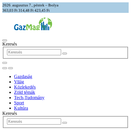
2026. augusztus 7., péntek – Ibolya
363,03 Ft
314,48 Ft
423,45 Ft
Keresés
Gazdaság
Világ
Közlekedés
Zöld témák
Tech-Tudomány
Sport
Kultúra
Keresés