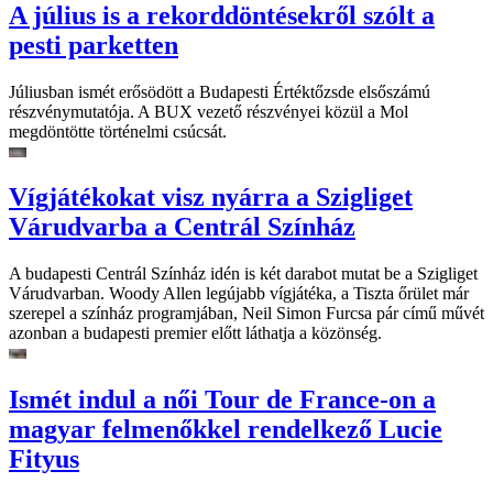
A július is a rekorddöntésekről szólt a
pesti parketten
Júliusban ismét erősödött a Budapesti Értéktőzsde elsőszámú
részvénymutatója. A BUX vezető részvényei közül a Mol
megdöntötte történelmi csúcsát.
Vígjátékokat visz nyárra a Szigliget
Várudvarba a Centrál Színház
A budapesti Centrál Színház idén is két darabot mutat be a Szigliget
Várudvarban. Woody Allen legújabb vígjátéka, a Tiszta őrület már
szerepel a színház programjában, Neil Simon Furcsa pár című művét
azonban a budapesti premier előtt láthatja a közönség.
Ismét indul a női Tour de France-on a
magyar felmenőkkel rendelkező Lucie
Fityus