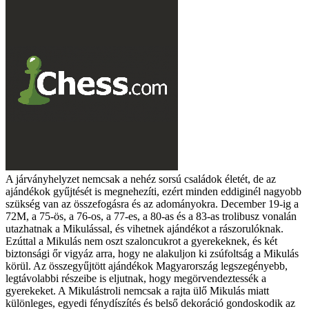
A járványhelyzet nemcsak a nehéz sorsú családok életét, de az
ajándékok gyűjtését is megnehezíti, ezért minden eddiginél nagyobb
szükség van az összefogásra és az adományokra. December 19-ig a
72M, a 75-ös, a 76-os, a 77-es, a 80-as és a 83-as trolibusz vonalán
utazhatnak a Mikulással, és vihetnek ajándékot a rászorulóknak.
Ezúttal a Mikulás nem oszt szaloncukrot a gyerekeknek, és két
biztonsági őr vigyáz arra, hogy ne alakuljon ki zsúfoltság a Mikulás
körül. Az összegyűjtött ajándékok Magyarország legszegényebb,
legtávolabbi részeibe is eljutnak, hogy megörvendeztessék a
gyerekeket. A Mikulástroli nemcsak a rajta ülő Mikulás miatt
különleges, egyedi fénydíszítés és belső dekoráció gondoskodik az