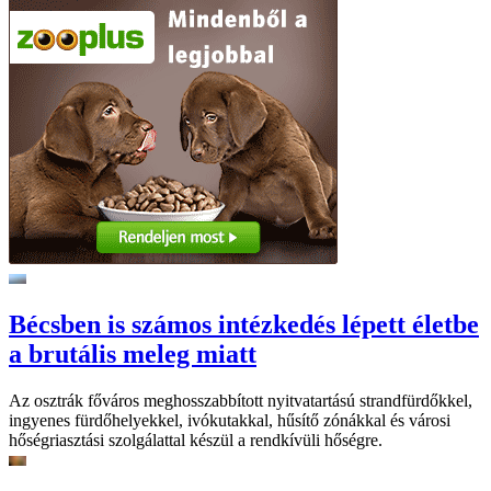
Bécsben is számos intézkedés lépett életbe
a brutális meleg miatt
Az osztrák főváros meghosszabbított nyitvatartású strandfürdőkkel,
ingyenes fürdőhelyekkel, ivókutakkal, hűsítő zónákkal és városi
hőségriasztási szolgálattal készül a rendkívüli hőségre.