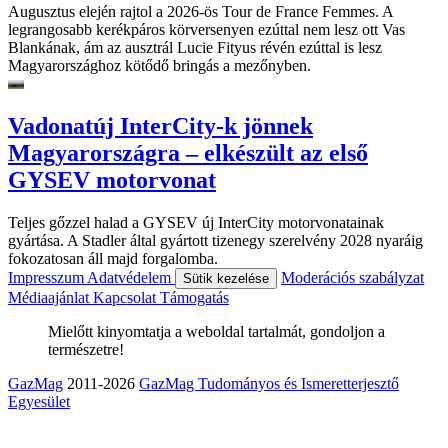
Augusztus elején rajtol a 2026-ös Tour de France Femmes. A
legrangosabb kerékpáros körversenyen ezúttal nem lesz ott Vas
Blankának, ám az ausztrál Lucie Fityus révén ezúttal is lesz
Magyarországhoz kötődő bringás a mezőnyben.
Vadonatúj InterCity-k jönnek
Magyarországra – elkészült az első
GYSEV motorvonat
Teljes gőzzel halad a GYSEV új InterCity motorvonatainak
gyártása. A Stadler által gyártott tizenegy szerelvény 2028 nyaráig
fokozatosan áll majd forgalomba.
Impresszum
Adatvédelem
Moderációs szabályzat
Sütik kezelése
Médiaajánlat
Kapcsolat
Támogatás
Mielőtt kinyomtatja a weboldal tartalmát, gondoljon a
természetre!
GazMag
2011-2026
GazMag Tudományos és Ismeretterjesztő
Egyesület