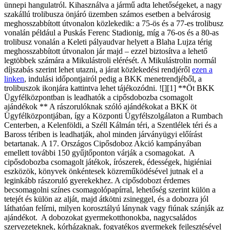
ünnepi hangulatról. Kihasználva a jármű adta lehetőségeket, a nagy
szakállú trolibusza önjáró üzemben számos esetben a belvárosig
meghosszabbított útvonalon közlekedik: a 75-ös és a 77-es trolibusz
vonalán például a Puskás Ferenc Stadionig, míg a 76-os és a 80-as
trolibusz vonalán a Keleti pályaudvar helyett a Blaha Lujza térig
meghosszabbított útvonalon jár majd – ezzel biztosítva a lehető
legtöbbek számára a Mikulástroli elérését. A Mikulástrolin normál
díjszabás szerint lehet utazni, a járat közlekedési rendjéről
ezen a
linken
, indulási időpontjairól pedig a BKK menetrendjéből, a
trolibuszok ikonjára kattintva lehet tájékozódni. ![][1] **Öt BKK
Ügyfélközpontban is leadhatók a cipősdobozba csomagolt
ajándékok ** A rászorulóknak szóló ajándékokat a BKK öt
Ügyfélközpontjában, így a Központi Ügyfélszolgálaton a Rumbach
Centerben, a Kelenföldi, a Széll Kálmán téri, a Szentlélek téri és a
Baross tériben is leadhatják, ahol minden járványügyi előírást
betartanak. A 17. Országos Cipősdoboz Akció kampányában
emellett további 150 gyűjtőponton várják a csomagokat. A
cipősdobozba csomagolt játékok, írószerek, édességek, higiéniai
eszközök, könyvek önkéntesek közreműködésével jutnak el a
leginkább rászoruló gyerekekhez. A cipősdobozt érdemes
becsomagolni színes csomagolópapírral, lehetőség szerint külön a
tetejét és külön az alját, majd átkötni zsineggel, és a dobozra jól
láthatóan felírni, milyen korosztályú lánynak vagy fiúnak szánják az
ajándékot. A dobozokat gyermekotthonokba, nagycsaládos
szervezeteknek, kórházaknak, fogyatékos gyermekek fejlesztésével