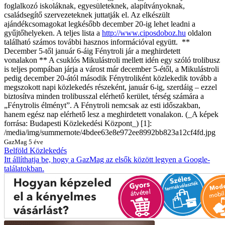
foglalkozó iskoláknak, egyesületeknek, alapítványoknak,
családsegítő szervezeteknek juttatják el. Az elkészült
ajándékcsomagokat legkésőbb december 20-ig lehet leadni a
gyűjtőhelyeken. A teljes lista a
http://www.ciposdoboz.hu
oldalon
található számos további hasznos információval együtt. **
December 5-től január 6-áig Fénytroli jár a meghirdetett
vonalakon ** A csuklós Mikulástroli mellett idén egy szóló trolibusz
is teljes pompában járja a várost már december 5-étől, a Mikulástroli
pedig december 20-ától második Fénytroliként közlekedik tovább a
megszokott napi közlekedés részeként, január 6-ig, szerdáig – ezzel
biztosítva minden trolibusszal elérhető kerület, térség számára a
„Fénytrolis élményt”. A Fénytroli nemcsak az esti időszakban,
hanem egész nap elérhető lesz a meghirdetett vonalakon. (_A képek
forrása: Budapesti Közlekedési Központ_) [1]:
/media/img/summernote/4bdee63e8e972ee8992bb823a12cf4fd.jpg
GazMag
5 éve
Belföld
Közlekedés
Itt állíthatja be, hogy a GazMag az elsők között legyen a Google-
találatokban.