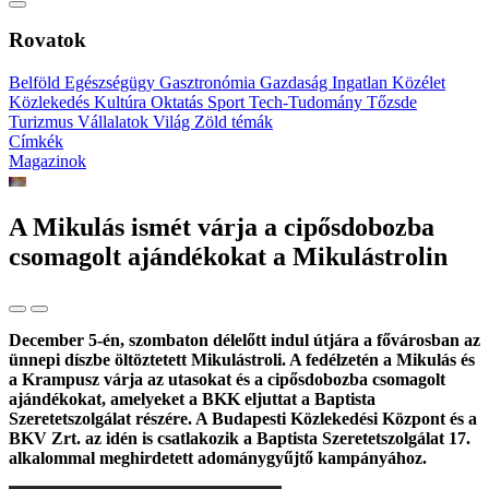
Rovatok
Belföld
Egészségügy
Gasztronómia
Gazdaság
Ingatlan
Közélet
Közlekedés
Kultúra
Oktatás
Sport
Tech-Tudomány
Tőzsde
Turizmus
Vállalatok
Világ
Zöld témák
Címkék
Magazinok
A Mikulás ismét várja a cipősdobozba
csomagolt ajándékokat a Mikulástrolin
December 5-én, szombaton délelőtt indul útjára a fővárosban az
ünnepi díszbe öltöztetett Mikulástroli. A fedélzetén a Mikulás és
a Krampusz várja az utasokat és a cipősdobozba csomagolt
ajándékokat, amelyeket a BKK eljuttat a Baptista
Szeretetszolgálat részére. A Budapesti Közlekedési Központ és a
BKV Zrt. az idén is csatlakozik a Baptista Szeretetszolgálat 17.
alkalommal meghirdetett adománygyűjtő kampányához.