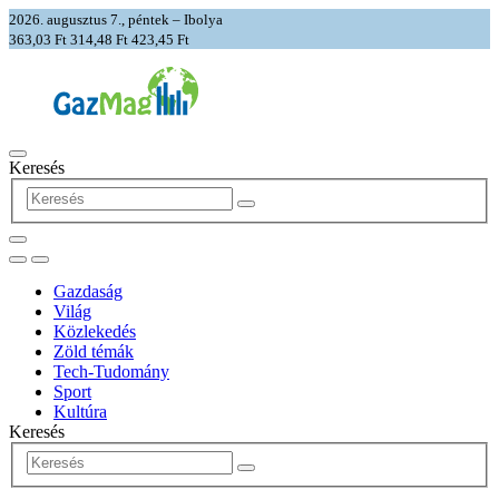
2026. augusztus 7., péntek – Ibolya
363,03 Ft
314,48 Ft
423,45 Ft
Keresés
Gazdaság
Világ
Közlekedés
Zöld témák
Tech-Tudomány
Sport
Kultúra
Keresés