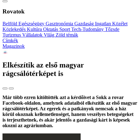
Rovatok
Belföld
Egészségügy
Gasztronómia
Gazdaság
Ingatlan
Közélet
Közlekedés
Kultúra
Oktatás
Sport
Tech-Tudomány
Tőzsde
Turizmus
Vállalatok
Világ
Zöld témák
Címkék
Magazinok
Elkészítik az első magyar
rágcsálótérképet is
Már több ezren kitöltötték azt a kérdőívet a Sokk a rovar
Facebook-oldalon, amelynek adataiból elkészítik az első magyar
rágcsálótérképet. Az egerek és a patkányok nemcsak a ház
körül okoznak kellemetlenséget, hanem veszélyes betegségeket
is terjeszthetnek, és akár jelentős a gazdasági kárt is képesek
okozni az agráriumban.