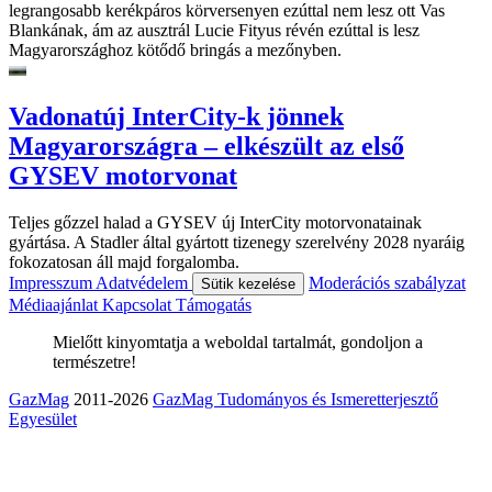
legrangosabb kerékpáros körversenyen ezúttal nem lesz ott Vas
Blankának, ám az ausztrál Lucie Fityus révén ezúttal is lesz
Magyarországhoz kötődő bringás a mezőnyben.
Vadonatúj InterCity-k jönnek
Magyarországra – elkészült az első
GYSEV motorvonat
Teljes gőzzel halad a GYSEV új InterCity motorvonatainak
gyártása. A Stadler által gyártott tizenegy szerelvény 2028 nyaráig
fokozatosan áll majd forgalomba.
Impresszum
Adatvédelem
Moderációs szabályzat
Sütik kezelése
Médiaajánlat
Kapcsolat
Támogatás
Mielőtt kinyomtatja a weboldal tartalmát, gondoljon a
természetre!
GazMag
2011-2026
GazMag Tudományos és Ismeretterjesztő
Egyesület