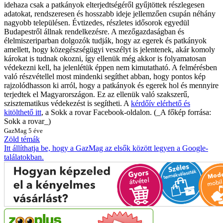
idehaza csak a patkányok elterjedtségéről gyűjtöttek részlegesen
adatokat, rendszeresen és hosszabb ideje jellemzően csupán néhány
nagyobb településen. Évtizedes, részletes idősorok egyedül
Budapestről állnak rendelkezésre. A mezőgazdaságban és
élelmiszeriparban dolgozók tudják, hogy az egerek és patkányok
amellett, hogy közegészségügyi veszélyt is jelentenek, akár komoly
károkat is tudnak okozni, így ellenük még akkor is folyamatosan
védekezni kell, ha jelenlétük éppen nem kimutatható. A felmérésben
való részvétellel most mindenki segíthet abban, hogy pontos kép
rajzolódhasson ki arról, hogy a patkányok és egerek hol és mennyire
terjedtek el Magyarországon. Ez az ellenük való szakszerű,
szisztematikus védekezést is segítheti. A
kérdőív elérhető és
kitölthető itt
, a Sokk a rovar Facebook-oldalon. (_A főkép forrása:
Sokk a rovar_)
GazMag
5 éve
Zöld témák
Itt állíthatja be, hogy a GazMag az elsők között legyen a Google-
találatokban.