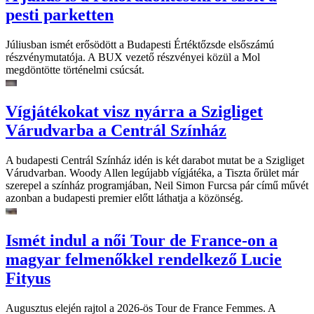
pesti parketten
Júliusban ismét erősödött a Budapesti Értéktőzsde elsőszámú
részvénymutatója. A BUX vezető részvényei közül a Mol
megdöntötte történelmi csúcsát.
Vígjátékokat visz nyárra a Szigliget
Várudvarba a Centrál Színház
A budapesti Centrál Színház idén is két darabot mutat be a Szigliget
Várudvarban. Woody Allen legújabb vígjátéka, a Tiszta őrület már
szerepel a színház programjában, Neil Simon Furcsa pár című művét
azonban a budapesti premier előtt láthatja a közönség.
Ismét indul a női Tour de France-on a
magyar felmenőkkel rendelkező Lucie
Fityus
Augusztus elején rajtol a 2026-ös Tour de France Femmes. A