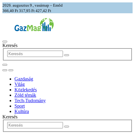
2026. augusztus 9., vasárnap – Emőd
366,40 Ft
317,95 Ft
427,42 Ft
Keresés
Gazdaság
Világ
Közlekedés
Zöld témák
Tech-Tudomány
Sport
Kultúra
Keresés