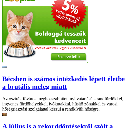
Bécsben is számos intézkedés lépett életbe
a brutális meleg miatt
Az osztrák főváros meghosszabbított nyitvatartású strandfürdőkkel,
ingyenes fürdőhelyekkel, ivókutakkal, hűsítő zónákkal és városi
hőségriasztási szolgálattal készül a rendkívüli hőségre.
A július is a rekorddöntésekről szólt a