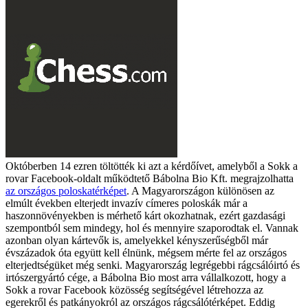
Októberben 14 ezren töltötték ki azt a kérdőívet, amelyből a Sokk a
rovar Facebook-oldalt működtető Bábolna Bio Kft. megrajzolhatta
az országos poloskatérképet
. A Magyarországon különösen az
elmúlt években elterjedt invazív címeres poloskák már a
haszonnövényekben is mérhető kárt okozhatnak, ezért gazdasági
szempontból sem mindegy, hol és mennyire szaporodtak el. Vannak
azonban olyan kártevők is, amelyekkel kényszerűségből már
évszázadok óta együtt kell élnünk, mégsem mérte fel az országos
elterjedtségüket még senki. Magyarország legrégebbi rágcsálóirtó és
irtószergyártó cége, a Bábolna Bio most arra vállalkozott, hogy a
Sokk a rovar Facebook közösség segítségével létrehozza az
egerekről és patkányokról az országos rágcsálótérképet. Eddig