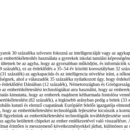
gyarok 30 százaléka szívesen fokozná az intelligenciáját vagy az agykap
z embertökéletesítés használata a gyerekek iskolai tanulási képességéne
et ültetnek be az agyba, hogy az gyorsabban működjön, és információk s
9 százalék), ez az érdeklődés a 35–54 év közötti korosztályban 32 száz
1 százalék) az agykapacitás és az intelligencia növelése iránt, a nőkné
égnek, ahol a válaszadók 35 százaléka nyilatkozott úgy, hogy érdekel
bb érdeklődést Dániában (12 százalék), Németországban és Görögorszá
 az embertökéletesítési technológiákat arra használni, hogy az embere
utatás kimutatta, hogy az emberek majdnem kétharmada fontolóra venné 
ertökéletesítést (82 százalék), a legkisebb arányban pedig a britek (33
obális kutató és elemző csapatának Európáért felelős igazgatója elmon
, hogy az embertökéletesítési technológiák fejlesztése kicsúszik a kor
l figyelnünk az embertökéletesítési technológiák továbbfejlesztése so
z agyba beültetett chipeket az ember emlékezetével való visszaélésre. A
sadalmat érintően is messzemenő következményekkel járhat, különösen a