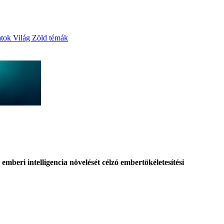
atok
Világ
Zöld témák
beri intelligencia növelését célzó embertökéletesítési