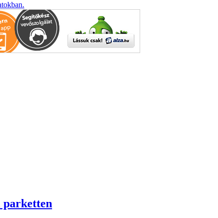
atokban.
i parketten