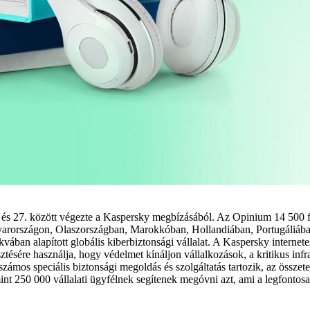
és 27. között végezte a Kaspersky megbízásából. Az Opinium 14 500 fe
rországon, Olaszországban, Marokkóban, Hollandiában, Portugáliába
n alapított globális kiberbiztonsági vállalat. A Kaspersky internetes
ztésére használja, hogy védelmet kínáljon vállalkozások, a kritikus inf
számos speciális biztonsági megoldás és szolgáltatás tartozik, az összet
mint 250 000 vállalati ügyfélnek segítenek megóvni azt, ami a legfon