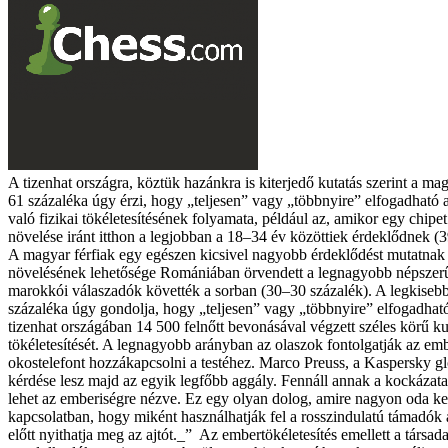
A tizenhat országra, köztük hazánkra is kiterjedő kutatás szerint a ma
61 százaléka úgy érzi, hogy „teljesen” vagy „többnyire” elfogadható a
való fizikai tökéletesítésének folyamata, például az, amikor egy chip
növelése iránt itthon a legjobban a 18–34 év közöttiek érdeklődnek (3
A magyar férfiak egy egészen kicsivel nagyobb érdeklődést mutatnak (3
növelésének lehetősége Romániában örvendett a legnagyobb népszerűs
marokkói válaszadók követték a sorban (30–30 százalék). A legkise
százaléka úgy gondolja, hogy „teljesen” vagy „többnyire” elfogadható
tizenhat országában 14 500 felnőtt bevonásával végzett széles körű k
tökéletesítését. A legnagyobb arányban az olaszok fontolgatják az emb
okostelefont hozzákapcsolni a testéhez. Marco Preuss, a Kaspersky gl
kérdése lesz majd az egyik legfőbb aggály. Fennáll annak a kockázata
lehet az emberiségre nézve. Ez egy olyan dolog, amire nagyon oda kel
kapcsolatban, hogy miként használhatják fel a rosszindulatú támadók a
előtt nyithatja meg az ajtót._” Az embertökéletesítés emellett a tár