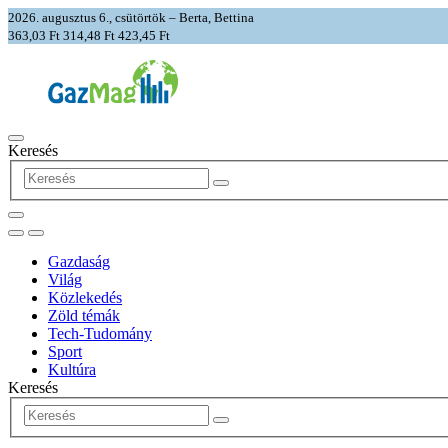
2026. augusztus 6., csütörtök – Berta, Bettina
363,03 Ft
314,48 Ft
423,45 Ft
Keresés
Gazdaság
Világ
Közlekedés
Zöld témák
Tech-Tudomány
Sport
Kultúra
Keresés