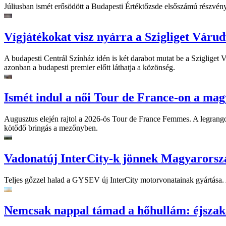
Júliusban ismét erősödött a Budapesti Értéktőzsde elsőszámú részvén
Vígjátékokat visz nyárra a Szigliget Váru
A budapesti Centrál Színház idén is két darabot mutat be a Szigliget
azonban a budapesti premier előtt láthatja a közönség.
Ismét indul a női Tour de France-on a mag
Augusztus elején rajtol a 2026-ös Tour de France Femmes. A legrango
kötődő bringás a mezőnyben.
Vadonatúj InterCity-k jönnek Magyarorsz
Teljes gőzzel halad a GYSEV új InterCity motorvonatainak gyártása. A
Nemcsak nappal támad a hőhullám: éjszaka