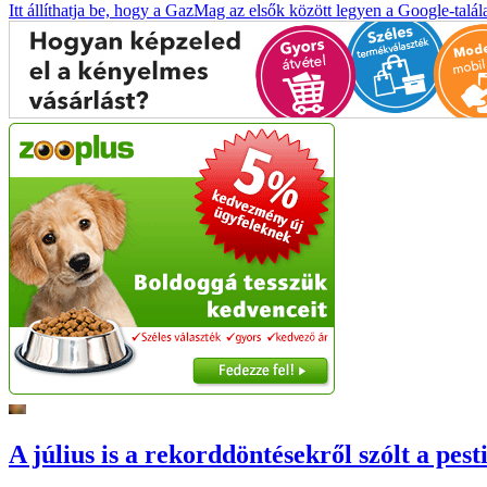
Itt állíthatja be, hogy a GazMag az elsők között legyen a Google-talál
A július is a rekorddöntésekről szólt a pest