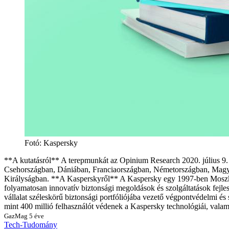
Fotó: Kaspersky
**A kutatásról** A terepmunkát az Opinium Research 2020. július 9. 
Csehországban, Dániában, Franciaországban, Németországban, Magya
Királyságban. **A Kasperskyről** A Kaspersky egy 1997-ben Moszkvába
folyamatosan innovatív biztonsági megoldások és szolgáltatások fejles
vállalat széleskörű biztonsági portfóliójába vezető végpontvédelmi és 
mint 400 millió felhasználót védenek a Kaspersky technológiái, vala
GazMag
5 éve
Tech-Tudomány