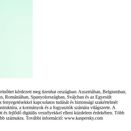
lnőttet kérdezett meg tizenhat országban: Ausztriában, Belgiumban,
n, Romániában, Spanyolországban, Svájcban és az Egyesült
 fenyegetésekkel kapcsolatos tudását és biztonsági szakértelmét
rastruktúra, a kormányok és a fogyasztók számára világszerte. A
ett és fejlődő digitális veszélyekkel elleni küzdelem érdekében. Több
tosabb számukra. További információ: www.kaspersky.com