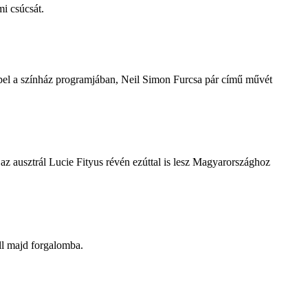
i csúcsát.
repel a színház programjában, Neil Simon Furcsa pár című művét
z ausztrál Lucie Fityus révén ezúttal is lesz Magyarországhoz
ll majd forgalomba.