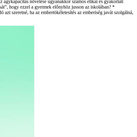
 az agykapacitás növelése ugyanakkor számos etikai és gyakorlati
sát”, hogy ezzel a gyermek előnyhöz jusson az iskolában? *
ó azt szeretné, ha az embertökéletesítés az emberiség javát szolgálná,