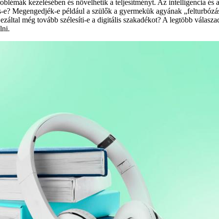
roblémák kezelésében és növelhetik a teljesítményt. Az intelligencia és
us-e? Megengedjék-e például a szülők a gyermekük agyának „felturbózá
záltal még tovább szélesíti-e a digitális szakadékot? A legtöbb válaszad
lni.