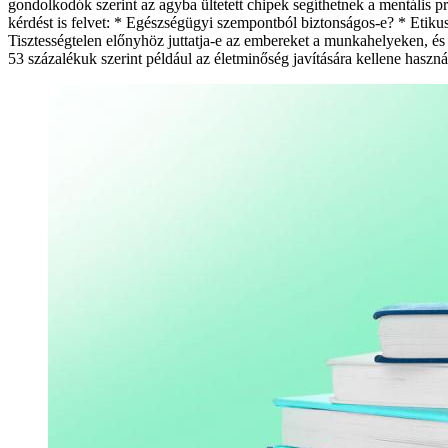
gondolkodók szerint az agyba ültetett chipek segíthetnek a mentális p
kérdést is felvet: * Egészségügyi szempontból biztonságos-e? * Etik
Tisztességtelen előnyhöz juttatja-e az embereket a munkahelyeken, és e
53 százalékuk szerint például az életminőség javítására kellene haszná