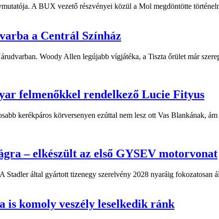
ymutatója. A BUX vezető részvényei közül a Mol megdöntötte történelm
dvarba a Centrál Színház
 Várudvarban. Woody Allen legújabb vígjátéka, a Tiszta őrület már sze
yar felmenőkkel rendelkező Lucie Fityus
sabb kerékpáros körversenyen ezúttal nem lesz ott Vas Blankának, ám a
ágra – elkészült az első GYSEV motorvonat
 Stadler által gyártott tizenegy szerelvény 2028 nyaráig fokozatosan á
 is komoly veszély leselkedik ránk