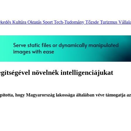
ekedés
Kultúra
Oktatás
Sport
Tech-Tudomány
Tőzsde
Turizmus
Vállal
ítségével növelnék intelligenciájukat
totta, hogy Magyarország lakossága általában véve támogatja az em