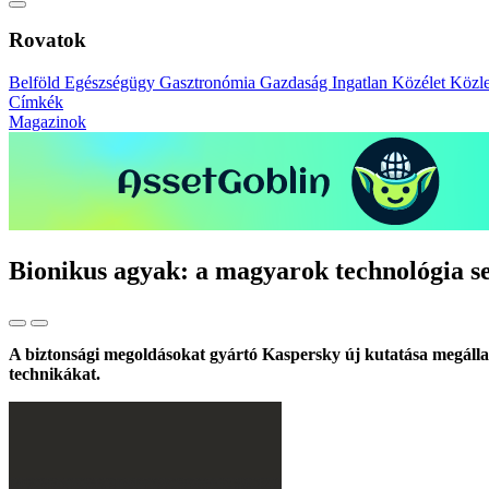
Rovatok
Belföld
Egészségügy
Gasztronómia
Gazdaság
Ingatlan
Közélet
Közl
Címkék
Magazinok
Bionikus agyak: a magyarok technológia seg
A biztonsági megoldásokat gyártó Kaspersky új kutatása megállapí
technikákat.