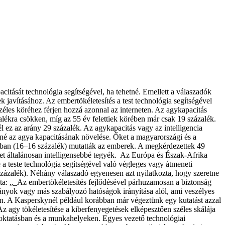
acitását technológia segítségével, ha tehetné. Emellett a válaszadók
k javításához. Az embertökéletesítés a test technológia segítségével
zéles köréhez férjen hozzá azonnal az interneten. Az agykapacitás
alékra csökken, míg az 55 év felettiek körében már csak 19 százalék.
l ez az arány 29 százalék. Az agykapacitás vagy az intelligencia
né az agya kapacitásának növelése. Őket a magyarországi és a
gban (16–16 százalék) mutatták az emberek. A megkérdezettek 49
ket általánosan intelligensebbé tegyék. Az Európa és Észak-Afrika
a teste technológia segítségével való végleges vagy átmeneti
 százalék). Néhány válaszadó egyenesen azt nyilatkozta, hogy szeretne
dta: „_Az embertökéletesítés fejlődésével párhuzamosan a biztonság
mányok vagy más szabályozó hatóságok irányítása alól, ami veszélyes
rán. A Kasperskynél például korábban már végeztünk egy kutatást azzal
z agy tökéletesítése a kiberfenyegetések elképesztően széles skálája
z oktatásban és a munkahelyeken. Egyes vezető technológiai