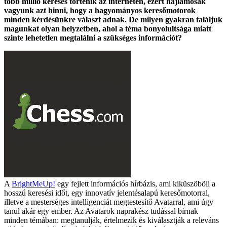
több millió keresés történik az interneten, ezért hajlamosak
vagyunk azt hinni, hogy a hagyományos keresőmotorok
minden kérdésünkre választ adnak. De milyen gyakran találjuk
magunkat olyan helyzetben, ahol a téma bonyolultsága miatt
szinte lehetetlen megtalálni a szükséges információt?
A
BrightMeUp!
egy fejlett információs hírbázis, ami kiküszöböli a
hosszú keresési időt, egy innovatív jelentésalapú keresőmotorral,
illetve a mesterséges intelligenciát megtestesítő Avatarral, ami úgy
tanul akár egy ember. Az Avatarok naprakész tudással bírnak
minden témában: megtanulják, értelmezik és kiválasztják a releváns