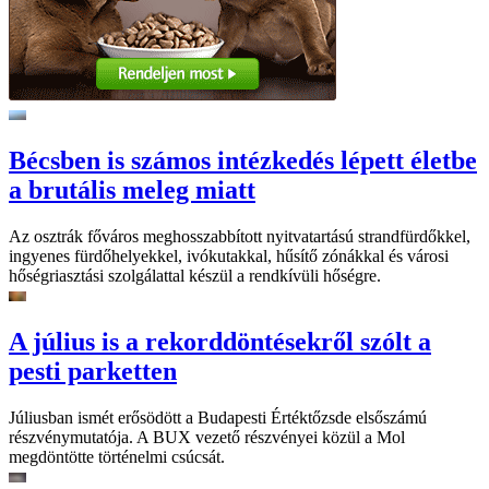
Bécsben is számos intézkedés lépett életbe
a brutális meleg miatt
Az osztrák főváros meghosszabbított nyitvatartású strandfürdőkkel,
ingyenes fürdőhelyekkel, ivókutakkal, hűsítő zónákkal és városi
hőségriasztási szolgálattal készül a rendkívüli hőségre.
A július is a rekorddöntésekről szólt a
pesti parketten
Júliusban ismét erősödött a Budapesti Értéktőzsde elsőszámú
részvénymutatója. A BUX vezető részvényei közül a Mol
megdöntötte történelmi csúcsát.