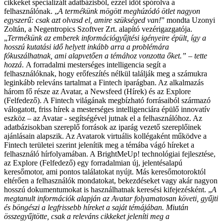
cikkeket specializált adatbázisból, ezzel időt spórolva a
felhasználónak.
„
A termékünk mögött meghúzódó ötlet nagyon
egyszerű: csak azt olvasd el, amire szükséged van!
” mondta Uzonyi
Zoltán, a Negentropics Szoftver Zrt. alapító vezérigazgatója.
„
Termékünk az emberek információgyűjtési igényeire épült, így a
hosszú kutatási idő helyett inkább arra a problémára
fókuszálhatnak, ami alapvetően a témához vonzotta őket.” – tette
hozzá
.
A forradalmi mesterséges intelligencia segít a
felhasználóknak, hogy erőfeszítés nélkül találják meg a számukra
leginkább releváns tartalmat a Fintech iparágban. Az alkalmazás
három fő része az Avatar, a Newsfeed (Hírek) és az Explore
(Felfedező). A Fintech világának megbízható forrásaiból származó
válogatott, friss hírek a mesterséges intelligenciára épülő innovatív
eszköz – az Avatar - segítségével jutnak el a felhasználóhoz. Az
adatbázisokban szereplő források az iparág vezető szereplőinek
ajánlásain alapszik. Az Avatarok virtuális kollégaként működve a
Fintech területei szerint jelenítik meg a témába vágó híreket a
felhasználó hírfolyamában. A BrightMeUp! technológiai fejlesztése,
az Explore (Felfedező) egy forradalmian új, jelentésalapú
keresőmotor, ami pontos találatokat nyújt. Más keresőmotoroktól
eltérően a felhasználók mondatokat, bekezdéseket vagy akár nagyon
hosszú dokumentumokat is használhatnak keresési kifejezésként.
„
A
megtanult információk alapján az Avatar folyamatosan követi, gyűjti
és böngészi a legfrissebb híreket a saját témájában. Miután
összegyűjtötte, csak a releváns cikkeket jeleníti meg a