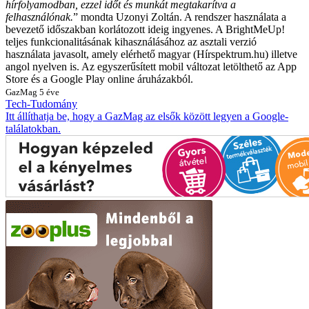
hírfolyamodban, ezzel időt és munkát megtakarítva a
felhasználónak.
” mondta Uzonyi Zoltán.
A rendszer használata a
bevezető időszakban korlátozott ideig ingyenes. A BrightMeUp!
teljes funkcionalitásának kihasználásához az asztali verzió
használata javasolt, amely elérhető magyar (Hírspektrum.hu) illetve
angol nyelven is. Az egyszerűsített mobil változat letölthető az App
Store és a Google Play online áruházakból.
GazMag
5 éve
Tech-Tudomány
Itt állíthatja be, hogy a GazMag az elsők között legyen a Google-
találatokban.