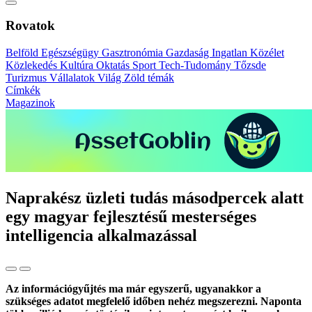
Rovatok
Belföld
Egészségügy
Gasztronómia
Gazdaság
Ingatlan
Közélet
Közlekedés
Kultúra
Oktatás
Sport
Tech-Tudomány
Tőzsde
Turizmus
Vállalatok
Világ
Zöld témák
Címkék
Magazinok
Naprakész üzleti tudás másodpercek alatt
egy magyar fejlesztésű mesterséges
intelligencia alkalmazással
Az információgyűjtés ma már egyszerű, ugyanakkor a
szükséges adatot megfelelő időben nehéz megszerezni. Naponta