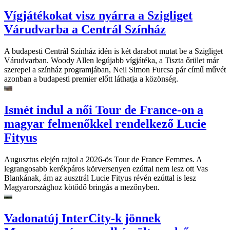
Vígjátékokat visz nyárra a Szigliget
Várudvarba a Centrál Színház
A budapesti Centrál Színház idén is két darabot mutat be a Szigliget
Várudvarban. Woody Allen legújabb vígjátéka, a Tiszta őrület már
szerepel a színház programjában, Neil Simon Furcsa pár című művét
azonban a budapesti premier előtt láthatja a közönség.
Ismét indul a női Tour de France-on a
magyar felmenőkkel rendelkező Lucie
Fityus
Augusztus elején rajtol a 2026-ös Tour de France Femmes. A
legrangosabb kerékpáros körversenyen ezúttal nem lesz ott Vas
Blankának, ám az ausztrál Lucie Fityus révén ezúttal is lesz
Magyarországhoz kötődő bringás a mezőnyben.
Vadonatúj InterCity-k jönnek