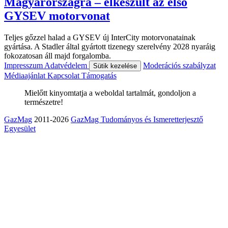
Magyarországra – elkészült az első
GYSEV motorvonat
Teljes gőzzel halad a GYSEV új InterCity motorvonatainak
gyártása. A Stadler által gyártott tizenegy szerelvény 2028 nyaráig
fokozatosan áll majd forgalomba.
Impresszum
Adatvédelem
Moderációs szabályzat
Sütik kezelése
Médiaajánlat
Kapcsolat
Támogatás
Mielőtt kinyomtatja a weboldal tartalmát, gondoljon a
természetre!
GazMag
2011-2026
GazMag Tudományos és Ismeretterjesztő
Egyesület