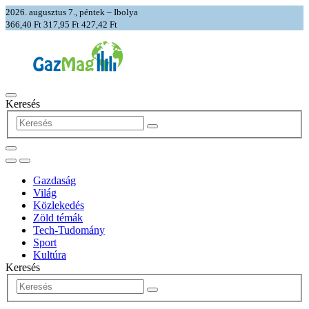
2026. augusztus 7., péntek – Ibolya
366,40 Ft
317,95 Ft
427,42 Ft
Keresés
Gazdaság
Világ
Közlekedés
Zöld témák
Tech-Tudomány
Sport
Kultúra
Keresés