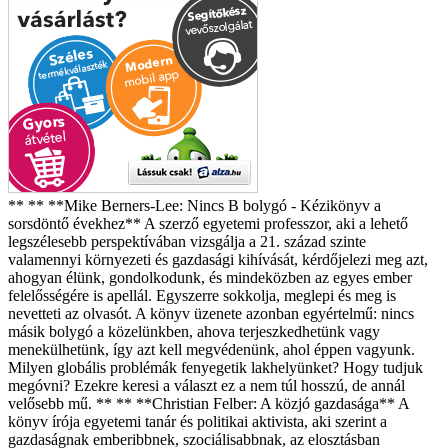
** ** **Mike Berners-Lee: Nincs B bolygó - Kézikönyv a
sorsdöntő évekhez** A szerző egyetemi professzor, aki a lehető
legszélesebb perspektívában vizsgálja a 21. század szinte
valamennyi környezeti és gazdasági kihívását, kérdőjelezi meg azt,
ahogyan élünk, gondolkodunk, és mindeközben az egyes ember
felelősségére is apellál. Egyszerre sokkolja, meglepi és meg is
nevetteti az olvasót. A könyv üzenete azonban egyértelmű: nincs
másik bolygó a közelünkben, ahova terjeszkedhetünk vagy
menekülhetünk, így azt kell megvédenünk, ahol éppen vagyunk.
Milyen globális problémák fenyegetik lakhelyünket? Hogy tudjuk
megóvni? Ezekre keresi a választ ez a nem túl hosszú, de annál
velősebb mű. ** ** **Christian Felber: A közjó gazdasága** A
könyv írója egyetemi tanár és politikai aktivista, aki szerint a
gazdaságnak emberibbnek, szociálisabbnak, az elosztásban