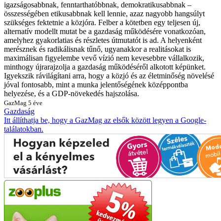
igazságosabbnak, fenntarthatóbbnak, demokratikusabbnak –
összességében etikusabbnak kell lennie, azaz nagyobb hangsúlyt
szükséges fektetnie a közjóra. Felber a kötetben egy teljesen új,
alternatív modellt mutat be a gazdaság működésére vonatkozóan,
amelyhez gyakorlatias és részletes útmutatót is ad. A helyenként
merésznek és radikálisnak tűnő, ugyanakkor a realitásokat is
maximálisan figyelembe vevő vízió nem kevesebbre vállalkozik,
minthogy újrarajzolja a gazdaság működéséről alkotott képünket.
Igyekszik rávilágítani arra, hogy a közjó és az életminőség növelésé
jóval fontosabb, mint a munka jelentőségének középpontba
helyezése, és a GDP-növekedés hajszolása.
GazMag
5 éve
Gazdaság
Itt állíthatja be, hogy a GazMag az elsők között legyen a Google-
találatokban.