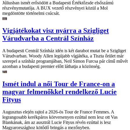
Júliusban ismét erősödött a Budapesti Értéktőzsde elsőszámú
részvénymutatója. A BUX vezető részvényei közül a Mol
megdöntötte történelmi csúcsát.
Vígjátékokat visz nyárra a Szigliget
Várudvarba a Centrál Színház
A budapesti Centrál Színház idén is két darabot mutat be a Szigliget
Várudvarban. Woody Allen legújabb vígjátéka, a Tiszta őrület már
szerepel a színház programjában, Neil Simon Furcsa pár című művét
azonban a budapesti premier előtt láthatja a közönség.
Ismét indul a női Tour de France-on a
magyar felmenőkkel rendelkező Lucie
Fityus
Augusztus elején rajtol a 2026-ös Tour de France Femmes. A
legrangosabb kerékpáros körversenyen ezúttal nem lesz ott Vas
Blankának, ám az ausztrál Lucie Fityus révén ezúttal is lesz
Magyarországhoz kötődő bringás a mezőnyben.