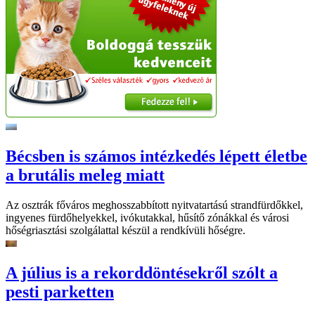
Bécsben is számos intézkedés lépett életbe
a brutális meleg miatt
Az osztrák főváros meghosszabbított nyitvatartású strandfürdőkkel,
ingyenes fürdőhelyekkel, ivókutakkal, hűsítő zónákkal és városi
hőségriasztási szolgálattal készül a rendkívüli hőségre.
A július is a rekorddöntésekről szólt a
pesti parketten