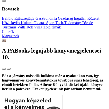
Rovatok
Belföld
Egészségügy
Gasztronómia
Gazdaság
Ingatlan
Közélet
Közlekedés
Kultúra
Oktatás
Sport
Tech-Tudomány
Tőzsde
Turizmus
Vállalatok
Világ
Zöld témák
Címkék
Magazinok
A PABooks legújabb könyvmegjelenései
10.
Bár a járvány második hulláma már a nyakunkon van, így
hagyományos könyvbemutatókra továbbra sincs lehetőség, az
elmúlt hetekben Pallas Athéné Könyvkiadó két újabb könyve
került a polcokra. Ezeket igyekszünk pár sorban bemutatni.