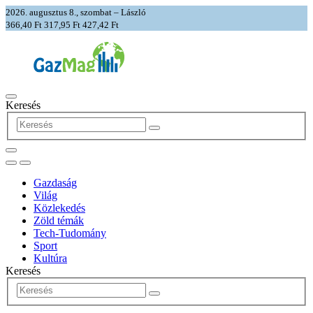
2026. augusztus 8., szombat – László
366,40 Ft
317,95 Ft
427,42 Ft
Keresés
Gazdaság
Világ
Közlekedés
Zöld témák
Tech-Tudomány
Sport
Kultúra
Keresés