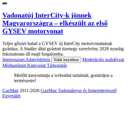
Vadonatúj InterCity-k jönnek
Magyarországra – elkészült az első
GYSEV motorvonat
Teljes gőzzel halad a GYSEV új InterCity motorvonatainak
gyártása. A Stadler által gyártott tizenegy szerelvény 2028 nyaráig
fokozatosan áll majd forgalomba.
Impresszum
Adatvédelem
Moderációs szabályzat
Sütik kezelése
Médiaajánlat
Kapcsolat
Támogatás
Mielőtt kinyomtatja a weboldal tartalmát, gondoljon a
természetre!
GazMag
2011-2026
GazMag Tudományos és Ismeretterjesztő
Egyesület