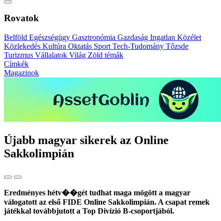
Rovatok
Belföld
Egészségügy
Gasztronómia
Gazdaság
Ingatlan
Közélet
Közlekedés
Kultúra
Oktatás
Sport
Tech-Tudomány
Tőzsde
Turizmus
Vállalatok
Világ
Zöld témák
Címkék
Magazinok
Újabb magyar sikerek az Online
Sakkolimpián
Eredményes hétv��gét tudhat maga mögött a magyar
válogatott az első FIDE Online Sakkolimpián. A csapat remek
játékkal továbbjutott a Top Divízió B-csoportjából.