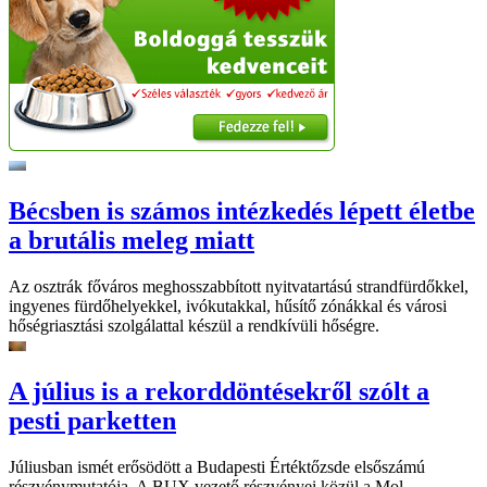
Bécsben is számos intézkedés lépett életbe
a brutális meleg miatt
Az osztrák főváros meghosszabbított nyitvatartású strandfürdőkkel,
ingyenes fürdőhelyekkel, ivókutakkal, hűsítő zónákkal és városi
hőségriasztási szolgálattal készül a rendkívüli hőségre.
A július is a rekorddöntésekről szólt a
pesti parketten
Júliusban ismét erősödött a Budapesti Értéktőzsde elsőszámú
részvénymutatója. A BUX vezető részvényei közül a Mol