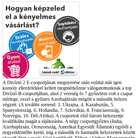
A Divízió 2 E-csoportjának megnyerése után ezúttal már igen
komoly ellenfelekkel kellett megmérkőznie válogatottunknak a top
Divízió B-csoportjában, ahol 2 vereség és 7 győzelem volt a csapat
mérlege, ezzel a győztes Azerbajdzsán mögött a második helyen
végzett. (A további sorrend: 3. Ukrajna, 4. Kazahsztán, 5.
Spanyolország, 6. Hollandia, 7. Szlovákia, 8. Franciaország, 9.
Norvégia, 10. Dél-Afrika). A csoportok első három helyezettje
kvalifikálta magát a rájátszásba. A négy csoportgyőztes (India,
Azerbajdzsán, Oroszország, Amerikai Egyesült Államok) egyből a
negyeddöntőbe kerül, míg a második és harmadik helyezettek között
playoff dönt a nyolc közé kerülésről. Ebben a körben Magyarország