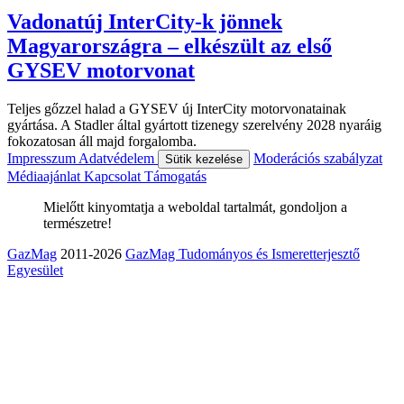
Vadonatúj InterCity-k jönnek
Magyarországra – elkészült az első
GYSEV motorvonat
Teljes gőzzel halad a GYSEV új InterCity motorvonatainak
gyártása. A Stadler által gyártott tizenegy szerelvény 2028 nyaráig
fokozatosan áll majd forgalomba.
Impresszum
Adatvédelem
Moderációs szabályzat
Sütik kezelése
Médiaajánlat
Kapcsolat
Támogatás
Mielőtt kinyomtatja a weboldal tartalmát, gondoljon a
természetre!
GazMag
2011-2026
GazMag Tudományos és Ismeretterjesztő
Egyesület