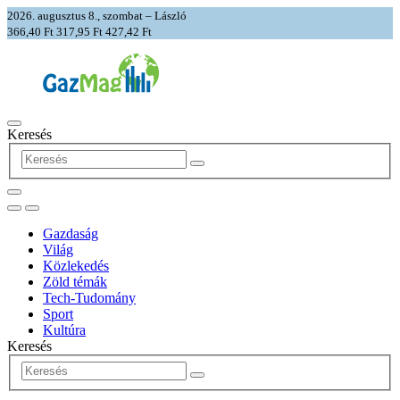
2026. augusztus 8., szombat – László
366,40 Ft
317,95 Ft
427,42 Ft
Keresés
Gazdaság
Világ
Közlekedés
Zöld témák
Tech-Tudomány
Sport
Kultúra
Keresés