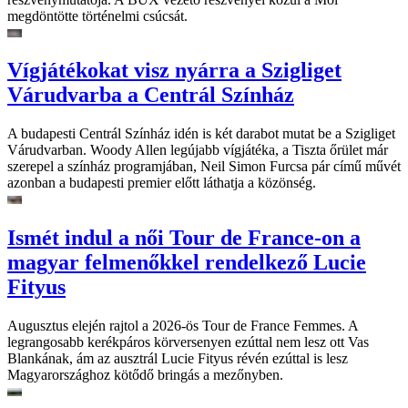
megdöntötte történelmi csúcsát.
Vígjátékokat visz nyárra a Szigliget
Várudvarba a Centrál Színház
A budapesti Centrál Színház idén is két darabot mutat be a Szigliget
Várudvarban. Woody Allen legújabb vígjátéka, a Tiszta őrület már
szerepel a színház programjában, Neil Simon Furcsa pár című művét
azonban a budapesti premier előtt láthatja a közönség.
Ismét indul a női Tour de France-on a
magyar felmenőkkel rendelkező Lucie
Fityus
Augusztus elején rajtol a 2026-ös Tour de France Femmes. A
legrangosabb kerékpáros körversenyen ezúttal nem lesz ott Vas
Blankának, ám az ausztrál Lucie Fityus révén ezúttal is lesz
Magyarországhoz kötődő bringás a mezőnyben.