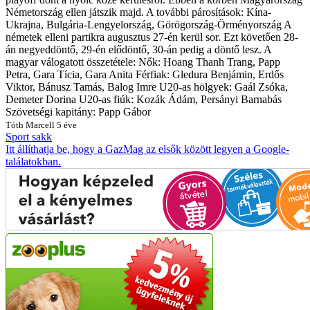
Németország ellen játszik majd. A további párosítások: Kína-
Ukrajna, Bulgária-Lengyelország, Görögország-Örményország A
németek elleni partikra augusztus 27-én kerül sor. Ezt követően 28-
án negyeddöntő, 29-én elődöntő, 30-án pedig a döntő lesz. A
magyar válogatott összetétele: Nők: Hoang Thanh Trang, Papp
Petra, Gara Tícia, Gara Anita Férfiak: Gledura Benjámin, Erdős
Viktor, Bánusz Tamás, Balog Imre U20-as hölgyek: Gaál Zsóka,
Demeter Dorina U20-as fiúk: Kozák Ádám, Persányi Barnabás
Szövetségi kapitány: Papp Gábor
Tóth Marcell
5 éve
Sport
sakk
Itt állíthatja be, hogy a GazMag az elsők között legyen a Google-
találatokban.