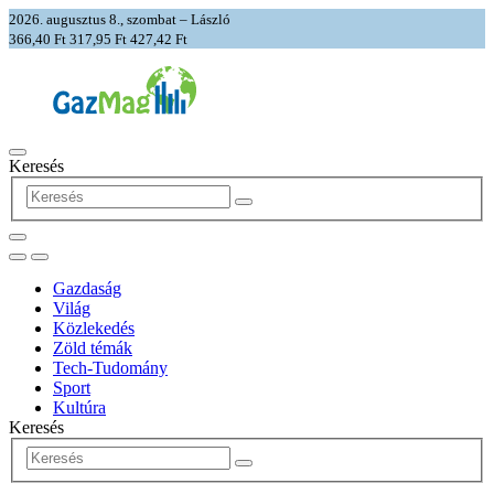
2026. augusztus 8., szombat – László
366,40 Ft
317,95 Ft
427,42 Ft
Keresés
Gazdaság
Világ
Közlekedés
Zöld témák
Tech-Tudomány
Sport
Kultúra
Keresés