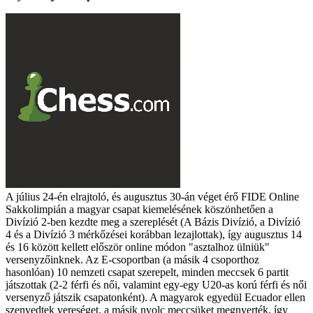
A július 24-én elrajtoló, és augusztus 30-án véget érő FIDE Online
Sakkolimpián a magyar csapat kiemelésének köszönhetően a
Divízió 2-ben kezdte meg a szereplését (A Bázis Divízió, a Divízió
4 és a Divízió 3 mérkőzései korábban lezajlottak), így augusztus 14
és 16 között kellett először online módon "asztalhoz ülniük"
versenyzőinknek. Az E-csoportban (a másik 4 csoporthoz
hasonlóan) 10 nemzeti csapat szerepelt, minden meccsek 6 partit
játszottak (2-2 férfi és női, valamint egy-egy U20-as korú férfi és női
versenyző játszik csapatonként). A magyarok egyedül Ecuador ellen
szenvedtek vereséget, a másik nyolc meccsüket megnyerték, így