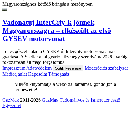
Magyarországhoz kötődő bringás a mezőnyben.
Vadonatúj InterCity-k jönnek
Magyarországra – elkészült az első
GYSEV motorvonat
Teljes gőzzel halad a GYSEV új InterCity motorvonatainak
gyártása. A Stadler által gyártott tizenegy szerelvény 2028 nyaráig
fokozatosan áll majd forgalomba.
Impresszum
Adatvédelem
Moderációs szabályzat
Sütik kezelése
Médiaajánlat
Kapcsolat
Támogatás
Mielőtt kinyomtatja a weboldal tartalmát, gondoljon a
természetre!
GazMag
2011-2026
GazMag Tudományos és Ismeretterjesztő
Egyesület