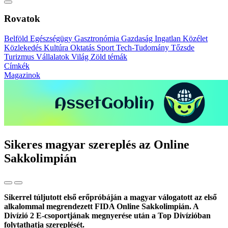
Rovatok
Belföld
Egészségügy
Gasztronómia
Gazdaság
Ingatlan
Közélet
Közlekedés
Kultúra
Oktatás
Sport
Tech-Tudomány
Tőzsde
Turizmus
Vállalatok
Világ
Zöld témák
Címkék
Magazinok
Sikeres magyar szereplés az Online
Sakkolimpián
Sikerrel túljutott első erőpróbáján a magyar válogatott az első
alkalommal megrendezett FIDA Online Sakkolimpián. A
Divízió 2 E-csoportjának megnyerése után a Top Divízióban
folytathatja szereplését.