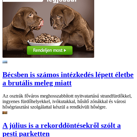
Bécsben is számos intézkedés lépett életbe
a brutális meleg miatt
Az osztrák főváros meghosszabbított nyitvatartású strandfürdőkkel,
ingyenes fürdőhelyekkel, ivókutakkal, hűsítő zónákkal és városi
hőségriasztási szolgálattal készül a rendkívüli hőségre.
A július is a rekorddöntésekről szólt a
pesti parketten