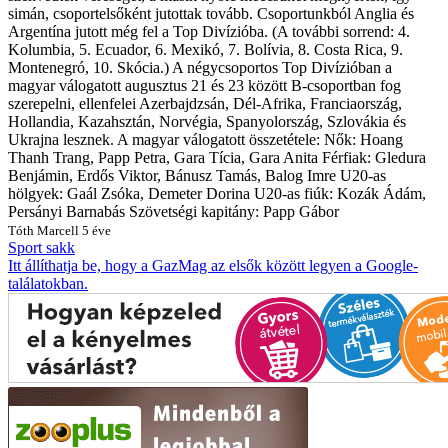
simán, csoportelsőként jutottak tovább. Csoportunkból Anglia és
Argentína jutott még fel a Top Divízióba. (A további sorrend: 4.
Kolumbia, 5. Ecuador, 6. Mexikó, 7. Bolívia, 8. Costa Rica, 9.
Montenegró, 10. Skócia.) A négycsoportos Top Divízióban a
magyar válogatott augusztus 21 és 23 között B-csoportban fog
szerepelni, ellenfelei Azerbajdzsán, Dél-Afrika, Franciaország,
Hollandia, Kazahsztán, Norvégia, Spanyolország, Szlovákia és
Ukrajna lesznek. A magyar válogatott összetétele: Nők: Hoang
Thanh Trang, Papp Petra, Gara Tícia, Gara Anita Férfiak: Gledura
Benjámin, Erdős Viktor, Bánusz Tamás, Balog Imre U20-as
hölgyek: Gaál Zsóka, Demeter Dorina U20-as fiúk: Kozák Ádám,
Persányi Barnabás Szövetségi kapitány: Papp Gábor
Tóth Marcell
5 éve
Sport
sakk
Itt állíthatja be, hogy a GazMag az elsők között legyen a Google-
találatokban.