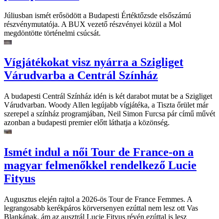
Júliusban ismét erősödött a Budapesti Értéktőzsde elsőszámú
részvénymutatója. A BUX vezető részvényei közül a Mol
megdöntötte történelmi csúcsát.
Vígjátékokat visz nyárra a Szigliget
Várudvarba a Centrál Színház
A budapesti Centrál Színház idén is két darabot mutat be a Szigliget
Várudvarban. Woody Allen legújabb vígjátéka, a Tiszta őrület már
szerepel a színház programjában, Neil Simon Furcsa pár című művét
azonban a budapesti premier előtt láthatja a közönség.
Ismét indul a női Tour de France-on a
magyar felmenőkkel rendelkező Lucie
Fityus
Augusztus elején rajtol a 2026-ös Tour de France Femmes. A
legrangosabb kerékpáros körversenyen ezúttal nem lesz ott Vas
Blankának, ám az ausztrál Lucie Fityus révén ezúttal is lesz