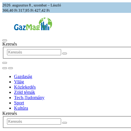
2026. augusztus 8., szombat – László
366,40 Ft
317,95 Ft
427,42 Ft
Keresés
Gazdaság
Világ
Közlekedés
Zöld témák
Tech-Tudomány
Sport
Kultúra
Keresés