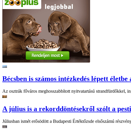
Bécsben is számos intézkedés lépett életbe 
Az osztrák főváros meghosszabbított nyitvatartású strandfürdőkkel, ing
A július is a rekorddöntésekről szólt a pest
Júliusban ismét erősödött a Budapesti Értéktőzsde elsőszámú részvén