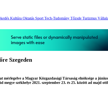
ekedés
Kultúra
Oktatás
Sport
Tech-Tudomány
Tőzsde
Turizmus
Vállal
vőre Szegeden
 mérlegelve a Magyar Közgazdasági Társaság elnöksége a június 25
d megye székhelye 2021. szeptember 23. és 25. között ad majd ot