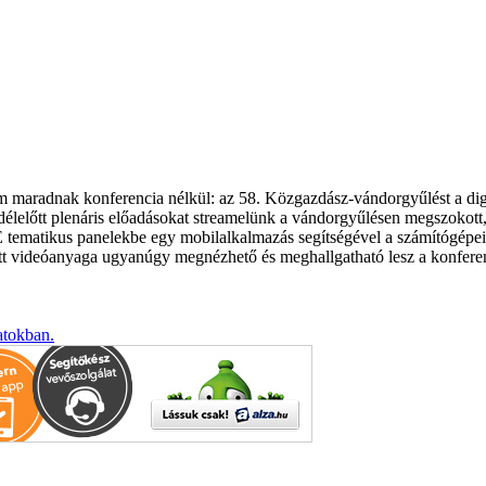
m maradnak konferencia nélkül: az 58. Közgazdász-vándorgyűlést a dig
lelőtt plenáris előadásokat streamelünk a vándorgyűlésen megszokott, 
. E tematikus panelekbe egy mobilalkalmazás segítségével a számítógépe
ett videóanyaga ugyanúgy megnézhető és meghallgatható lesz a konfere
atokban.