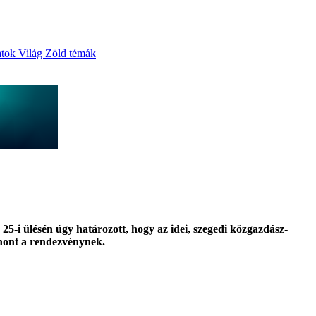
atok
Világ
Zöld témák
-i ülésén úgy határozott, hogy az idei, szegedi közgazdász-
thont a rendezvénynek.