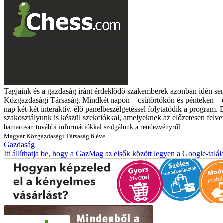
Tagjaink és a gazdaság iránt érdeklődő szakemberek azonban idén se
Közgazdasági Társaság. Mindkét napon – csütörtökön és pénteken – dé
nap két-két interaktív, élő panelbeszélgetéssel folytatódik a program
szakosztályunk is készül szekciókkal, amelyeknek az előzetesen felv
hamarosan további információkkal szolgálunk a rendezvényről.
Magyar Közgazdasági Társaság
6 éve
Gazdaság
Itt állíthatja be, hogy a GazMag az elsők között legyen a Google-talál