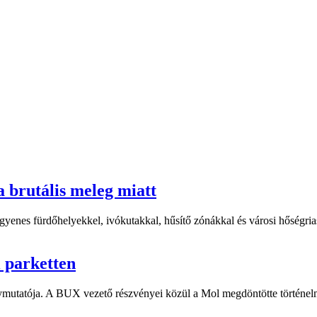
a brutális meleg miatt
yenes fürdőhelyekkel, ivókutakkal, hűsítő zónákkal és városi hőségriasz
i parketten
ymutatója. A BUX vezető részvényei közül a Mol megdöntötte történelm