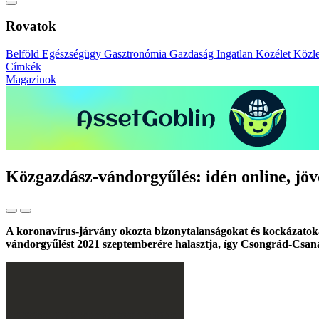
Rovatok
Belföld
Egészségügy
Gasztronómia
Gazdaság
Ingatlan
Közélet
Közl
Címkék
Magazinok
Közgazdász-vándorgyűlés: idén online, jö
A koronavírus-járvány okozta bizonytalanságokat és kockázatokat
vándorgyűlést 2021 szeptemberére halasztja, így Csongrád-Csaná