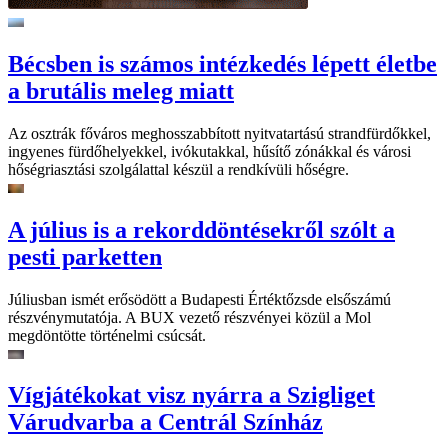
Bécsben is számos intézkedés lépett életbe
a brutális meleg miatt
Az osztrák főváros meghosszabbított nyitvatartású strandfürdőkkel,
ingyenes fürdőhelyekkel, ivókutakkal, hűsítő zónákkal és városi
hőségriasztási szolgálattal készül a rendkívüli hőségre.
A július is a rekorddöntésekről szólt a
pesti parketten
Júliusban ismét erősödött a Budapesti Értéktőzsde elsőszámú
részvénymutatója. A BUX vezető részvényei közül a Mol
megdöntötte történelmi csúcsát.
Vígjátékokat visz nyárra a Szigliget
Várudvarba a Centrál Színház