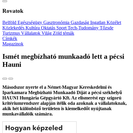
Rovatok
Belföld
Egészségügy
Gasztronómia
Gazdaság
Ingatlan
Közélet
Közlekedés
Kultúra
Oktatás
Sport
Tech-Tudomány
Tőzsde
Turizmus
Vállalatok
Világ
Zöld témák
Címkék
Magazinok
Ismét megbízható munkaadó lett a pécsi
Hauni
Másodszor nyerte el a Német-Magyar Kereskedelmi és
Iparkamara Megbízható Munkaadó Díját a pécsi székhelyű
HAUNI Hungária Gépgyártó Kft. Az elismerést egy szigorú
kritériumrendszer alapján ítélik oda azoknak a vállalatoknak,
akik hét különböző területen is kiemelkedőt nyújtanak
munkavállalóik számára.