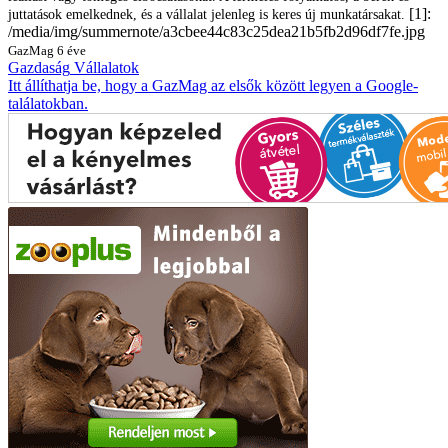
[1]:
juttatások emelkednek, és a vállalat jelenleg is keres új munkatársakat.
/media/img/summernote/a3cbee44c83c25dea21b5fb2d96df7fe.jpg
GazMag
6 éve
Gazdaság
Vállalatok
Itt állíthatja be, hogy a GazMag az elsők között legyen a Google-
találatokban.