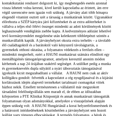
kontaktkutatási rendszert dolgozott ki, így megbetegedés esetén azonnal
vissza lehetett volna keresni, kivel került kapcsolatba az érintett, ám erre
végül szerencsére nem igazán volt szükség.
A járvány alatt több hónapra
elegendő vitamint osztott szét a társaság a munkatársak között. Ugyanakkor
előrehozta a SZÉP kártyára járó kifizetéseket és az extra adóterheket is
vállalva a teljes első félévi összeget mindenki az adott körülmények között
leghasznosabb vendéglátás zsebbe kapta. A kedvezményes adózást lehetővé
tevő kormányrendelet megjelenése után keletkezett többletpénzt szintén a
munkavállalók kapták. A járványhelyzet okozta extra terhelés – a távolabb
élő családtagoktól és a barátoktól való kényszerű távolságtartás, a
gyermekek otthoni oktatása, a folyamatos védekezés a fertőzés ellen –
mindenkit megterhelt, ezért a HAUNI munkatársai számára elindított egy
mentálhigiénés támogatóprogramot, amelyen keresztül anonim módon
kérhetnek a nap 24 órájában szakértő segítséget. A szülőket pedig a munka
és gyermeknevelés dupla súlyától a nyári táboroztatás támogatásával
igyekszik kicsit megszabadítani a vállalat.
A HAUNI nem csak az aktív
kollégákra gondolt: felvették a kapcsolatot a cég nyugdíjasaival és a kijárási
korlátozások idején alapvető termékeket tartalmazó csomagokat vittek
házhoz nekik. Emellett természetesen a vállalattól már megszokott
társadalmi felelősségvállalás sem maradt el, de ebben az időszakban
kifejezetten a PTE Klinikai Központját és annak munkatársait támogatták
folyamatosan olyan adományokkal, amelyekre a visszajelzések alapján
éppen szükség volt.
A HAUNI Hungáriánál a korai helyzetfelismerésnek és
a határozott intézkedéseknek köszönhetően a járványhelyzet sem hozott
leállást vagy tömeges elbocsátásokat. A termelés folyamatos, a bérek és