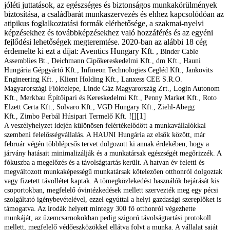
jóléti juttatások, az egészséges és biztonságos munkakörülmények
biztosítása, a családbarát munkaszervezés és ehhez kapcsolódóan az
atipikus foglalkoztatási formák elérhetősége, a szakmai-nyelvi
képzésekhez és továbbképzésekhez való hozzáférés és az egyéni
fejlődési lehetőségek megteremtése. 2020-ban az alábbi 18 cég
érdemelte ki ezt a díjat: Aventics Hungary Kft. ,
Binder Cable
Assemblies Bt.,
Deichmann Cipőkereskedelmi Kft.,
dm Kft.,
Hauni
Hungária Gépgyártó Kft.,
Infineon Technologies Cegléd Kft.,
Jankovits
Engineering Kft. ,
Klient Holding Kft.,
Lanxess CEE S.R.O.
Magyarországi Fióktelepe,
Linde Gáz Magyarország Zrt.,
Login Autonom
Kft.,
Merkbau Építőipari és Kereskedelmi Kft.,
Penny Market Kft.,
Roto
Elzett Certa Kft.,
Solvaro Kft.,
VGD Hungary Kft.,
Ziehl-Abegg
![][1]
Kft.,
Zimbo Perbál Húsipari Termelő Kft.
A veszélyhelyzet idején különösen felértékelődött a munkavállalókkal
szembeni felelősségvállalás. A HAUNI Hungária az elsők között, már
február végén többlépcsős tervet dolgozott ki annak érdekében, hogy a
járvány hatásait minimalizálják és a munkatársak egészségét megőrizzék. A
fókuszba a megelőzés és a távolságtartás került. A hatvan év feletti és
megváltozott munkaképességű munkatársak kötelezően otthonról dolgoztak
vagy fizetett távollétet kaptak. A tömegközlekedést használók bejárását kis
csoportokban, megfelelő óvintézkedések mellett szervezték meg egy pécsi
szolgáltató igénybevételével, ezzel egyúttal a helyi gazdasági szereplőket is
támogatva. Az irodák helyett mintegy 300 fő otthonról végezhette
munkáját, az üzemcsarnokokban pedig szigorú távolságtartási protokoll
mellett, megfelelő védőeszközökkel ellátva folyt a munka. A vállalat saját