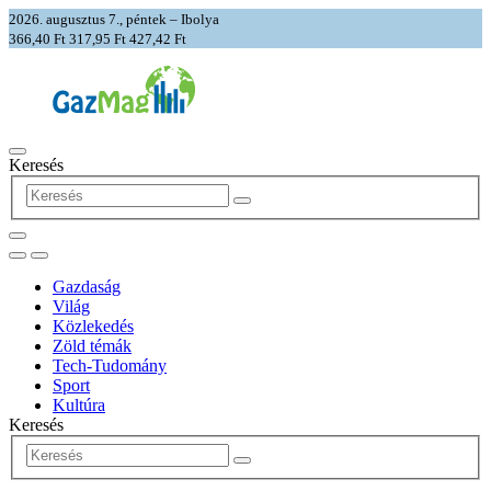
2026. augusztus 7., péntek – Ibolya
366,40 Ft
317,95 Ft
427,42 Ft
Keresés
Gazdaság
Világ
Közlekedés
Zöld témák
Tech-Tudomány
Sport
Kultúra
Keresés