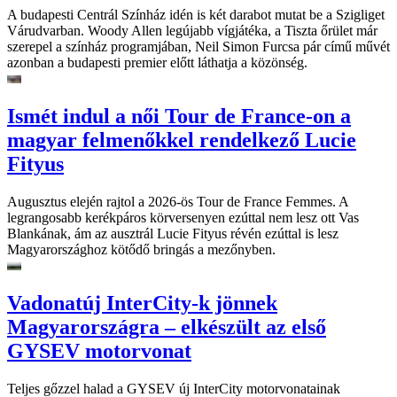
A budapesti Centrál Színház idén is két darabot mutat be a Szigliget
Várudvarban. Woody Allen legújabb vígjátéka, a Tiszta őrület már
szerepel a színház programjában, Neil Simon Furcsa pár című művét
azonban a budapesti premier előtt láthatja a közönség.
Ismét indul a női Tour de France-on a
magyar felmenőkkel rendelkező Lucie
Fityus
Augusztus elején rajtol a 2026-ös Tour de France Femmes. A
legrangosabb kerékpáros körversenyen ezúttal nem lesz ott Vas
Blankának, ám az ausztrál Lucie Fityus révén ezúttal is lesz
Magyarországhoz kötődő bringás a mezőnyben.
Vadonatúj InterCity-k jönnek
Magyarországra – elkészült az első
GYSEV motorvonat
Teljes gőzzel halad a GYSEV új InterCity motorvonatainak