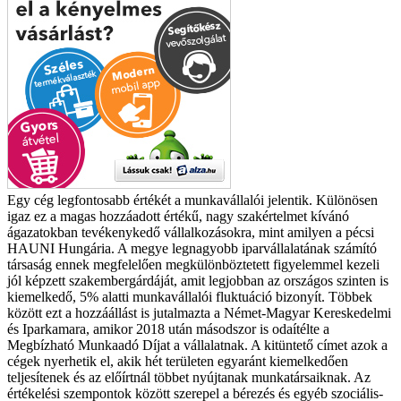
Egy cég legfontosabb értékét a munkavállalói jelentik. Különösen
igaz ez a magas hozzáadott értékű, nagy szakértelmet kívánó
ágazatokban tevékenykedő vállalkozásokra, mint amilyen a pécsi
HAUNI Hungária. A megye legnagyobb iparvállalatának számító
társaság ennek megfelelően megkülönböztetett figyelemmel kezeli
jól képzett szakembergárdáját, amit legjobban az országos szinten is
kiemelkedő, 5% alatti munkavállalói fluktuáció bizonyít. Többek
között ezt a hozzáállást is jutalmazta a Német-Magyar Kereskedelmi
és Iparkamara, amikor 2018 után másodszor is odaítélte a
Megbízható Munkaadó Díjat a vállalatnak. A kitüntető címet azok a
cégek nyerhetik el, akik hét területen egyaránt kiemelkedően
teljesítenek és az előírtnál többet nyújtanak munkatársaiknak. Az
értékelési szempontok között szerepel a bérezés és egyéb szociális-