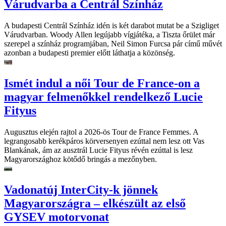
Várudvarba a Centrál Színház
A budapesti Centrál Színház idén is két darabot mutat be a Szigliget
Várudvarban. Woody Allen legújabb vígjátéka, a Tiszta őrület már
szerepel a színház programjában, Neil Simon Furcsa pár című művét
azonban a budapesti premier előtt láthatja a közönség.
Ismét indul a női Tour de France-on a
magyar felmenőkkel rendelkező Lucie
Fityus
Augusztus elején rajtol a 2026-ös Tour de France Femmes. A
legrangosabb kerékpáros körversenyen ezúttal nem lesz ott Vas
Blankának, ám az ausztrál Lucie Fityus révén ezúttal is lesz
Magyarországhoz kötődő bringás a mezőnyben.
Vadonatúj InterCity-k jönnek
Magyarországra – elkészült az első
GYSEV motorvonat