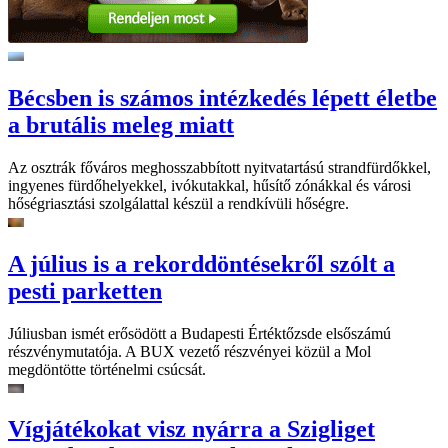
Bécsben is számos intézkedés lépett életbe
a brutális meleg miatt
Az osztrák főváros meghosszabbított nyitvatartású strandfürdőkkel,
ingyenes fürdőhelyekkel, ivókutakkal, hűsítő zónákkal és városi
hőségriasztási szolgálattal készül a rendkívüli hőségre.
A július is a rekorddöntésekről szólt a
pesti parketten
Júliusban ismét erősödött a Budapesti Értéktőzsde elsőszámú
részvénymutatója. A BUX vezető részvényei közül a Mol
megdöntötte történelmi csúcsát.
Vígjátékokat visz nyárra a Szigliget