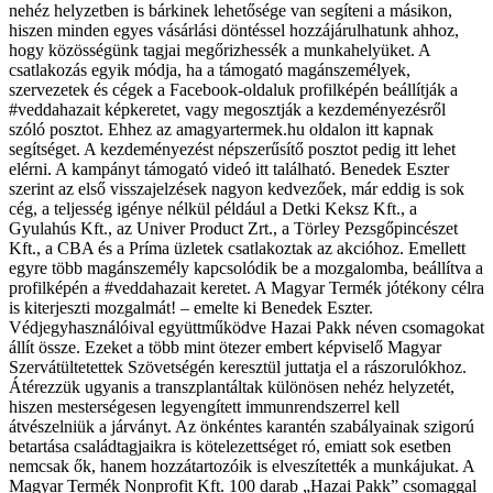
nehéz helyzetben is bárkinek lehetősége van segíteni a másikon,
hiszen minden egyes vásárlási döntéssel hozzájárulhatunk ahhoz,
hogy közösségünk tagjai megőrizhessék a munkahelyüket. A
csatlakozás egyik módja, ha a támogató magánszemélyek,
szervezetek és cégek a Facebook-oldaluk profilképén beállítják a
#veddahazait képkeretet, vagy megosztják a kezdeményezésről
szóló posztot. Ehhez az amagyartermek.hu oldalon itt kapnak
segítséget. A kezdeményezést népszerűsítő posztot pedig itt lehet
elérni. A kampányt támogató videó itt található. Benedek Eszter
szerint az első visszajelzések nagyon kedvezőek, már eddig is sok
cég, a teljesség igénye nélkül például a Detki Keksz Kft., a
Gyulahús Kft., az Univer Product Zrt., a Törley Pezsgőpincészet
Kft., a CBA és a Príma üzletek csatlakoztak az akcióhoz. Emellett
egyre több magánszemély kapcsolódik be a mozgalomba, beállítva a
profilképén a #veddahazait keretet. A Magyar Termék jótékony célra
is kiterjeszti mozgalmát! – emelte ki Benedek Eszter.
Védjegyhasználóival együttműködve Hazai Pakk néven csomagokat
állít össze. Ezeket a több mint ötezer embert képviselő Magyar
Szervátültetettek Szövetségén keresztül juttatja el a rászorulókhoz.
Átérezzük ugyanis a transzplantáltak különösen nehéz helyzetét,
hiszen mesterségesen legyengített immunrendszerrel kell
átvészelniük a járványt. Az önkéntes karantén szabályainak szigorú
betartása családtagjaikra is kötelezettséget ró, emiatt sok esetben
nemcsak ők, hanem hozzátartozóik is elveszítették a munkájukat. A
Magyar Termék Nonprofit Kft. 100 darab „Hazai Pakk” csomaggal