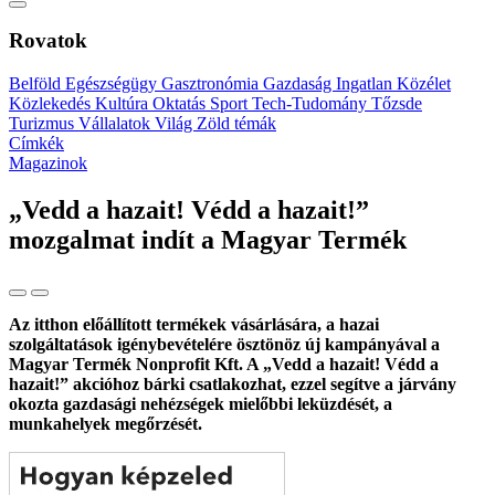
Rovatok
Belföld
Egészségügy
Gasztronómia
Gazdaság
Ingatlan
Közélet
Közlekedés
Kultúra
Oktatás
Sport
Tech-Tudomány
Tőzsde
Turizmus
Vállalatok
Világ
Zöld témák
Címkék
Magazinok
„Vedd a hazait! Védd a hazait!”
mozgalmat indít a Magyar Termék
Az itthon előállított termékek vásárlására, a hazai
szolgáltatások igénybevételére ösztönöz új kampányával a
Magyar Termék Nonprofit Kft. A „Vedd a hazait! Védd a
hazait!” akcióhoz bárki csatlakozhat, ezzel segítve a járvány
okozta gazdasági nehézségek mielőbbi leküzdését, a
munkahelyek megőrzését.