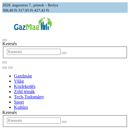
2026. augusztus 7., péntek – Ibolya
366,40 Ft
317,95 Ft
427,42 Ft
Keresés
Gazdaság
Világ
Közlekedés
Zöld témák
Tech-Tudomány
Sport
Kultúra
Keresés