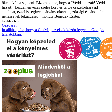
őket kívánja segíteni. Bízom benne, hogy a “Vedd a hazait! Védd a
hazait!” kezdeményezés széles körű és tartós összefogásra ad
alkalmat, ezzel is segítve a járvány okozta gazdasági és társadalmi
nehézségek leküzdését – mondta Benedek Eszter.
GazMag
6 éve
Gazdaság
Itt állíthatja be, hogy a GazMag az elsők között legyen a Google-
találatokban.