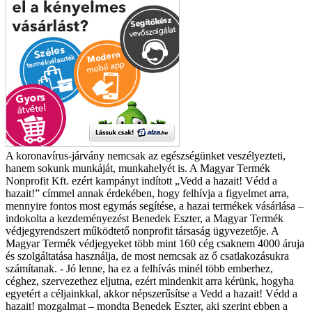
A koronavírus-járvány nemcsak az egészségünket veszélyezteti,
hanem sokunk munkáját, munkahelyét is. A Magyar Termék
Nonprofit Kft. ezért kampányt indított „Vedd a hazait! Védd a
hazait!” címmel annak érdekében, hogy felhívja a figyelmet arra,
mennyire fontos most egymás segítése, a hazai termékek vásárlása –
indokolta a kezdeményezést Benedek Eszter, a Magyar Termék
védjegyrendszert működtető nonprofit társaság ügyvezetője. A
Magyar Termék védjegyeket több mint 160 cég csaknem 4000 áruja
és szolgáltatása használja, de most nemcsak az ő csatlakozásukra
számítanak. - Jó lenne, ha ez a felhívás minél több emberhez,
céghez, szervezethez eljutna, ezért mindenkit arra kérünk, hogyha
egyetért a céljainkkal, akkor népszerűsítse a Vedd a hazait! Védd a
hazait! mozgalmat – mondta Benedek Eszter, aki szerint ebben a