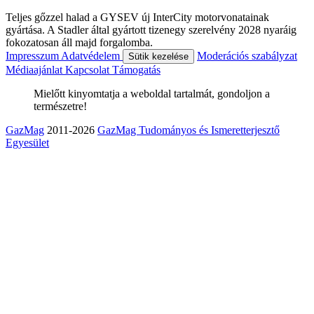
Teljes gőzzel halad a GYSEV új InterCity motorvonatainak
gyártása. A Stadler által gyártott tizenegy szerelvény 2028 nyaráig
fokozatosan áll majd forgalomba.
Impresszum
Adatvédelem
Moderációs szabályzat
Sütik kezelése
Médiaajánlat
Kapcsolat
Támogatás
Mielőtt kinyomtatja a weboldal tartalmát, gondoljon a
természetre!
GazMag
2011-2026
GazMag Tudományos és Ismeretterjesztő
Egyesület