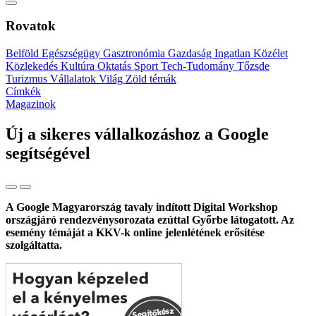
Rovatok
Belföld
Egészségügy
Gasztronómia
Gazdaság
Ingatlan
Közélet
Közlekedés
Kultúra
Oktatás
Sport
Tech-Tudomány
Tőzsde
Turizmus
Vállalatok
Világ
Zöld témák
Címkék
Magazinok
Új a sikeres vállalkozáshoz a Google
segítségével
A Google Magyarország tavaly indított Digital Workshop
országjáró rendezvénysorozata ezúttal Győrbe látogatott. Az
esemény témáját a KKV-k online jelenlétének erősítése
szolgáltatta.