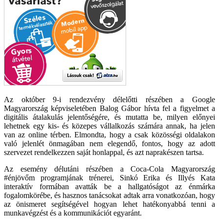
Az október 9-i rendezvény délelőtti részében a Google
Magyarország képviseletében Balog Gábor hívta fel a figyelmet a
digitális átalakulás jelentőségére, és mutatta be, milyen előnyei
lehetnek egy kis- és közepes vállalkozás számára annak, ha jelen
van az online térben. Elmondta, hogy a csak közösségi oldalakon
való jelenlét önmagában nem elegendő, fontos, hogy az adott
szervezet rendelkezzen saját honlappal, és azt naprakészen tartsa.
Az esemény délutáni részében a Coca-Cola Magyarország
#énjövőm programjának trénerei, Sinkó Erika és Illyés Kata
interaktív formában avatták be a hallgatóságot az énmárka
fogalomkörébe, és hasznos tanácsokat adtak arra vonatkozóan, hogy
az önismeret segítségével hogyan lehet hatékonyabbá tenni a
munkavégzést és a kommunikációt egyaránt.