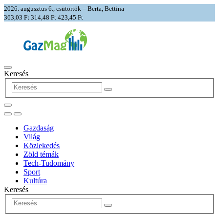
2026. augusztus 6., csütörtök – Berta, Bettina
363,03 Ft
314,48 Ft
423,45 Ft
Keresés
Gazdaság
Világ
Közlekedés
Zöld témák
Tech-Tudomány
Sport
Kultúra
Keresés