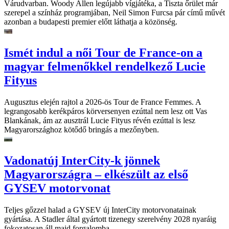
Várudvarban. Woody Allen legújabb vígjátéka, a Tiszta őrület már
szerepel a színház programjában, Neil Simon Furcsa pár című művét
azonban a budapesti premier előtt láthatja a közönség.
Ismét indul a női Tour de France-on a
magyar felmenőkkel rendelkező Lucie
Fityus
Augusztus elején rajtol a 2026-ös Tour de France Femmes. A
legrangosabb kerékpáros körversenyen ezúttal nem lesz ott Vas
Blankának, ám az ausztrál Lucie Fityus révén ezúttal is lesz
Magyarországhoz kötődő bringás a mezőnyben.
Vadonatúj InterCity-k jönnek
Magyarországra – elkészült az első
GYSEV motorvonat
Teljes gőzzel halad a GYSEV új InterCity motorvonatainak
gyártása. A Stadler által gyártott tizenegy szerelvény 2028 nyaráig
fokozatosan áll majd forgalomba.