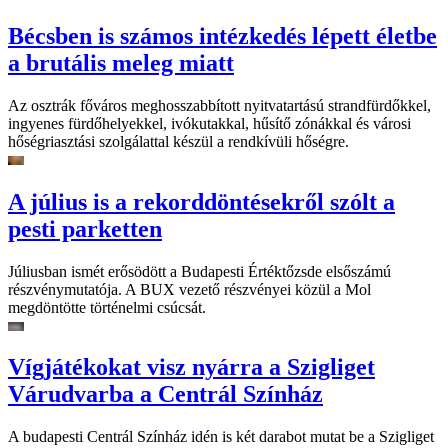
Bécsben is számos intézkedés lépett életbe
a brutális meleg miatt
Az osztrák főváros meghosszabbított nyitvatartású strandfürdőkkel,
ingyenes fürdőhelyekkel, ivókutakkal, hűsítő zónákkal és városi
hőségriasztási szolgálattal készül a rendkívüli hőségre.
A július is a rekorddöntésekről szólt a
pesti parketten
Júliusban ismét erősödött a Budapesti Értéktőzsde elsőszámú
részvénymutatója. A BUX vezető részvényei közül a Mol
megdöntötte történelmi csúcsát.
Vígjátékokat visz nyárra a Szigliget
Várudvarba a Centrál Színház
A budapesti Centrál Színház idén is két darabot mutat be a Szigliget