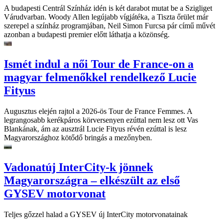
A budapesti Centrál Színház idén is két darabot mutat be a Szigliget
Várudvarban. Woody Allen legújabb vígjátéka, a Tiszta őrület már
szerepel a színház programjában, Neil Simon Furcsa pár című művét
azonban a budapesti premier előtt láthatja a közönség.
Ismét indul a női Tour de France-on a
magyar felmenőkkel rendelkező Lucie
Fityus
Augusztus elején rajtol a 2026-ös Tour de France Femmes. A
legrangosabb kerékpáros körversenyen ezúttal nem lesz ott Vas
Blankának, ám az ausztrál Lucie Fityus révén ezúttal is lesz
Magyarországhoz kötődő bringás a mezőnyben.
Vadonatúj InterCity-k jönnek
Magyarországra – elkészült az első
GYSEV motorvonat
Teljes gőzzel halad a GYSEV új InterCity motorvonatainak