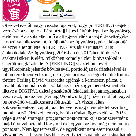
Öt évvel ezelőtt nagy visszhangja volt, hogy [a FERLING cégek
vezetését az alapító a fiára bízta][1], és hátrébb lépett az ügynökség
életében. Az azóta eltelt idő alatt egyesítették a cég érdekeltségébe
tartozó vállalkozásokat, felújították az ügynökség pécsi központját
és ezzel a lendülettel a FERLING [vizuális arculatát][2] is
átalakították. Az ügynökség 2016-ban és 2017-ben több szép
szakmai sikert is elért, miközben komoly üzleti kihívásokkal is
sikerült megküzdenie. A [FERLING][3] az elmúlt évet
ügyfélkörének jelentős bővítésével, portfoliójának frissítésével és
kitűnő eredménnyel zárta, de a generációváltó cégnél újabb fordulat
történt: Ferling Dávid visszaadta apjának a karmesteri pálcát, a
továbbiakban már csak a vállalkozás pénzügyi menedzsmentjében,
illetve a DIGITAL üzletág szakértői feladatainkat támogatásában
vesz részt, miközben [Ferling Woodworks][4] néven indított egyedi
bútorgyártó vállalkozására fókuszál. _„A visszaváltás
zökkenőmentesen zajlott, az idei évet is nagy lendülettel kezdtük_ –
mondta a 60. életévét nemrég betöltő régi-új ügyvezető. – _2023
végéig szóló stratégiai programot dolgoztunk ki, akkor szeretnénk
majd újra változtatni. Hogy mit és hogyan, azt ma még nem tudjuk
pontosan. Nem így terveztük, de egyébként nem esett rosszul a
visszatérés_, _hiszen Dávid is és én is azt csináljuk, azt csinálhatjuk,