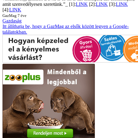
amit szenvedélyesen szeretünk.”_ [1]:
LINK
[2]:
LINK
[3]:
LINK
[4]:
LINK
GazMag
7 éve
Gazdaság
Itt állíthatja be, hogy a GazMag az elsők között legyen a Google-
találatokban.