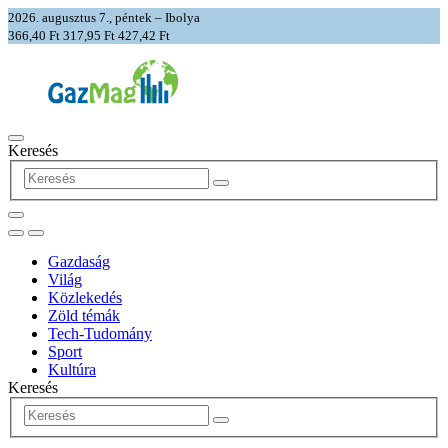
2026. augusztus 7., péntek – Ibolya
366,40 Ft
317,95 Ft
427,42 Ft
Keresés
Gazdaság
Világ
Közlekedés
Zöld témák
Tech-Tudomány
Sport
Kultúra
Keresés