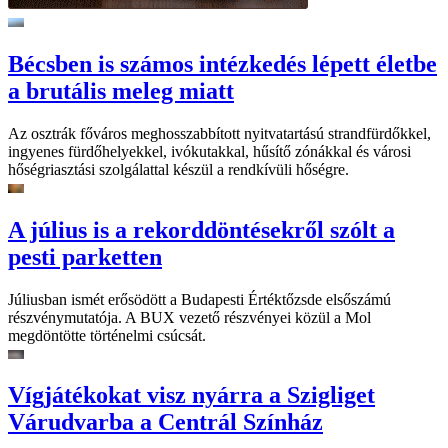
Bécsben is számos intézkedés lépett életbe
a brutális meleg miatt
Az osztrák főváros meghosszabbított nyitvatartású strandfürdőkkel,
ingyenes fürdőhelyekkel, ivókutakkal, hűsítő zónákkal és városi
hőségriasztási szolgálattal készül a rendkívüli hőségre.
A július is a rekorddöntésekről szólt a
pesti parketten
Júliusban ismét erősödött a Budapesti Értéktőzsde elsőszámú
részvénymutatója. A BUX vezető részvényei közül a Mol
megdöntötte történelmi csúcsát.
Vígjátékokat visz nyárra a Szigliget
Várudvarba a Centrál Színház