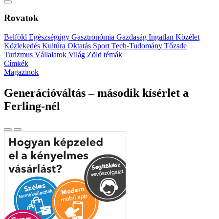
Rovatok
Belföld
Egészségügy
Gasztronómia
Gazdaság
Ingatlan
Közélet
Közlekedés
Kultúra
Oktatás
Sport
Tech-Tudomány
Tőzsde
Turizmus
Vállalatok
Világ
Zöld témák
Címkék
Magazinok
Generációváltás – második kísérlet a
Ferling-nél