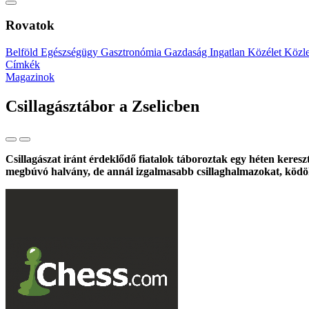
Rovatok
Belföld
Egészségügy
Gasztronómia
Gazdaság
Ingatlan
Közélet
Közl
Címkék
Magazinok
Csillagásztábor a Zselicben
Csillagászat iránt érdeklődő fiatalok táboroztak egy héten kereszt
megbúvó halvány, de annál izgalmasabb csillaghalmazokat, ködöke