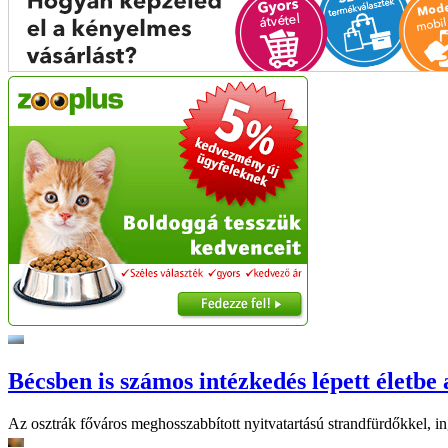
Bécsben is számos intézkedés lépett életbe 
Az osztrák főváros meghosszabbított nyitvatartású strandfürdőkkel, ing