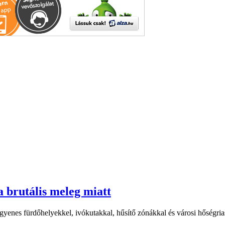
a brutális meleg miatt
yenes fürdőhelyekkel, ivókutakkal, hűsítő zónákkal és városi hőségriasz