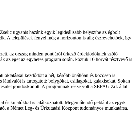
 Zselic ugyanis hazánk egyik legideálisabb helyszíne az égbolt
k. A települések fényei még a horizonton is alig észrevehetőek, így
ezett, az ország minden pontjáról érkező érdeklődőknek szóló
tták az eget az egyhetes program során, köztük 10 horvát résztvevő is
ti oktatással kezdődött a hét, később önállóan és közösen is
látnivalót is tartogatott: bolygókat, csillagokat, galaxisokat. Sokan
gyesület gondoskodott. A programnak része volt a SEFAG Zrt. által
al és kutatókkal is találkozhatott. Megemlítendő például az egyik
utató, a Német Lég- és Űrkutatási Központ tudományos munkatársa.