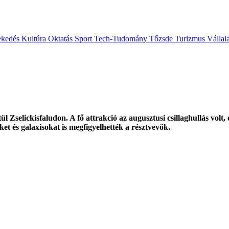
ekedés
Kultúra
Oktatás
Sport
Tech-Tudomány
Tőzsde
Turizmus
Vállal
ül Zselickisfaludon. A fő attrakció az augusztusi csillaghullás volt,
t és galaxisokat is megfigyelhették a résztvevők.