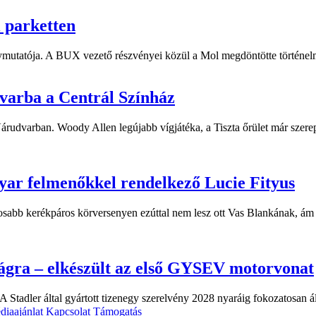
i parketten
ymutatója. A BUX vezető részvényei közül a Mol megdöntötte történelm
dvarba a Centrál Színház
 Várudvarban. Woody Allen legújabb vígjátéka, a Tiszta őrület már sze
yar felmenőkkel rendelkező Lucie Fityus
sabb kerékpáros körversenyen ezúttal nem lesz ott Vas Blankának, ám a
ágra – elkészült az első GYSEV motorvonat
 Stadler által gyártott tizenegy szerelvény 2028 nyaráig fokozatosan á
diaajánlat
Kapcsolat
Támogatás