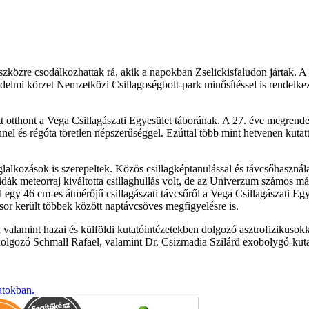
szközre csodálkozhattak rá, akik a napokban Zselickisfaludon jártak. A
lmi körzet Nemzetközi Csillagoségbolt-park minősítéssel is rendelkezi
ott otthont a Vega Csillagászati Egyesület táborának. A 27. éve megrend
nnel és régóta töretlen népszerűséggel. Ezúttal több mint hetvenen kuta
lalkozások is szerepeltek. Közös csillagképtanulással és távcsőhasznála
dák meteorraj kiváltotta csillaghullás volt, de az Univerzum számos más 
ul egy 46 cm-es átmérőjű csillagászati távcsőről a Vega Csillagászati E
 sor került többek között naptávcsöves megfigyelésre is.
valamint hazai és külföldi kutatóintézetekben dolgozó asztrofizikusokk
t dolgozó Schmall Rafael, valamint Dr. Csizmadia Szilárd exobolygó-k
atokban.