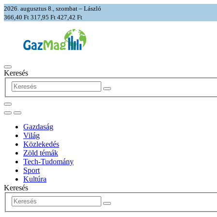
2026. augusztus 8., szombat – László
366,40 Ft
317,95 Ft
427,42 Ft
Keresés
Gazdaság
Világ
Közlekedés
Zöld témák
Tech-Tudomány
Sport
Kultúra
Keresés