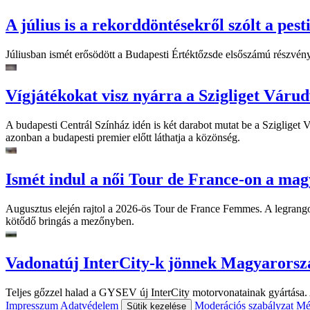
A július is a rekorddöntésekről szólt a pest
Júliusban ismét erősödött a Budapesti Értéktőzsde elsőszámú részvén
Vígjátékokat visz nyárra a Szigliget Váru
A budapesti Centrál Színház idén is két darabot mutat be a Szigliget
azonban a budapesti premier előtt láthatja a közönség.
Ismét indul a női Tour de France-on a mag
Augusztus elején rajtol a 2026-ös Tour de France Femmes. A legrango
kötődő bringás a mezőnyben.
Vadonatúj InterCity-k jönnek Magyarorsz
Teljes gőzzel halad a GYSEV új InterCity motorvonatainak gyártása. A
Impresszum
Adatvédelem
Moderációs szabályzat
Mé
Sütik kezelése