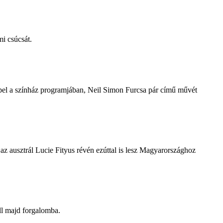
i csúcsát.
repel a színház programjában, Neil Simon Furcsa pár című művét
z ausztrál Lucie Fityus révén ezúttal is lesz Magyarországhoz
ll majd forgalomba.