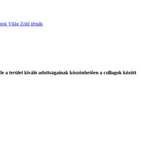
atok
Világ
Zöld témák
 de a terület kiváló adottságainak köszönhetően a csillagok között