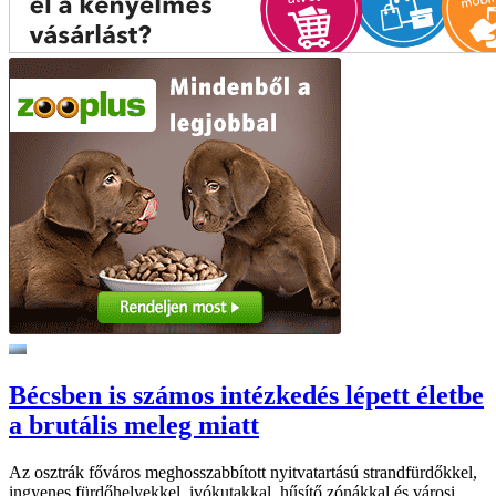
Bécsben is számos intézkedés lépett életbe
a brutális meleg miatt
Az osztrák főváros meghosszabbított nyitvatartású strandfürdőkkel,
ingyenes fürdőhelyekkel, ivókutakkal, hűsítő zónákkal és városi