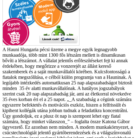
A Hauni Hungaria pécsi üzeme a megye egyik legnagyobb
munkaadója, több mint 1300 fős létszám mellett is dinamikusan
bővíti a létszámot. A vállalat jelentős erőfeszítéseket fejt ki annak
érdekében, hogy megőrizze a vonzerejét az állást kereső
szakemberek és a saját munkavállalói körében. Kulcsfontosságú a
fiatalok megszólítása, e célból külön programja van a Hauninak.
A
legújabb intézkedés automatikusan 25 nap alapszabadságot biztosít
minden 35 év alatti munkavállalónak. A hatályos jogszabályok
szerint csak 20 nap alapszabadság jár, ami az életkorral növekedve
35 éves korban éri el a 25 napot. „_A szabadság a cégünk számára
egyszerre befektetés és motivációs eszköz, hiszen a felfrissült és
kipihent kollégák utána jobban tudnak a feladatikra koncentrálni.
Úgy gondoljuk, ez a plusz öt nap is szempont lehet egy fiatal
számára, hogy minket válasszon_” – foglalta össze Katona Gábor
ügyvezető. Ez azonban nem minden. A modern munkakörnyezet, a
csúcstechnológiát jelentő gyártóberendezések és a világszínvonalú