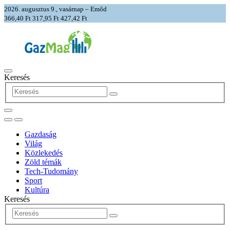
2026. augusztus 9., vasárnap – Emőd
366,40 Ft
317,95 Ft
427,42 Ft
Keresés
Gazdaság
Világ
Közlekedés
Zöld témák
Tech-Tudomány
Sport
Kultúra
Keresés