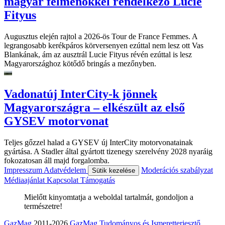
magyar felmenőkkel rendelkező Lucie
Fityus
Augusztus elején rajtol a 2026-ös Tour de France Femmes. A
legrangosabb kerékpáros körversenyen ezúttal nem lesz ott Vas
Blankának, ám az ausztrál Lucie Fityus révén ezúttal is lesz
Magyarországhoz kötődő bringás a mezőnyben.
Vadonatúj InterCity-k jönnek
Magyarországra – elkészült az első
GYSEV motorvonat
Teljes gőzzel halad a GYSEV új InterCity motorvonatainak
gyártása. A Stadler által gyártott tizenegy szerelvény 2028 nyaráig
fokozatosan áll majd forgalomba.
Impresszum
Adatvédelem
Moderációs szabályzat
Sütik kezelése
Médiaajánlat
Kapcsolat
Támogatás
Mielőtt kinyomtatja a weboldal tartalmát, gondoljon a
természetre!
GazMag
2011-2026
GazMag Tudományos és Ismeretterjesztő