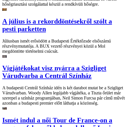
hőségriasztási szolgálattal készül a rendkívüli hőségre.
A július is a rekorddöntésekről szólt a
pesti parketten
Júliusban ismét erősödött a Budapesti Értéktőzsde elsőszámú
részvénymutatója. A BUX vezető részvényei közül a Mol
megdöntötte történelmi csúcsát.
Vígjátékokat visz nyárra a Szigliget
Várudvarba a Centrál Színház
A budapesti Centrál Színház idén is két darabot mutat be a Szigliget
Várudvarban. Woody Allen legújabb vígjátéka, a Tiszta őrület már
szerepel a színház programjában, Neil Simon Furcsa pár című művét
azonban a budapesti premier előtt láthatja a közönség.
Ismét indul a női Tour de France-on a