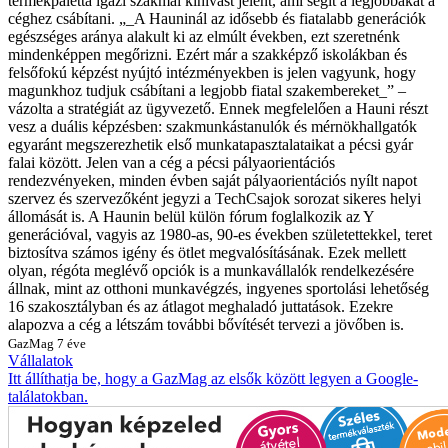
termékpaletta igazi szakmai kihívást jelent, ami segít a legjobbakat a
céghez csábítani. „_A Hauninál az idősebb és fiatalabb generációk
egészséges aránya alakult ki az elmúlt években, ezt szeretnénk
mindenképpen megőrizni. Ezért már a szakképző iskolákban és
felsőfokú képzést nyújtó intézményekben is jelen vagyunk, hogy
magunkhoz tudjuk csábítani a legjobb fiatal szakembereket_” –
vázolta a stratégiát az ügyvezető. Ennek megfelelően a Hauni részt
vesz a duális képzésben: szakmunkástanulók és mérnökhallgatók
egyaránt megszerezhetik első munkatapasztalataikat a pécsi gyár
falai között. Jelen van a cég a pécsi pályaorientációs
rendezvényeken, minden évben saját pályaorientációs nyílt napot
szervez és szervezőként jegyzi a TechCsajok sorozat sikeres helyi
állomását is. A Haunin belül külön fórum foglalkozik az Y
generációval, vagyis az 1980-as, 90-es években születettekkel, teret
biztosítva számos igény és ötlet megvalósításának. Ezek mellett
olyan, régóta meglévő opciók is a munkavállalók rendelkezésére
állnak, mint az otthoni munkavégzés, ingyenes sportolási lehetőség
16 szakosztályban és az átlagot meghaladó juttatások. Ezekre
alapozva a cég a létszám további bővítését tervezi a jövőben is.
GazMag
7 éve
Vállalatok
Itt állíthatja be, hogy a GazMag az elsők között legyen a Google-
találatokban.