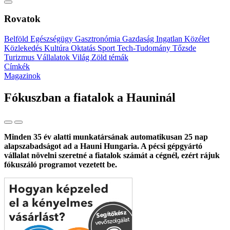
Rovatok
Belföld
Egészségügy
Gasztronómia
Gazdaság
Ingatlan
Közélet
Közlekedés
Kultúra
Oktatás
Sport
Tech-Tudomány
Tőzsde
Turizmus
Vállalatok
Világ
Zöld témák
Címkék
Magazinok
Fókuszban a fiatalok a Hauninál
Minden 35 év alatti munkatársának automatikusan 25 nap
alapszabadságot ad a Hauni Hungaria. A pécsi gépgyártó
vállalat növelni szeretné a fiatalok számát a cégnél, ezért rájuk
fókuszáló programot vezetett be.