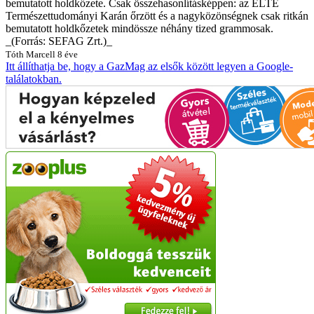
bemutatott holdkőzete. Csak összehasonlításképpen: az ELTE
Természettudományi Karán őrzött és a nagyközönségnek csak ritkán
bemutatott holdkőzetek mindössze néhány tized grammosak.
_(Forrás: SEFAG Zrt.)_
Tóth Marcell
8 éve
Itt állíthatja be, hogy a GazMag az elsők között legyen a Google-
találatokban.