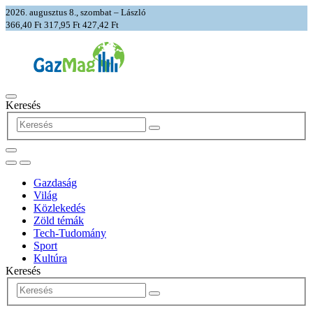
2026. augusztus 8., szombat – László
366,40 Ft
317,95 Ft
427,42 Ft
Keresés
Gazdaság
Világ
Közlekedés
Zöld témák
Tech-Tudomány
Sport
Kultúra
Keresés