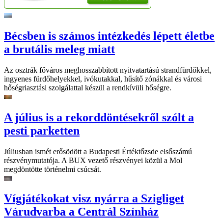
Bécsben is számos intézkedés lépett életbe
a brutális meleg miatt
Az osztrák főváros meghosszabbított nyitvatartású strandfürdőkkel,
ingyenes fürdőhelyekkel, ivókutakkal, hűsítő zónákkal és városi
hőségriasztási szolgálattal készül a rendkívüli hőségre.
A július is a rekorddöntésekről szólt a
pesti parketten
Júliusban ismét erősödött a Budapesti Értéktőzsde elsőszámú
részvénymutatója. A BUX vezető részvényei közül a Mol
megdöntötte történelmi csúcsát.
Vígjátékokat visz nyárra a Szigliget
Várudvarba a Centrál Színház