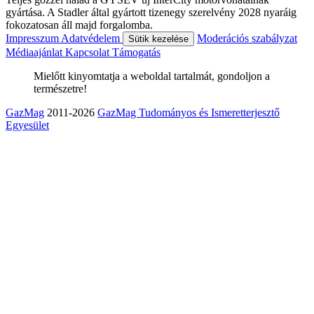
gyártása. A Stadler által gyártott tizenegy szerelvény 2028 nyaráig
fokozatosan áll majd forgalomba.
Impresszum
Adatvédelem
Moderációs szabályzat
Sütik kezelése
Médiaajánlat
Kapcsolat
Támogatás
Mielőtt kinyomtatja a weboldal tartalmát, gondoljon a
természetre!
GazMag
2011-2026
GazMag Tudományos és Ismeretterjesztő
Egyesület