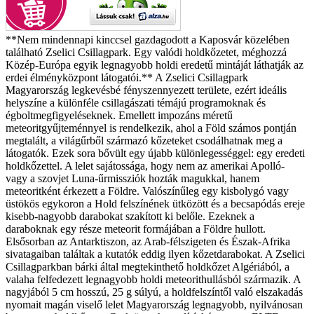
**Nem mindennapi kinccsel gazdagodott a Kaposvár közelében
található Zselici Csillagpark. Egy valódi holdkőzetet, méghozzá
Közép-Európa egyik legnagyobb holdi eredetű mintáját láthatják az
erdei élményközpont látogatói.** A Zselici Csillagpark
Magyarország legkevésbé fényszennyezett területe, ezért ideális
helyszíne a különféle csillagászati témájú programoknak és
égboltmegfigyeléseknek. Emellett impozáns méretű
meteoritgyűjteménnyel is rendelkezik, ahol a Föld számos pontján
megtalált, a világűrből származó kőzeteket csodálhatnak meg a
látogatók. Ezek sora bővült egy újabb különlegességgel: egy eredeti
holdkőzettel. A lelet sajátossága, hogy nem az amerikai Apolló-
vagy a szovjet Luna-űrmissziók hozták magukkal, hanem
meteoritként érkezett a Földre. Valószínűleg egy kisbolygó vagy
üstökös egykoron a Hold felszínének ütközött és a becsapódás ereje
kisebb-nagyobb darabokat szakított ki belőle. Ezeknek a
daraboknak egy része meteorit formájában a Földre hullott.
Elsősorban az Antarktiszon, az Arab-félszigeten és Észak-Afrika
sivatagaiban találtak a kutatók eddig ilyen kőzetdarabokat. A Zselici
Csillagparkban bárki által megtekinthető holdkőzet Algériából, a
valaha felfedezett legnagyobb holdi meteorithullásból származik. A
nagyjából 5 cm hosszú, 25 g súlyú, a holdfelszíntől való elszakadás
nyomait magán viselő lelet Magyarország legnagyobb, nyilvánosan