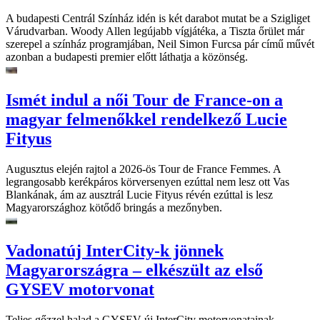
A budapesti Centrál Színház idén is két darabot mutat be a Szigliget
Várudvarban. Woody Allen legújabb vígjátéka, a Tiszta őrület már
szerepel a színház programjában, Neil Simon Furcsa pár című művét
azonban a budapesti premier előtt láthatja a közönség.
Ismét indul a női Tour de France-on a
magyar felmenőkkel rendelkező Lucie
Fityus
Augusztus elején rajtol a 2026-ös Tour de France Femmes. A
legrangosabb kerékpáros körversenyen ezúttal nem lesz ott Vas
Blankának, ám az ausztrál Lucie Fityus révén ezúttal is lesz
Magyarországhoz kötődő bringás a mezőnyben.
Vadonatúj InterCity-k jönnek
Magyarországra – elkészült az első
GYSEV motorvonat
Teljes gőzzel halad a GYSEV új InterCity motorvonatainak