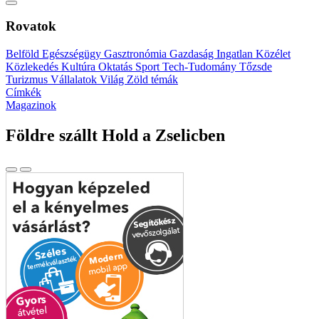
Rovatok
Belföld
Egészségügy
Gasztronómia
Gazdaság
Ingatlan
Közélet
Közlekedés
Kultúra
Oktatás
Sport
Tech-Tudomány
Tőzsde
Turizmus
Vállalatok
Világ
Zöld témák
Címkék
Magazinok
Földre szállt Hold a Zselicben