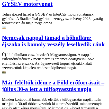
GYSEV motorvonat
Teljes gőzzel halad a GYSEV új InterCity motorvonatainak
gyártása. A Stadler által gyártott tizenegy szerelvény 2028 nyaráig
fokozatosan áll majd forgalomba.
Nemcsak nappal támad a hőhullám:
éjszaka is komoly veszély leselkedik ránk
Újabb hőhullám veszi kezdetét Magyarországon. A nappali
csúcshőmérsékletek mellett arra is érdemes odafigyelni, ad-e
enyhülést az éjszaka. Az úgynevezett trópusi éjszakák alatt
szervezetünk képtelen rendesen kipihenni magát.
Már feléltük idénre a Föld erőforrásait –
július 30-a lett a túlfogyasztás napja
Minden korábbinál hamarabb elértük a túlfogyasztás napját. Idén
már július 30-tól többet veszünk ki a természetből, mint amennyit
egy év alatt képes megújítani. Már most 20,6 évvel tartozunk a