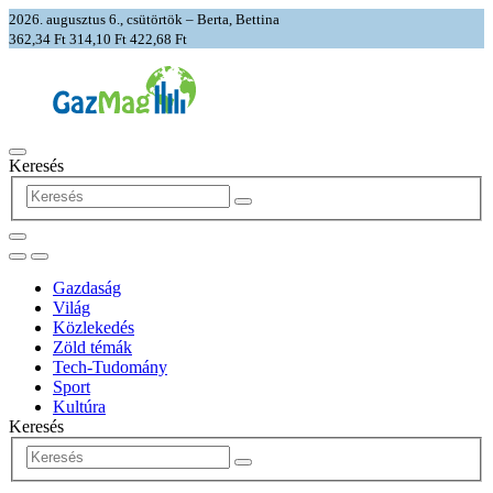
2026. augusztus 6., csütörtök – Berta, Bettina
362,34 Ft
314,10 Ft
422,68 Ft
Keresés
Gazdaság
Világ
Közlekedés
Zöld témák
Tech-Tudomány
Sport
Kultúra
Keresés