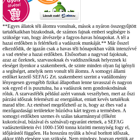
**Egyes állatok téli álomra vonulnak, mások a nyáron összegyűjtött
tartalékaikban bizakodnak, de számos fajnak emberi segítségre is
szüksége van, hogy átvészelje a fagyos-havas hónapokat. A tél a
hazai erdőkben is felértékeli a vadászok munkáját.** Már ősszel
elkezdődik, de igazán csak a havas téli hónapokban válik intenzívvé
a vad etetése a hazai erdőkben. Elsősorban a nagyvad fajoknak,
azaz az őzeknek, szarvasoknak és vaddisznóknak helyeznek ki
eleséget ilyenkor a szakemberek, de szinte minden olyan faj igényli
a segítséget, amelyik nem vonult téli álomra. A somogyi állami
erdőket kezelő SEFAG Zrt. szakemberei szerint a vadállomány
lényegesen gyengébb fizikai állapotban lenne tavasszal és nagyon
sok egyed el is pusztulna, ha a vadászok nem gondoskodnának
róluk. A szarvasfélék például azért vannak veszélyben, mert az őszi
párzási időszak felemészti az energiáikat, emiatt kevés tartalékuk
marad télre. Az etetéssel megelőzhető az is, hogy az éhes vad a
mezőgazdasági területekre húzódva kárt tegyen a termésben. A
somogyi erdőkben szemes és szálas takarmánnyal (főként
kukoricával, búzával és szénával) egyaránt etetnek, a SEFAG
vadászterületein évi 1000-1500 tonna közötti mennyiség fogy el,
időjárástól függően. Ha hosszúra nyúlik a hóval borított időszak,
akkor több eleségre van szükség. Nem mindegy, hogyan etetjük az