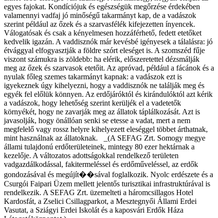
egyes fajokat. Kondíciójuk és egészségük megőrzése érdekében
valamennyi vadfaj jó minőségű takarmányt kap, de a vadászok
szerint például az őzek és a szarvasfélék kifejezetten ínyencek.
Válogatósak és csak a kényelmesen hozzáférhető, fedett etetőket
kedvelik igazán. A vaddisznók már kevésbé igényesek a tálalásra: jó
étvággyal elfogyasztják a földre szórt eleséget is. A szomszéd fűje
viszont számukra is zöldebb: ha elérik, előszeretettel dézsmálják
meg az őzek és szarvasok etetőit. Az apróvad, például a fácánok és a
nyulak főleg szemes takarmányt kapnak: a vadászok ezt is
igyekeznek úgy kihelyezni, hogy a vaddisznók ne találják meg és
egyék fel előlük könnyen. Az erdőjáróktól és kirándulóktól azt kérik
a vadászok, hogy lehetőség szerint kerüljék el a vadetetők
környékét, hogy ne zavarják meg az állatok táplálkozását. Azt is
javasolják, hogy önállóan senki se etesse a vadat, mert a nem
megfelelő vagy rossz helyre kihelyezett eleséggel többet árthatnak,
mint használnak az állatoknak. _(A SEFAG Zrt. Somogy megye
állami tulajdonú erdőterületeinek, mintegy 80 ezer hektárnak a
kezelője. A változatos adottságokkal rendelkező területen
vadgazdálkodással, fakitermeléssel és erdőműveléssel, az erdők
gondozásával és megújít��sával foglalkozik. Nyolc erdészete és a
Csurgói Faipari Üzem mellett jelentős turisztikai infrastruktúrával is
rendelkezik. A SEFAG Zrt. üzemelteti a háromcsillagos Hotel
Kardosfát, a Zselici Csillagparkot, a Mesztegnyői Állami Erdei
Vasutat, a Sziágyi Erdei Iskolát és a kaposvári Erdők Háza