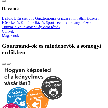
Rovatok
Belföld
Egészségügy
Gasztronómia
Gazdaság
Ingatlan
Közélet
Közlekedés
Kultúra
Oktatás
Sport
Tech-Tudomány
Tőzsde
Turizmus
Vállalatok
Világ
Zöld témák
Címkék
Magazinok
Gourmand-ok és mindenevők a somogyi
erdőkben